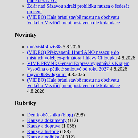
bude bez ANO
Žďár nad Sázavou zdraží prohlídku muzea o šedesát
procent
(VIDEO) Hala brání stavbě mostu na obchvatu
Velkého Meziříčí, není postavena dle kolaudace
Novinky
mu2y6i4r4uz68l8
5.8.2026
(VIDEO) Překvapení! Hnutí ANO nasazuje do
místních voleb ex-primátora Jihlavy Chloupka
4.8.2026
VÍME PRVNÍ: Gepard Express vyjednává s Krajem
Vysočina o pětileté smlouvě od roku 2027
4.8.2026
mgvm0h8w0gxiumi
4.8.2026
(VIDEO) Hala brání stavbě mostu na obchvatu
Velkého Meziříčí, není postavena dle kolaudace
4.8.2026
Rubriky
Deník občasníku (blog)
(298)
Kauzy a dokumenty
(112)
Kauzy a doprava
(1 056)
Kauzy a historie
(188)
Kauzy a politika
(4 312)