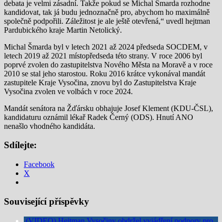
debata je velmi zásadní. Takže pokud se Michal Šmarda rozhodne
kandidovat, tak já budu jednoznačně pro, abychom ho maximálně
společně podpořili. Záležitost je ale ještě otevřená,“ uvedl hejtman
Pardubického kraje Martin Netolický.
Michal Šmarda byl v letech 2021 až 2024 předseda SOCDEM, v
letech 2019 až 2021 místopředseda této strany. V roce 2006 byl
poprvé zvolen do zastupitelstva Nového Města na Moravě a v roce
2010 se stal jeho starostou. Roku 2016 krátce vykonával mandát
zastupitele Kraje Vysočina, znovu byl do Zastupitelstva Kraje
Vysočina zvolen ve volbách v roce 2024.
Mandát senátora na Žďársku obhajuje Josef Klement (KDU-ČSL),
kandidaturu oznámil lékař Radek Černý (ODS). Hnutí ANO
nenašlo vhodného kandidáta.
Sdílejte:
Facebook
X
Související příspěvky
(VIDEO) Hejtman Vysočiny obdržel vyjádření podpory pro