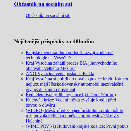
Občasník na sociální síti
Občasník na sociální síti
Nejčtenější příspěvky za 48hodin:
Krajské memorandum podpoří rozvoj vodíkové
technologie na Vysočině
Kraj Vysočina zahájil proces EIA jihovýchodního
obchvatu Velkého Meziříčí
ANO Vysočina vede poslanec Kukla
Kraj Vysočina si pořídí do nové expozice hradu Kámen
nejluxusnější československý automobil meziválečné
éry, jezdil s ním i prezident
Ředitelem Brány Jihlavy chce být Deml (Fórum)
Kuchyňa krize: Vedení města zvyšuje kredit před
bitvou o důvěru
(VIDEO) Měsíc před zahájením školního roku náhle
rezignovala ředitelka uměleckoprůmyslové školy v
Heleníně
(VÍME PRVNÍ) Budování krajské koalice: První pokus