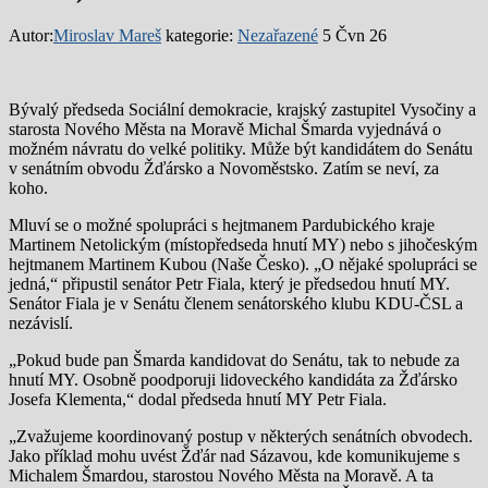
Autor:
Miroslav Mareš
kategorie:
Nezařazené
5 Čvn 26
Bývalý předseda Sociální demokracie, krajský zastupitel Vysočiny a
starosta Nového Města na Moravě Michal Šmarda vyjednává o
možném návratu do velké politiky. Může být kandidátem do Senátu
v senátním obvodu Žďársko a Novoměstsko. Zatím se neví, za
koho.
Mluví se o možné spolupráci s hejtmanem Pardubického kraje
Martinem Netolickým (místopředseda hnutí MY) nebo s jihočeským
hejtmanem Martinem Kubou (Naše Česko). „O nějaké spolupráci se
jedná,“ připustil senátor Petr Fiala, který je předsedou hnutí MY.
Senátor Fiala je v Senátu členem senátorského klubu KDU-ČSL a
nezávislí.
„Pokud bude pan Šmarda kandidovat do Senátu, tak to nebude za
hnutí MY. Osobně poodporuji lidoveckého kandidáta za Žďársko
Josefa Klementa,“ dodal předseda hnutí MY Petr Fiala.
„Zvažujeme koordinovaný postup v některých senátních obvodech.
Jako příklad mohu uvést Žďár nad Sázavou, kde komunikujeme s
Michalem Šmardou, starostou Nového Města na Moravě. A ta