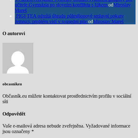
učitele Gymnázia po slovním konfliktu s žákem
od
Miroslav
Mareš
PIGI TEA odmítá úhradu půlmilionové smluvní pokuty
Jemnici, problém vidí v sousední pile
od
Miroslav Mareš
O autorovi
obcasnikeu
Občasník.eu můžete kontaktovat prostřednictvím profilu v sociální
síti
Odpovědět
Vaše e-mailová adresa nebude zveřejněna.
Vyžadované informace
jsou označeny
*