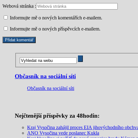
Webová stránka :
Informujte mě o nových komentářích e-mailem.
Informujte mě o nových příspěvcích e-mailem.
Občasník na sociální síti
Občasník na sociální síti
Nejčtenější příspěvky za 48hodin:
Kraj Vysočina zahájil proces EIA jihovýchodního obchv
ANO Vysočina vede poslanec Kukla