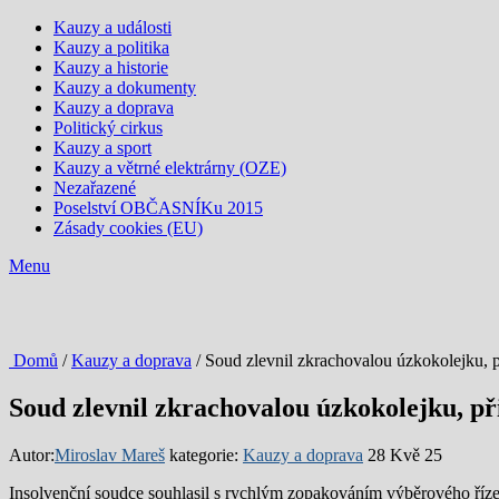
Kauzy a události
Kauzy a politika
Kauzy a historie
Kauzy a dokumenty
Kauzy a doprava
Politický cirkus
Kauzy a sport
Kauzy a větrné elektrárny (OZE)
Nezařazené
Poselství OBČASNÍKu 2015
Zásady cookies (EU)
Menu
Domů
/
Kauzy a doprava
/ Soud zlevnil zkrachovalou úzkokolejku, p
Soud zlevnil zkrachovalou úzkokolejku, př
Autor:
Miroslav Mareš
kategorie:
Kauzy a doprava
28 Kvě 25
Insolvenční soudce souhlasil s rychlým zopakováním výběrového řízení