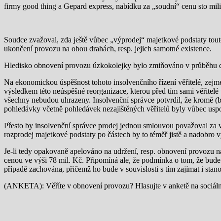
firmy good thing a Gepard express, nabídku za „soudní“ cenu sto mil
Soudce zvažoval, zda ještě vůbec „výprodej“ majetkové podstaty tout
ukončení provozu na obou drahách, resp. jejich samotné existence.
Hledisko obnovení provozu úzkokolejky bylo zmiňováno v průběhu celé
Na ekonomickou úspěšnost tohoto insolvenčního řízení věřitelé, zejmén
výsledkem této neúspěšné reorganizace, kterou před tím sami věřitelé 
všechny nebudou uhrazeny. Insolvenční správce potvrdil, že kromě (bez
pohledávky včetně pohledávek nezajištěných věřitelů byly vůbec usp
Přesto by insolvenční správce prodej jednou smlouvou považoval za v
rozprodej majetkové podstaty po částech by to téměř jistě a nadobro v
Je-li tedy opakovaně apelováno na udržení, resp. obnovení provozu na 
cenou ve výši 78 mil. Kč. Připomíná ale, že podmínka o tom, že bude
případě zachována, přičemž ho bude v souvislosti s tím zajímat i sta
(ANKETA): Věříte v obnovení provozu? Hlasujte v anketě na sociální