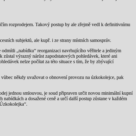
lčím rozprodejem. Takový postup by ale zřejmě vedl k definitivnímu
sních subjektů, ale kupř. i ze strany místních samospráv.
e odmítli „nabídku“ reorganizaci navrhujícího věřitele a jediným
tak zůstal výrazný nárůst zapodstatových pohledávek, které ani
edávek nelze počítat za této situace s tím, že by zbývající
ště vůbec někdy uvažovat o obnovení provozu na úzkokolejce, pak
prodej jednou smlouvou, je soud připraven určit novou minimální kupní
ch nabídkách a dosažené ceně a určí další postup zůstane v každém
 Úzkokolejka“.