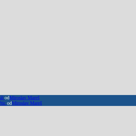
nál
od
Miroslav Mareš
ětic
od
Miroslav Mareš