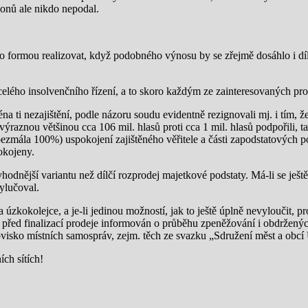
ionů ale nikdo nepodal.
o formou realizovat, když podobného výnosu by se zřejmě dosáhlo i dí
ho insolvenčního řízení, a to skoro každým ze zainteresovaných proce
a ti nezajištění, podle názoru soudu evidentně rezignovali mj. i tím, ž
výraznou většinou cca 106 mil. hlasů proti cca 1 mil. hlasů podpořili, 
mála 100%) uspokojení zajištěného věřitele a části zapodstatových pohl
okojeny.
hodnější variantu než dílčí rozprodej majetkové podstaty. Má-li se je
ylučoval.
úzkokolejce, a je-li jedinou možností, jak to ještě úplně nevyloučit, 
 před finalizací prodeje informován o průběhu zpeněžování i obdržený
novisko místních samospráv, zejm. těch ze svazku „Sdružení měst a obcí
ch sítích!