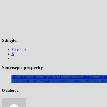
Sdílejte:
Facebook
X
Související příspěvky
Jihlava náhle ukončila proces EIA na centrální dopravní termi
SFDI posílá další miliony na obchvaty Brtnice, Zašovic a Slav
O autorovi