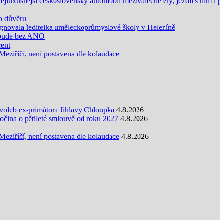
jluxusnější československý automobil meziválečné éry, jezdil s ním i 
 o důvěru
gnovala ředitelka uměleckoprůmyslové školy v Heleníně
 bude bez ANO
cent
eziříčí, není postavena dle kolaudace
oleb ex-primátora Jihlavy Chloupka
4.8.2026
ina o pětileté smlouvě od roku 2027
4.8.2026
eziříčí, není postavena dle kolaudace
4.8.2026