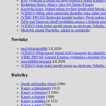
Kraj Vysočina si pořídí do nové expozice hradu Kámen ne
Ředitelem Brány Jihlavy chce být Deml (Fórum)
Kuchyňa krize: Vedení města zvyšuje kredit před bitvou
(VIDEO) Měsíc před zahájením školního roku náhle rezi
(VÍME PRVNÍ) Budování krajské koalice: První pokus
Žďár nad Sázavou zdraží prohlídku muzea o šedesát pro
(VIDEO) Hala brání stavbě mostu na obchvatu Velkého M
Medvědi ztratili Plachého, utkání se nedohrálo
Novinky
mu2y6i4r4uz68l8
5.8.2026
(VIDEO) Překvapení! Hnutí ANO nasazuje do místních v
VÍME PRVNÍ: Gepard Express vyjednává s Krajem Vysoč
mgvm0h8w0gxiumi
4.8.2026
(VIDEO) Hala brání stavbě mostu na obchvatu Velkého M
Rubriky
Deník občasníku (blog)
(298)
Kauzy a dokumenty
(112)
Kauzy a doprava
(1 056)
Kauzy a historie
(188)
Kauzy a politika
(4 312)
Kauzy a sport
(779)