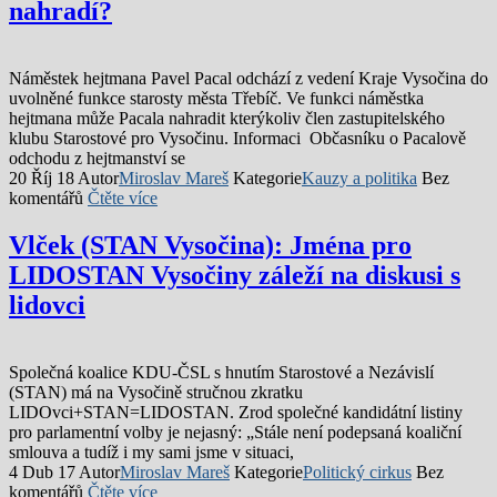
nahradí?
Náměstek hejtmana Pavel Pacal odchází z vedení Kraje Vysočina do
uvolněné funkce starosty města Třebíč. Ve funkci náměstka
hejtmana může Pacala nahradit kterýkoliv člen zastupitelského
klubu Starostové pro Vysočinu. Informaci Občasníku o Pacalově
odchodu z hejtmanství se
20 Říj 18
Autor
Miroslav Mareš
Kategorie
Kauzy a politika
Bez
komentářů
Čtěte více
Vlček (STAN Vysočina): Jména pro
LIDOSTAN Vysočiny záleží na diskusi s
lidovci
Společná koalice KDU-ČSL s hnutím Starostové a Nezávislí
(STAN) má na Vysočině stručnou zkratku
LIDOvci+STAN=LIDOSTAN. Zrod společné kandidátní listiny
pro parlamentní volby je nejasný: „Stále není podepsaná koaliční
smlouva a tudíž i my sami jsme v situaci,
4 Dub 17
Autor
Miroslav Mareš
Kategorie
Politický cirkus
Bez
komentářů
Čtěte více