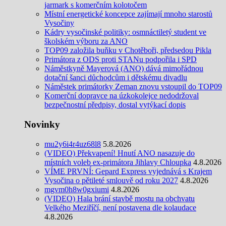
jarmark s komerčním kolotočem
Místní energetické koncepce zajímají mnoho starostů
Vysočiny
Kádry vysočinské politiky: osmnáctiletý student ve
školském výboru za ANO
TOP09 založila buňku v Chotěboři, předsedou Pikla
Primátora z ODS proti STANu podpořila i SPD
Náměstkyně Mayerová (ANO) dává mimořádnou
dotační šanci důchodcům i dětskému divadlu
Náměstek primátorky Zeman znovu vstoupil do TOP09
Komerční dopravce na úzkokolejce nedodržoval
bezpečnostní předpisy, dostal vytýkací dopis
Novinky
mu2y6i4r4uz68l8
5.8.2026
(VIDEO) Překvapení! Hnutí ANO nasazuje do
místních voleb ex-primátora Jihlavy Chloupka
4.8.2026
VÍME PRVNÍ: Gepard Express vyjednává s Krajem
Vysočina o pětileté smlouvě od roku 2027
4.8.2026
mgvm0h8w0gxiumi
4.8.2026
(VIDEO) Hala brání stavbě mostu na obchvatu
Velkého Meziříčí, není postavena dle kolaudace
4.8.2026