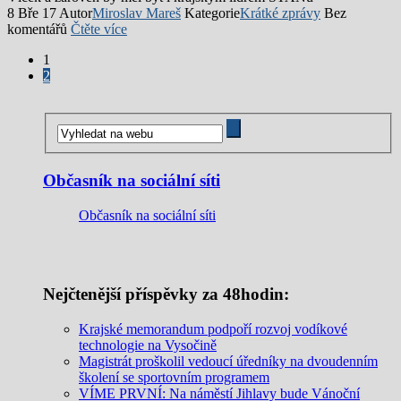
8 Bře 17
Autor
Miroslav Mareš
Kategorie
Krátké zprávy
Bez
komentářů
Čtěte více
1
2
Občasník na sociální síti
Občasník na sociální síti
Nejčtenější příspěvky za 48hodin:
Krajské memorandum podpoří rozvoj vodíkové
technologie na Vysočině
Magistrát proškolil vedoucí úředníky na dvoudenním
školení se sportovním programem
VÍME PRVNÍ: Na náměstí Jihlavy bude Vánoční