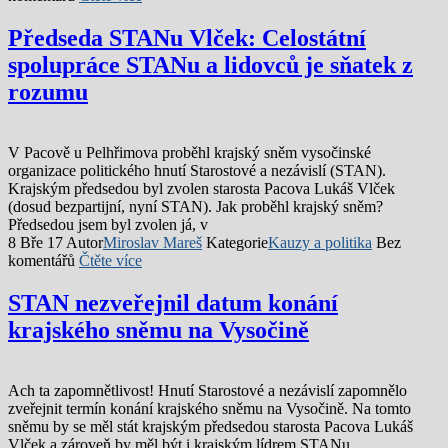
Předseda STANu Vlček: Celostátní
spolupráce STANu a lidovců je sňatek z
rozumu
V Pacově u Pelhřimova proběhl krajský sněm vysočinské
organizace politického hnutí Starostové a nezávislí (STAN).
Krajským předsedou byl zvolen starosta Pacova Lukáš Vlček
(dosud bezpartijní, nyní STAN). Jak proběhl krajský sněm?
Předsedou jsem byl zvolen já, v
8 Bře 17
Autor
Miroslav Mareš
Kategorie
Kauzy a politika
Bez
komentářů
Čtěte více
STAN nezveřejnil datum konání
krajského sněmu na Vysočině
Ach ta zapomnětlivost! Hnutí Starostové a nezávislí zapomnělo
zveřejnit termín konání krajského sněmu na Vysočině. Na tomto
sněmu by se měl stát krajským předsedou starosta Pacova Lukáš
Vlček a zároveň by měl být i krajským lídrem STANu