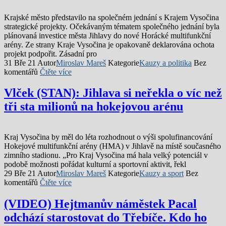
Krajské město představilo na společném jednání s Krajem Vysočina
strategické projekty. Očekávaným tématem společného jednání byla
plánovaná investice města Jihlavy do nové Horácké multifunkční
arény. Ze strany Kraje Vysočina je opakovaně deklarována ochota
projekt podpořit. Zásadní pro
31 Bře 21
Autor
Miroslav Mareš
Kategorie
Kauzy a politika
Bez
komentářů
Čtěte více
Vlček (STAN): Jihlava si neřekla o víc než
tři sta milionů na hokejovou arénu
Kraj Vysočina by měl do léta rozhodnout o výši spolufinancování
Hokejové multifunkční arény (HMA) v Jihlavě na místě současného
zimního stadionu. „Pro Kraj Vysočina má hala velký potenciál v
podobě možnosti pořádat kulturní a sportovní aktivit, řekl
29 Bře 21
Autor
Miroslav Mareš
Kategorie
Kauzy a sport
Bez
komentářů
Čtěte více
(VIDEO) Hejtmanův náměstek Pacal
odchází starostovat do Třebíče. Kdo ho