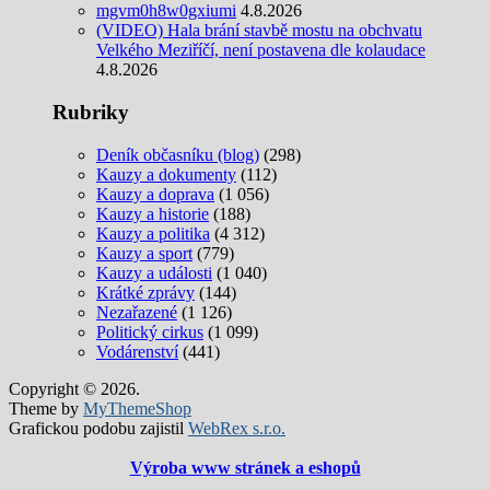
mgvm0h8w0gxiumi
4.8.2026
(VIDEO) Hala brání stavbě mostu na obchvatu
Velkého Meziříčí, není postavena dle kolaudace
4.8.2026
Rubriky
Deník občasníku (blog)
(298)
Kauzy a dokumenty
(112)
Kauzy a doprava
(1 056)
Kauzy a historie
(188)
Kauzy a politika
(4 312)
Kauzy a sport
(779)
Kauzy a události
(1 040)
Krátké zprávy
(144)
Nezařazené
(1 126)
Politický cirkus
(1 099)
Vodárenství
(441)
Copyright © 2026.
Theme by
MyThemeShop
Grafickou podobu zajistil
WebRex s.r.o.
Výroba www stránek a eshopů