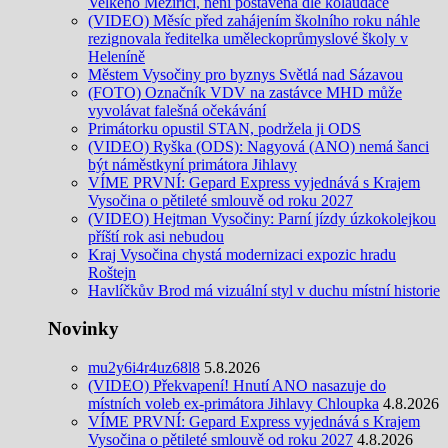
Velkého Meziříčí, není postavena dle kolaudace
(VIDEO) Měsíc před zahájením školního roku náhle
rezignovala ředitelka uměleckoprůmyslové školy v
Heleníně
Městem Vysočiny pro byznys Světlá nad Sázavou
(FOTO) Označník VDV na zastávce MHD může
vyvolávat falešná očekávání
Primátorku opustil STAN, podržela ji ODS
(VIDEO) Ryška (ODS): Nagyová (ANO) nemá šanci
být náměstkyní primátora Jihlavy
VÍME PRVNÍ: Gepard Express vyjednává s Krajem
Vysočina o pětileté smlouvě od roku 2027
(VIDEO) Hejtman Vysočiny: Parní jízdy úzkokolejkou
příští rok asi nebudou
Kraj Vysočina chystá modernizaci expozic hradu
Roštejn
Havlíčkův Brod má vizuální styl v duchu místní historie
Novinky
mu2y6i4r4uz68l8
5.8.2026
(VIDEO) Překvapení! Hnutí ANO nasazuje do
místních voleb ex-primátora Jihlavy Chloupka
4.8.2026
VÍME PRVNÍ: Gepard Express vyjednává s Krajem
Vysočina o pětileté smlouvě od roku 2027
4.8.2026