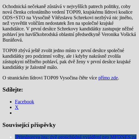
Ochodnická nečekaně zůstává v nejvyšších patrech politiky, coby
nová členka celostátního vedení TOP09, krajskému lídrovi koalice
ODS+STO na Vysočině Vítězslavu Schrekovi nezbývá nic jiného,
než vysvětlit voličům nedostatek žen na společné krajské
kandidátce. V první desítce Schrekovy kandidátky zastupuje něžné
pohlaví jen havlíčkobrodská oblastní předsedkyně Veronika Vošická
Buráňová.
TOP09 zbývá ještě zvolit jedno místo v první desítce společné
kandidátky pro podzimní volby, ale i kdyby nakrásně zvolila
zástupkyni něžného pohlaví, pak dvě ženy v první desítce krajské
kandidátky je žalostně málo.
O stranickém lídrovi TOP09 Vysočina čtěte více
přímo zde
.
Sdílejte:
Facebook
X
Související příspěvky
Primátorova hra: dvě protichůdná vyjádření pro MFDNES za