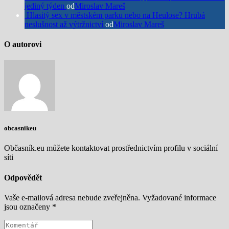
jediný týden
od
Miroslav Mareš
Hlasitý sex v městském parku nebo na Heulose? Hrubá
neslušnost až výtržnictví
od
Miroslav Mareš
O autorovi
obcasnikeu
Občasník.eu můžete kontaktovat prostřednictvím profilu v sociální
síti
Odpovědět
Vaše e-mailová adresa nebude zveřejněna.
Vyžadované informace
jsou označeny
*