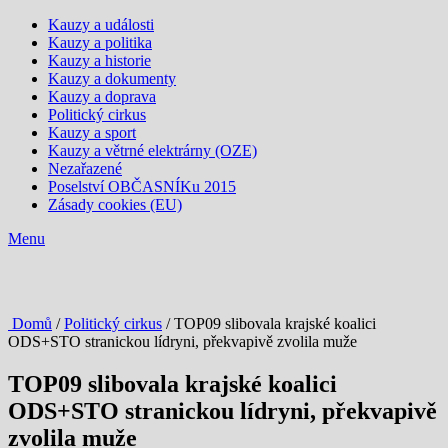
Kauzy a události
Kauzy a politika
Kauzy a historie
Kauzy a dokumenty
Kauzy a doprava
Politický cirkus
Kauzy a sport
Kauzy a větrné elektrárny (OZE)
Nezařazené
Poselství OBČASNÍKu 2015
Zásady cookies (EU)
Menu
Domů
/
Politický cirkus
/ TOP09 slibovala krajské koalici
ODS+STO stranickou lídryni, překvapivě zvolila muže
TOP09 slibovala krajské koalici
ODS+STO stranickou lídryni, překvapivě
zvolila muže