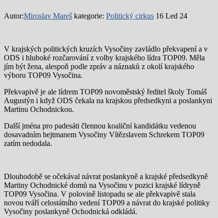
Autor:
Miroslav Mareš
kategorie:
Politický cirkus
16 Led 24
V krajských politických kruzích Vysočiny zavládlo překvapení a v
ODS i hluboké rozčarování z volby krajského lídra TOP09. Měla
jím být žena, alespoň podle zpráv a náznaků z okolí krajského
výboru TOP09 Vysočina.
Překvapivě je ale lídrem TOP09 novoměstský ředitel školy Tomáš
Augustýn i když ODS čekala na krajskou předsedkyni a poslankyni
Martinu Ochodnickou.
Další jména pro padesáti člennou koaliční kandidátku vedenou
dosavadním hejtmanem Vysočiny Vítězslavem Schrekem TOP09
zatím nedodala.
Dlouhodobě se očekával návrat poslankyně a krajské předsedkyně
Martiny Ochodnické domů na Vysočinu v pozici krajské lídryně
TOP09 Vysočina. V polovině listopadu se ale překvapivě stala
novou tváří celostátního vedení TOP09 a návrat do krajské politiky
Vysočiny poslankyně Ochodnická odkládá.