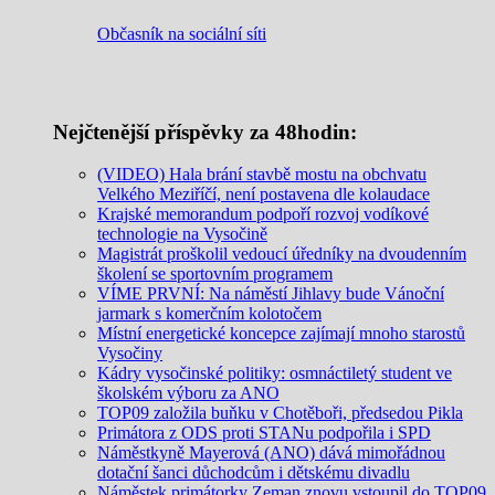
Občasník na sociální síti
Nejčtenější příspěvky za 48hodin:
(VIDEO) Hala brání stavbě mostu na obchvatu
Velkého Meziříčí, není postavena dle kolaudace
Krajské memorandum podpoří rozvoj vodíkové
technologie na Vysočině
Magistrát proškolil vedoucí úředníky na dvoudenním
školení se sportovním programem
VÍME PRVNÍ: Na náměstí Jihlavy bude Vánoční
jarmark s komerčním kolotočem
Místní energetické koncepce zajímají mnoho starostů
Vysočiny
Kádry vysočinské politiky: osmnáctiletý student ve
školském výboru za ANO
TOP09 založila buňku v Chotěboři, předsedou Pikla
Primátora z ODS proti STANu podpořila i SPD
Náměstkyně Mayerová (ANO) dává mimořádnou
dotační šanci důchodcům i dětskému divadlu
Náměstek primátorky Zeman znovu vstoupil do TOP09