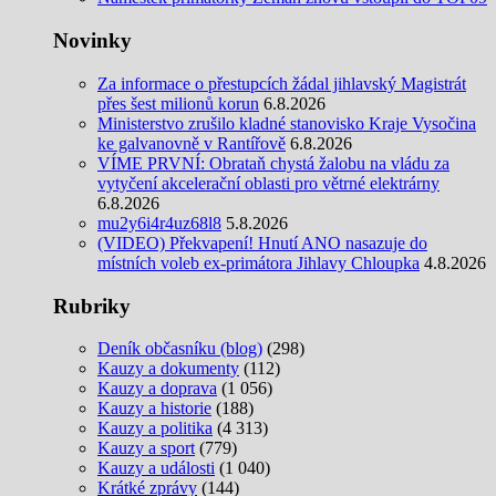
Novinky
Za informace o přestupcích žádal jihlavský Magistrát
přes šest milionů korun
6.8.2026
Ministerstvo zrušilo kladné stanovisko Kraje Vysočina
ke galvanovně v Rantířově
6.8.2026
VÍME PRVNÍ: Obrataň chystá žalobu na vládu za
vytyčení akcelerační oblasti pro větrné elektrárny
6.8.2026
mu2y6i4r4uz68l8
5.8.2026
(VIDEO) Překvapení! Hnutí ANO nasazuje do
místních voleb ex-primátora Jihlavy Chloupka
4.8.2026
Rubriky
Deník občasníku (blog)
(298)
Kauzy a dokumenty
(112)
Kauzy a doprava
(1 056)
Kauzy a historie
(188)
Kauzy a politika
(4 313)
Kauzy a sport
(779)
Kauzy a události
(1 040)
Krátké zprávy
(144)