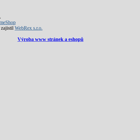
.
meShop
zajistil
WebRex s.r.o.
Výroba www stránek a eshopů