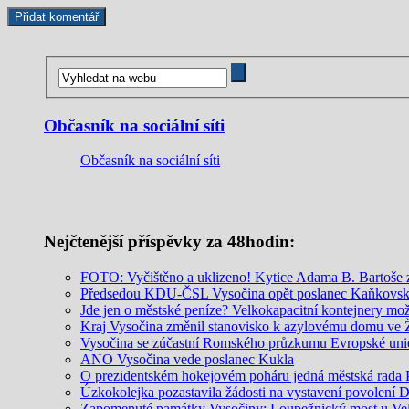
Občasník na sociální síti
Občasník na sociální síti
Nejčtenější příspěvky za 48hodin:
FOTO: Vyčištěno a uklizeno! Kytice Adama B. Bartoše
Předsedou KDU-ČSL Vysočina opět poslanec Kaňkovs
Jde jen o městské peníze? Velkokapacitní kontejnery mo
Kraj Vysočina změnil stanovisko k azylovému domu ve
Vysočina se zúčastní Romského průzkumu Evropské uni
ANO Vysočina vede poslanec Kukla
O prezidentském hokejovém poháru jedná městská rada 
Úzkokolejka pozastavila žádosti na vystavení povolení 
Zapomenuté památky Vysočiny: Loupežnický most u Vel