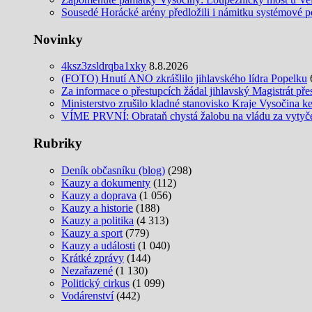
Sousedé Horácké arény předložili i námitku systémové po
Novinky
4ksz3zsldrqba1xky
8.8.2026
(FOTO) Hnutí ANO zkrášlilo jihlavského lídra Popelku
Za informace o přestupcích žádal jihlavský Magistrát pře
Ministerstvo zrušilo kladné stanovisko Kraje Vysočina k
VÍME PRVNÍ: Obrataň chystá žalobu na vládu za vytyčení
Rubriky
Deník občasníku (blog)
(298)
Kauzy a dokumenty
(112)
Kauzy a doprava
(1 056)
Kauzy a historie
(188)
Kauzy a politika
(4 313)
Kauzy a sport
(779)
Kauzy a události
(1 040)
Krátké zprávy
(144)
Nezařazené
(1 130)
Politický cirkus
(1 099)
Vodárenství
(442)