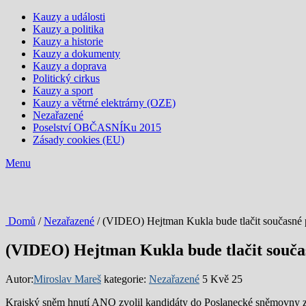
Kauzy a události
Kauzy a politika
Kauzy a historie
Kauzy a dokumenty
Kauzy a doprava
Politický cirkus
Kauzy a sport
Kauzy a větrné elektrárny (OZE)
Nezařazené
Poselství OBČASNÍKu 2015
Zásady cookies (EU)
Menu
Domů
/
Nezařazené
/ (VIDEO) Hejtman Kukla bude tlačit současné
(VIDEO) Hejtman Kukla bude tlačit souča
Autor:
Miroslav Mareš
kategorie:
Nezařazené
5 Kvě 25
Krajský sněm hnutí ANO zvolil kandidáty do Poslanecké sněmovny z