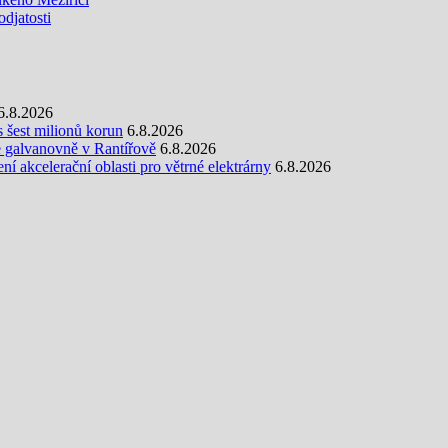
djatosti
6.8.2026
s šest milionů korun
6.8.2026
e galvanovně v Rantířově
6.8.2026
 akcelerační oblasti pro větrné elektrárny
6.8.2026