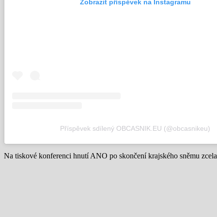
Zobrazit příspěvek na Instagramu
Příspěvek sdílený OBCASNIK.EU (@obcasnikeu)
Na tiskové konferenci hnutí ANO po skončení krajského sněmu zcela