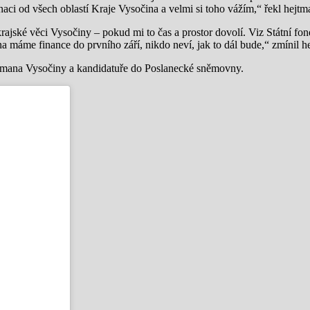
aci od všech oblastí Kraje Vysočina a velmi si toho vážím,“ řekl hejt
jské věci Vysočiny – pokud mi to čas a prostor dovolí. Viz Státní fond
a máme finance do prvního září, nikdo neví, jak to dál bude,“ zmínil 
ejtmana Vysočiny a kandidatuře do Poslanecké sněmovny.