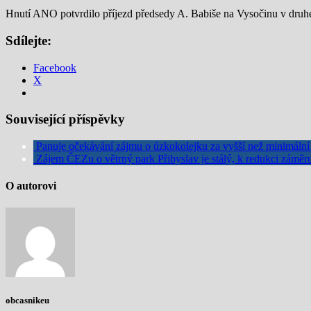
Hnutí ANO potvrdilo příjezd předsedy A. Babiše na Vysočinu v druhé 
Sdílejte:
Facebook
X
Související příspěvky
Panuje očekávání zájmu o úzkokolejku za vyšší než minimáln
Zájem ČEZu o větrný park Přibyslav je stálý, k redukci zámě
O autorovi
obcasnikeu