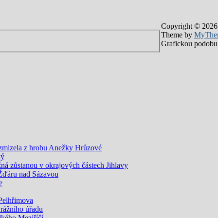
Copyright © 2026
Theme by
MyThe
Grafickou podobu 
 zmizela z hrobu Anežky Hrůzové
ký
žná zůstanou v okrajových částech Jihlavy
 Žďáru nad Sázavou
e
Pelhřimova
Drážního úřadu
kého Meziříčí