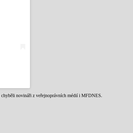
 chyběli novináři z veřejnoprávních médií i MFDNES.