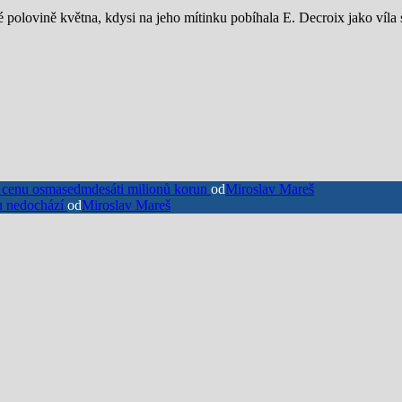
polovině května, kdysi na jeho mítinku pobíhala E. Decroix jako víla
í cenu osmasedmdesáti milionů korun
od
Miroslav Mareš
ru nedochází
od
Miroslav Mareš