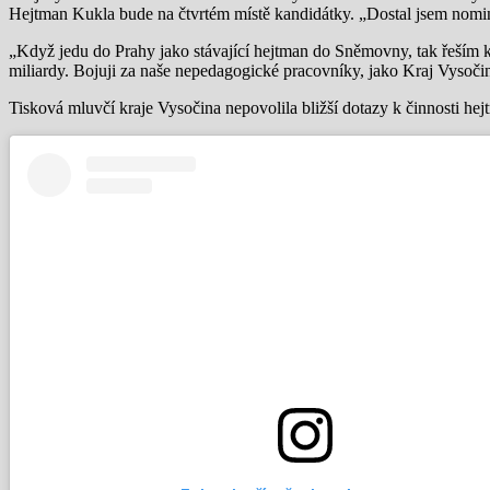
Hejtman Kukla bude na čtvrtém místě kandidátky. „Dostal jsem nomin
„Když jedu do Prahy jako stávající hejtman do Sněmovny, tak řeším kra
miliardy. Bojuji za naše nepedagogické pracovníky, jako Kraj Vysočin
Tisková mluvčí kraje Vysočina nepovolila bližší dotazy k činnosti h