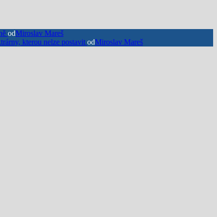
nně
od
Miroslav Mareš
rárny, kterou nelze postavit
od
Miroslav Mareš