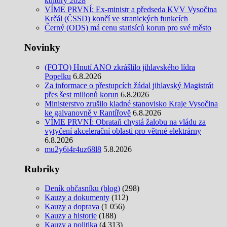
kultury 2028
VÍME PRVNÍ: Ex-ministr a předseda KVV Vysočina
Krčál (ČSSD) končí ve stranických funkcích
Černý (ODS) má cenu statisíců korun pro své město
Novinky
(FOTO) Hnutí ANO zkrášlilo jihlavského lídra
Popelku
6.8.2026
Za informace o přestupcích žádal jihlavský Magistrát
přes šest milionů korun
6.8.2026
Ministerstvo zrušilo kladné stanovisko Kraje Vysočina
ke galvanovně v Rantířově
6.8.2026
VÍME PRVNÍ: Obrataň chystá žalobu na vládu za
vytyčení akcelerační oblasti pro větrné elektrárny
6.8.2026
mu2y6i4r4uz68l8
5.8.2026
Rubriky
Deník občasníku (blog)
(298)
Kauzy a dokumenty
(112)
Kauzy a doprava
(1 056)
Kauzy a historie
(188)
Kauzy a politika
(4 313)