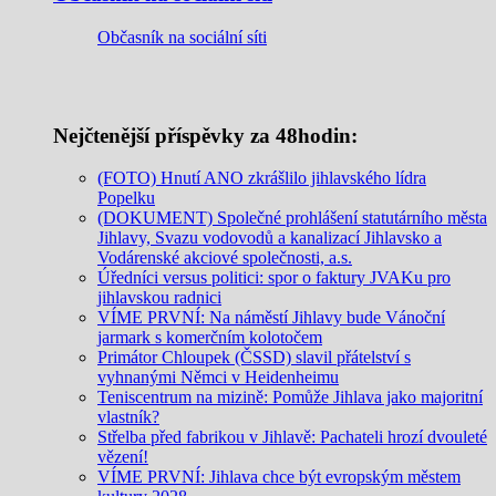
Občasník na sociální síti
Nejčtenější příspěvky za 48hodin:
(FOTO) Hnutí ANO zkrášlilo jihlavského lídra
Popelku
(DOKUMENT) Společné prohlášení statutárního města
Jihlavy, Svazu vodovodů a kanalizací Jihlavsko a
Vodárenské akciové společnosti, a.s.
Úředníci versus politici: spor o faktury JVAKu pro
jihlavskou radnici
VÍME PRVNÍ: Na náměstí Jihlavy bude Vánoční
jarmark s komerčním kolotočem
Primátor Chloupek (ČSSD) slavil přátelství s
vyhnanými Němci v Heidenheimu
Teniscentrum na mizině: Pomůže Jihlava jako majoritní
vlastník?
Střelba před fabrikou v Jihlavě: Pachateli hrozí dvouleté
vězení!
VÍME PRVNÍ: Jihlava chce být evropským městem