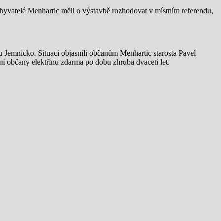
Obyvatelé Menhartic měli o výstavbě rozhodovat v místním referendu,
 Jemnicko. Situaci objasnili občanům Menhartic starosta Pavel
í občany elektřinu zdarma po dobu zhruba dvaceti let.