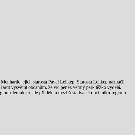
Menhartic jejich starosta Pavel Leitkep. Starosta Leitkep naznačil
ardt vysvětlil občanům, že víc peněz větrný park těžko vydělá.
gionu Jemnicko, ale při dělení mezi šestadvacet obcí mikroregionu