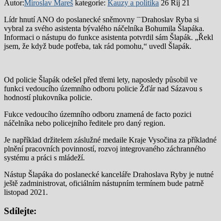
Autor:
Miroslav Mareš
kategorie:
Kauzy a politika
26 Říj 21
Lídr hnutí ANO do poslanecké sněmovny ¨¨Drahoslav Ryba si
vybral za svého asistenta bývalého náčelníka Bohumila Šlapáka.
Informaci o nástupu do funkce asistenta potvrdil sám Šlapák. „Řekl
jsem, že když bude potřeba, tak rád pomohu,“ uvedl Šlapák.
Od policie Šlapák odešel před třemi lety, naposledy působil ve
funkci vedoucího územního odboru policie Žďár nad Sázavou s
hodností plukovníka policie.
Fukce vedoucího územního odboru znamená de facto pozici
náčelníka nebo policejního ředitele pro daný region.
Je například držitelem záslužné medaile Kraje Vysočina za příkladné
plnění pracovních povinností, rozvoj integrovaného záchranného
systému a práci s mládeží.
Nástup Šlapáka do poslanecké kanceláře Drahoslava Ryby je nutné
ještě zadministrovat, oficiálním nástupním termínem bude patrně
listopad 2021.
Sdílejte: