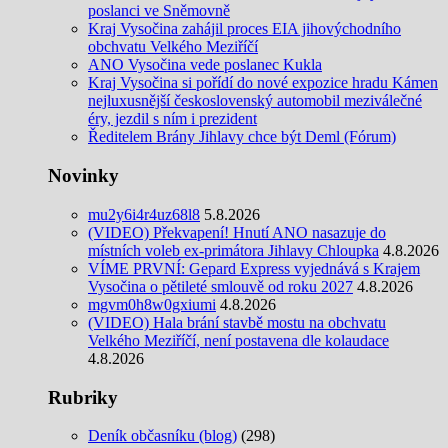
poslanci ve Sněmovně
Kraj Vysočina zahájil proces EIA jihovýchodního
obchvatu Velkého Meziříčí
ANO Vysočina vede poslanec Kukla
Kraj Vysočina si pořídí do nové expozice hradu Kámen
nejluxusnější československý automobil meziválečné
éry, jezdil s ním i prezident
Ředitelem Brány Jihlavy chce být Deml (Fórum)
Novinky
mu2y6i4r4uz68l8
5.8.2026
(VIDEO) Překvapení! Hnutí ANO nasazuje do
místních voleb ex-primátora Jihlavy Chloupka
4.8.2026
VÍME PRVNÍ: Gepard Express vyjednává s Krajem
Vysočina o pětileté smlouvě od roku 2027
4.8.2026
mgvm0h8w0gxiumi
4.8.2026
(VIDEO) Hala brání stavbě mostu na obchvatu
Velkého Meziříčí, není postavena dle kolaudace
4.8.2026
Rubriky
Deník občasníku (blog)
(298)