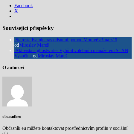
Facebook
X
Související příspěvky
Starosta Kaminaras odsunul pomoc Moravě až na září
od
Miroslav Mareš
Aktivista a ghostwriter Vybíral volebním manažerem STAN
Vysočina
od
Miroslav Mareš
O autorovi
obcasnikeu
Občasník.eu můžete kontaktovat prostřednictvím profilu v sociální
síti