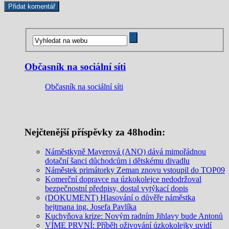
Občasník na sociální síti
Občasník na sociální síti
Nejčtenější příspěvky za 48hodin:
Náměstkyně Mayerová (ANO) dává mimořádnou
dotační šanci důchodcům i dětskému divadlu
Náměstek primátorky Zeman znovu vstoupil do TOP09
Komerční dopravce na úzkokolejce nedodržoval
bezpečnostní předpisy, dostal vytýkací dopis
(DOKUMENT) Hlasování o důvěře náměstka
hejtmana ing. Josefa Pavlíka
Kuchyňova krize: Novým radním Jihlavy bude Antonů
VÍME PRVNÍ: Příběh oživování úzkokolejky uvidí