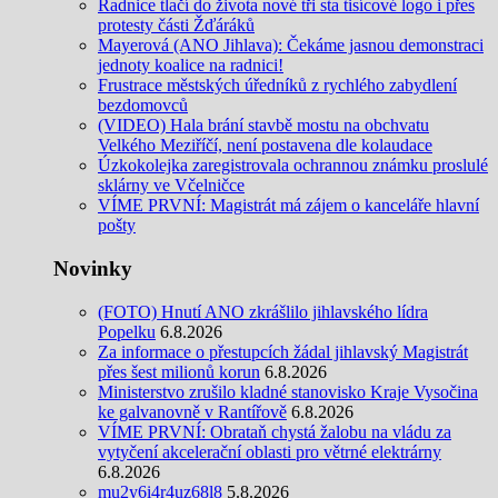
Radnice tlačí do života nové tři sta tisícové logo i přes
protesty části Žďáráků
Mayerová (ANO Jihlava): Čekáme jasnou demonstraci
jednoty koalice na radnici!
Frustrace městských úředníků z rychlého zabydlení
bezdomovců
(VIDEO) Hala brání stavbě mostu na obchvatu
Velkého Meziříčí, není postavena dle kolaudace
Úzkokolejka zaregistrovala ochrannou známku proslulé
sklárny ve Včelničce
VÍME PRVNÍ: Magistrát má zájem o kanceláře hlavní
pošty
Novinky
(FOTO) Hnutí ANO zkrášlilo jihlavského lídra
Popelku
6.8.2026
Za informace o přestupcích žádal jihlavský Magistrát
přes šest milionů korun
6.8.2026
Ministerstvo zrušilo kladné stanovisko Kraje Vysočina
ke galvanovně v Rantířově
6.8.2026
VÍME PRVNÍ: Obrataň chystá žalobu na vládu za
vytyčení akcelerační oblasti pro větrné elektrárny
6.8.2026
mu2y6i4r4uz68l8
5.8.2026