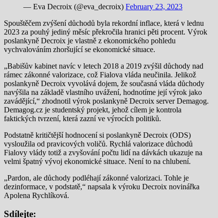
— Eva Decroix (@eva_decroix)
February 23, 2023
Spouštěčem zvýšení důchodů byla rekordní inflace, která v lednu
2023 za pouhý jediný měsíc překročila hranici pěti procent. Výrok
poslankyně Decroix je vlastně z ekonomického pohledu
vychvalováním zhoršující se ekonomické situace.
„Babišův kabinet navíc v letech 2018 a 2019 zvýšil důchody nad
rámec zákonné valorizace, což Fialova vláda neučinila. Jelikož
poslankyně Decroix vyvolává dojem, že současná vláda důchody
navýšila na základě vlastního uvážení, hodnotíme její výrok jako
zavádějící,“ zhodnotil výrok poslankyně Decroix server Demagog.
Demagog.cz je studentský projekt, jehož cílem je kontrola
faktických tvrzení, která zazní ve výrocích politiků.
Podstatně kritičtější hodnocení si poslankyně Decroix (ODS)
vysloužila od pravicových voličů. Rychlá valorizace důchodů
Fialovy vlády totiž a zvyšování počtu lidí na dávkách ukazuje na
velmi špatný vývoj ekonomické situace. Není to na chlubení.
„Pardon, ale důchody podléhají zákonné valorizaci. Tohle je
dezinformace, v podstatě,“ napsala k výroku Decroix novinářka
Apolena Rychlíková.
Sdílejte: