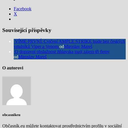
Facebook
X
Související příspěvky
VÍME PRVNÍ: Cvičení AMPLE STRIKE bude bez českých
vrtulníků Viper a Venom
od
Miroslav Mareš
O dopravní obslužnost Jihlavska mají zájem tři firmy
od
Miroslav Mareš
O autorovi
obcasnikeu
Občasník.eu můžete kontaktovat prostřednictvím profilu v sociální