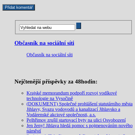
Občasník na sociální síti
Občasník na sociální síti
Nejčtenější příspěvky za 48hodin:
Krajské memorandum podpoří rozvoj vodíkové
technologie na Vysočině
(DOKUMENT) Společné prohlášení statutárního města
Jihlavy, Svazu vodovodů a kanalizací Jihlavsko a
Vodárenské akciové společnosti, a.s.
Pelhřimov zrušil startovací byty na ulici Osvobození
Jen ženy! Jihlava hledá pomoc s pojmenováním nového
náměstí