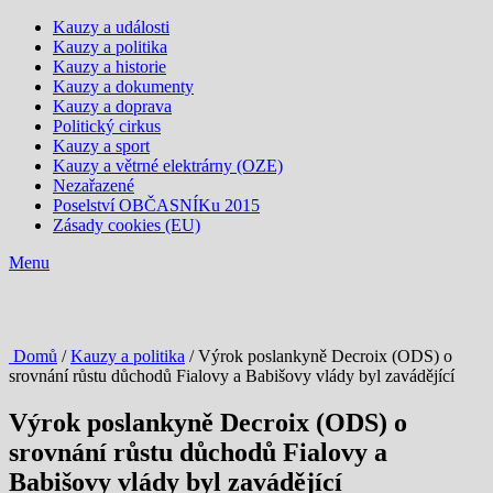
Kauzy a události
Kauzy a politika
Kauzy a historie
Kauzy a dokumenty
Kauzy a doprava
Politický cirkus
Kauzy a sport
Kauzy a větrné elektrárny (OZE)
Nezařazené
Poselství OBČASNÍKu 2015
Zásady cookies (EU)
Menu
Domů
/
Kauzy a politika
/ Výrok poslankyně Decroix (ODS) o
srovnání růstu důchodů Fialovy a Babišovy vlády byl zavádějící
Výrok poslankyně Decroix (ODS) o
srovnání růstu důchodů Fialovy a
Babišovy vlády byl zavádějící