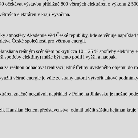
040 očekávat výstavbu přibližně 800 větrných elektráren o výkonu 2 
ětrných elektráren v kraji Vysočina.
ky atmosféry Akademie věd České republiky, kde se věnuje například 
nictva České společnosti pro větrnou energii.
a Hansliana reálným scénářem pokrytí cca 10 – 25 % spotřeby elektřiny 
í spotřeby elektřiny) může být tento podíl i vyšší, a naopak.
na za reálnou odhadovat realizaci jedné třetiny uvedeného objemu do 
ití větrné energie je vůle ze strany autorit vytvořit takové podmínky,
tráren značně negativní, například v Polné na Jihlavsku je možné podeps
ik Hanslian členem představenstva, odmítl udělit záštitu hejtman kraje