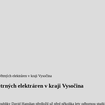
trných elektráren v kraji Vysočina
trných elektráren v kraji Vysočina
liky David Hanslian předložil už před několika lety odbornou studii „