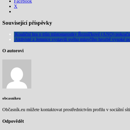
Facebook
X
Související příspěvky
Koaliční hra o trůn místostarostky Řezníčkové (ANO) pokrač
Aktivisté z Jemnice vystavili svého mluvčího hrozbě vysoké p
O autorovi
obcasnikeu
Občasník.eu můžete kontaktovat prostřednictvím profilu v sociální síti
Odpovědět