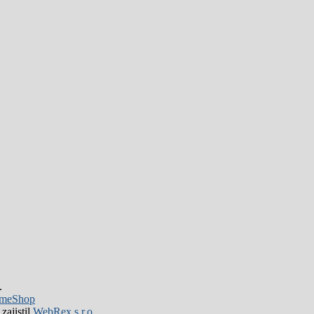
.
meShop
zajistil
WebRex s.r.o.