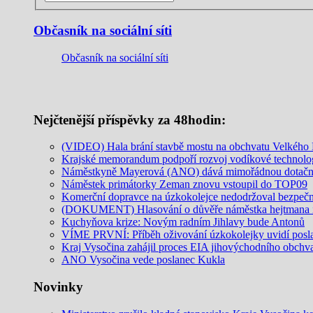
Občasník na sociální síti
Občasník na sociální síti
Nejčtenější příspěvky za 48hodin:
(VIDEO) Hala brání stavbě mostu na obchvatu Velkého M
Krajské memorandum podpoří rozvoj vodíkové technolo
Náměstkyně Mayerová (ANO) dává mimořádnou dotační 
Náměstek primátorky Zeman znovu vstoupil do TOP09
Komerční dopravce na úzkokolejce nedodržoval bezpečnos
(DOKUMENT) Hlasování o důvěře náměstka hejtmana in
Kuchyňova krize: Novým radním Jihlavy bude Antonů
VÍME PRVNÍ: Příběh oživování úzkokolejky uvidí posl
Kraj Vysočina zahájil proces EIA jihovýchodního obchv
ANO Vysočina vede poslanec Kukla
Novinky