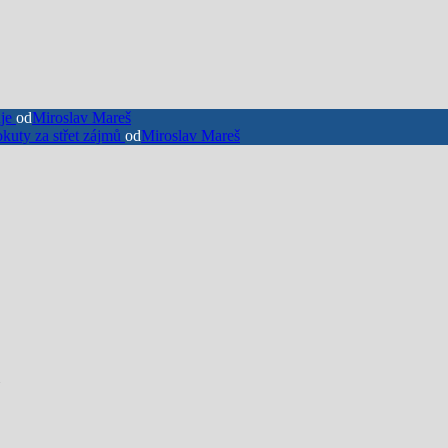
uje
od
Miroslav Mareš
okuty za střet zájmů
od
Miroslav Mareš