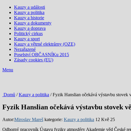
Kauzy a události
Kauzy a politika
Kauzy a historie
Kauzy a dokumenty
Kauzy a doprava
Politický cirkus
Kauzy a sport
Kauzy a větrné elektrárny (OZE)
Nezařazené
Poselství OBČASNÍKu 2015
Zásady cookies (EU)
Menu
Domů
/
Kauzy a politika
/ Fyzik Hanslian očekává výstavbu stovek vě
Fyzik Hanslian očekává výstavbu stovek vě
Autor:
Miroslav Mareš
kategorie:
Kauzy a politika
12 Kvě 25
Odborný pracovník Ústavu fyziky atmosféry Akademie věd České repub