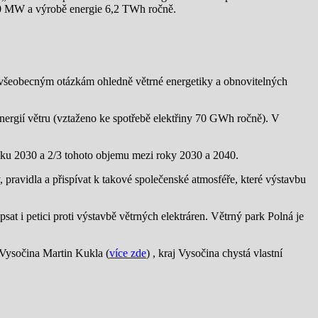
500 MW a výrobě energie 6,2 TWh ročně.
všeobecným otázkám ohledně větrné energetiky a obnovitelných
energií větru (vztaženo ke spotřebě elektřiny 70 GWh ročně). V
roku 2030 a 2/3 tohoto objemu mezi roky 2030 a 2040.
 pravidla a přispívat k takové společenské atmosféře, které výstavbu
at i petici proti výstavbě větrných elektráren. Větrný park Polná je
 Vysočina Martin Kukla (
více zde
) , kraj Vysočina chystá vlastní