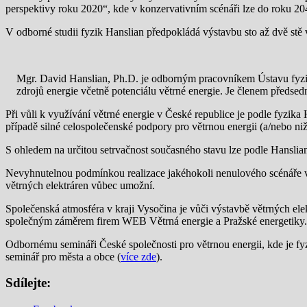
perspektivy roku 2020“, kde v konzervativním scénáři lze do roku 2
V odborné studii fyzik Hanslian předpokládá výstavbu sto až dvě stě v
Mgr. David Hanslian, Ph.D. je odborným pracovníkem Ústavu fyzi
zdrojů energie včetně potenciálu větrné energie. Je členem předsed
Při vůli k využívání větrné energie v České republice je podle fyzik
případě silné celospolečenské podpory pro větrnou energii (a/nebo nižš
S ohledem na určitou setrvačnost současného stavu lze podle Hanslia
Nevyhnutelnou podmínkou realizace jakéhokoli nenulového scénáře využ
větrných elektráren vůbec umožní.
Společenská atmosféra v kraji Vysočina je vůči výstavbě větrných elek
společným záměrem firem WEB Větrná energie a Pražské energetiky.
Odbornému semináři České společnosti pro větrnou energii, kde je fyz
seminář pro města a obce (
více zde
).
Sdílejte: