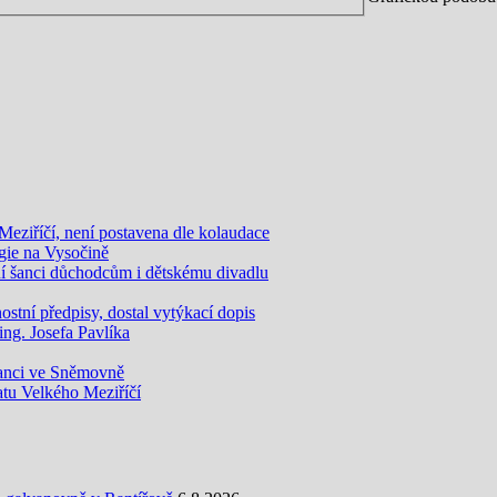
eziříčí, není postavena dle kolaudace
gie na Vysočině
šanci důchodcům i dětskému divadlu
tní předpisy, dostal vytýkací dopis
g. Josefa Pavlíka
anci ve Sněmovně
atu Velkého Meziříčí