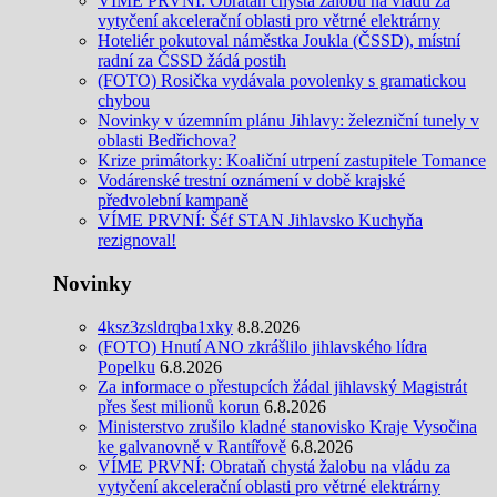
VÍME PRVNÍ: Obrataň chystá žalobu na vládu za
vytyčení akcelerační oblasti pro větrné elektrárny
Hoteliér pokutoval náměstka Joukla (ČSSD), místní
radní za ČSSD žádá postih
(FOTO) Rosička vydávala povolenky s gramatickou
chybou
Novinky v územním plánu Jihlavy: železniční tunely v
oblasti Bedřichova?
Krize primátorky: Koaliční utrpení zastupitele Tomance
Vodárenské trestní oznámení v době krajské
předvolební kampaně
VÍME PRVNÍ: Šéf STAN Jihlavsko Kuchyňa
rezignoval!
Novinky
4ksz3zsldrqba1xky
8.8.2026
(FOTO) Hnutí ANO zkrášlilo jihlavského lídra
Popelku
6.8.2026
Za informace o přestupcích žádal jihlavský Magistrát
přes šest milionů korun
6.8.2026
Ministerstvo zrušilo kladné stanovisko Kraje Vysočina
ke galvanovně v Rantířově
6.8.2026
VÍME PRVNÍ: Obrataň chystá žalobu na vládu za
vytyčení akcelerační oblasti pro větrné elektrárny