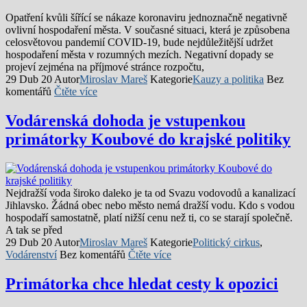
Opatření kvůli šířící se nákaze koronaviru jednoznačně negativně
ovlivní hospodaření města. V současné situaci, která je způsobena
celosvětovou pandemií COVID-19, bude nejdůležitější udržet
hospodaření města v rozumných mezích. Negativní dopady se
projeví zejména na příjmové stránce rozpočtu,
29 Dub 20
Autor
Miroslav Mareš
Kategorie
Kauzy a politika
Bez
komentářů
Čtěte více
Vodárenská dohoda je vstupenkou
primátorky Koubové do krajské politiky
Nejdražší voda široko daleko je ta od Svazu vodovodů a kanalizací
Jihlavsko. Žádná obec nebo město nemá dražší vodu. Kdo s vodou
hospodaří samostatně, platí nižší cenu než ti, co se starají společně.
A tak se před
29 Dub 20
Autor
Miroslav Mareš
Kategorie
Politický cirkus
,
Vodárenství
Bez komentářů
Čtěte více
Primátorka chce hledat cesty k opozici