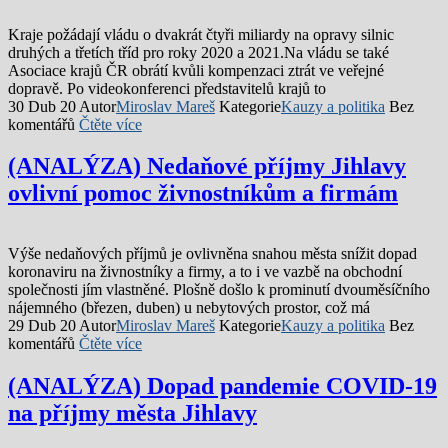
Kraje požádají vládu o dvakrát čtyři miliardy na opravy silnic
druhých a třetích tříd pro roky 2020 a 2021.Na vládu se také
Asociace krajů ČR obrátí kvůli kompenzaci ztrát ve veřejné
dopravě. Po videokonferenci představitelů krajů to
30 Dub 20
Autor
Miroslav Mareš
Kategorie
Kauzy a politika
Bez
komentářů
Čtěte více
(ANALÝZA) Nedaňové příjmy Jihlavy
ovlivní pomoc živnostníkům a firmám
Výše nedaňových příjmů je ovlivněna snahou města snížit dopad
koronaviru na živnostníky a firmy, a to i ve vazbě na obchodní
společnosti jím vlastněné. Plošně došlo k prominutí dvouměsíčního
nájemného (březen, duben) u nebytových prostor, což má
29 Dub 20
Autor
Miroslav Mareš
Kategorie
Kauzy a politika
Bez
komentářů
Čtěte více
(ANALÝZA) Dopad pandemie COVID-19
na příjmy města Jihlavy