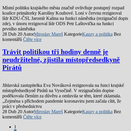
Místní politiku krajského města značně ovlivňuje postupný rozpad
koalice primátorky Karolíny Koubové. Loni v červnu rezignoval
lídr KDU-ČSL Jaromír Kalina na funkci náměstka (rezignační dopis
zde), v únoru rezignoval lídr ODS Petr Laštovička na funkci
prvního náměstka
28 Dub 20
Autor
Miroslav Mareš
Kategorie
Kauzy a politika
Bez
komentářů
Čtěte více
Trávit politikou tři hodiny denně je
neudržitelné, zjistila místopředsedkyně
Pirátů
Jihlavská zastupitelka Eva Nováková rezignovala na funci krajské
místopředsedkyně Pirátů na Vysočině. V rezignačním dopise
poděkovala členům za důvěru a omluvila se těm, které zklamala.
„Zejména s příchodem pandemie koronaviru jsem začala cítit, že
práci v předsednictvu
28 Dub 20
Autor
Miroslav Mareš
Kategorie
Kauzy a politika
Bez
komentářů
Čtěte více
1