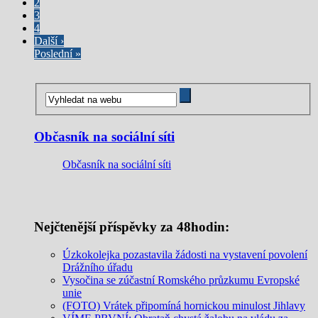
2
3
4
Další ›
Poslední »
Občasník na sociální síti
Občasník na sociální síti
Nejčtenější příspěvky za 48hodin:
Úzkokolejka pozastavila žádosti na vystavení povolení
Drážního úřadu
Vysočina se zúčastní Romského průzkumu Evropské
unie
(FOTO) Vrátek připomíná hornickou minulost Jihlavy