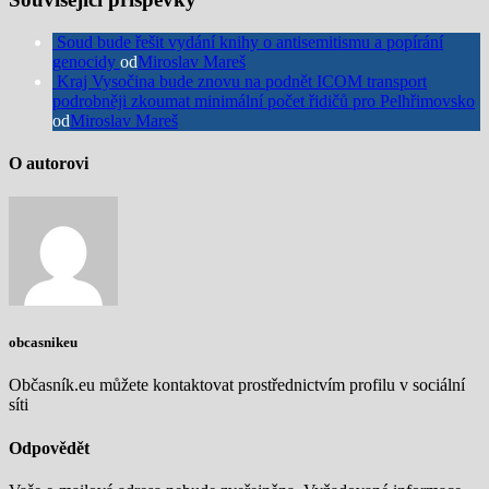
Soud bude řešit vydání knihy o antisemitismu a popírání
genocidy
od
Miroslav Mareš
Kraj Vysočina bude znovu na podnět ICOM transport
podrobněji zkoumat minimální počet řidičů pro Pelhřimovsko
od
Miroslav Mareš
O autorovi
obcasnikeu
Občasník.eu můžete kontaktovat prostřednictvím profilu v sociální
síti
Odpovědět