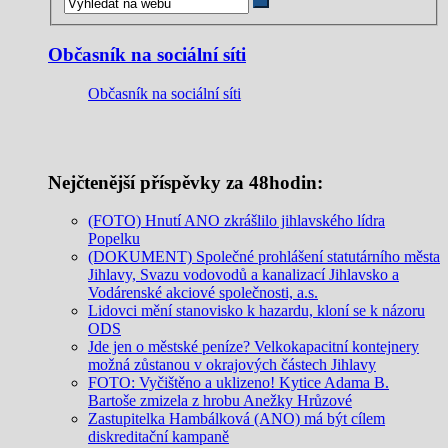
Občasník na sociální síti
Občasník na sociální síti
Nejčtenější příspěvky za 48hodin:
(FOTO) Hnutí ANO zkrášlilo jihlavského lídra
Popelku
(DOKUMENT) Společné prohlášení statutárního města
Jihlavy, Svazu vodovodů a kanalizací Jihlavsko a
Vodárenské akciové společnosti, a.s.
Lidovci mění stanovisko k hazardu, kloní se k názoru
ODS
Jde jen o městské peníze? Velkokapacitní kontejnery
možná zůstanou v okrajových částech Jihlavy
FOTO: Vyčištěno a uklizeno! Kytice Adama B.
Bartoše zmizela z hrobu Anežky Hrůzové
Zastupitelka Hambálková (ANO) má být cílem
diskreditační kampaně