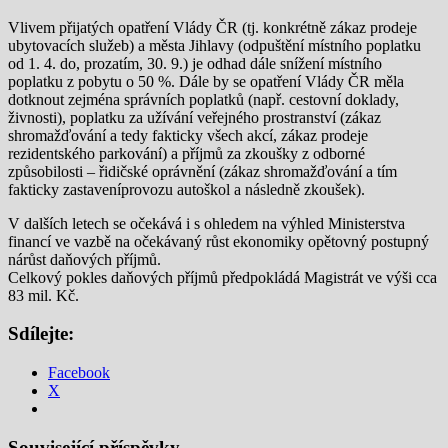
Vlivem přijatých opatření Vlády ČR (tj. konkrétně zákaz prodeje
ubytovacích služeb) a města Jihlavy (odpuštění místního poplatku
od 1. 4. do, prozatím, 30. 9.) je odhad dále snížení místního
poplatku z pobytu o 50 %. Dále by se opatření Vlády ČR měla
dotknout zejména správních poplatků (např. cestovní doklady,
živnosti), poplatku za užívání veřejného prostranství (zákaz
shromažďování a tedy fakticky všech akcí, zákaz prodeje
rezidentského parkování) a příjmů za zkoušky z odborné
způsobilosti – řidičské oprávnění (zákaz shromažďování a tím
fakticky zastaveníprovozu autoškol a následně zkoušek).
V dalších letech se očekává i s ohledem na výhled Ministerstva
financí ve vazbě na očekávaný růst ekonomiky opětovný postupný
nárůst daňových příjmů.
Celkový pokles daňových příjmů předpokládá Magistrát ve výši cca
83 mil. Kč.
Sdílejte:
Facebook
X
Související příspěvky