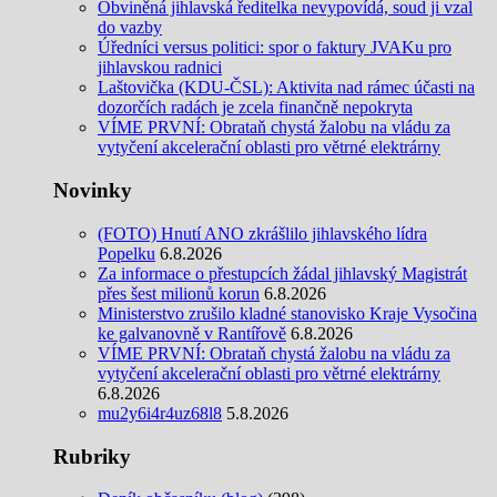
Obviněná jihlavská ředitelka nevypovídá, soud ji vzal
do vazby
Úředníci versus politici: spor o faktury JVAKu pro
jihlavskou radnici
Laštovička (KDU-ČSL): Aktivita nad rámec účasti na
dozorčích radách je zcela finančně nepokryta
VÍME PRVNÍ: Obrataň chystá žalobu na vládu za
vytyčení akcelerační oblasti pro větrné elektrárny
Novinky
(FOTO) Hnutí ANO zkrášlilo jihlavského lídra
Popelku
6.8.2026
Za informace o přestupcích žádal jihlavský Magistrát
přes šest milionů korun
6.8.2026
Ministerstvo zrušilo kladné stanovisko Kraje Vysočina
ke galvanovně v Rantířově
6.8.2026
VÍME PRVNÍ: Obrataň chystá žalobu na vládu za
vytyčení akcelerační oblasti pro větrné elektrárny
6.8.2026
mu2y6i4r4uz68l8
5.8.2026
Rubriky