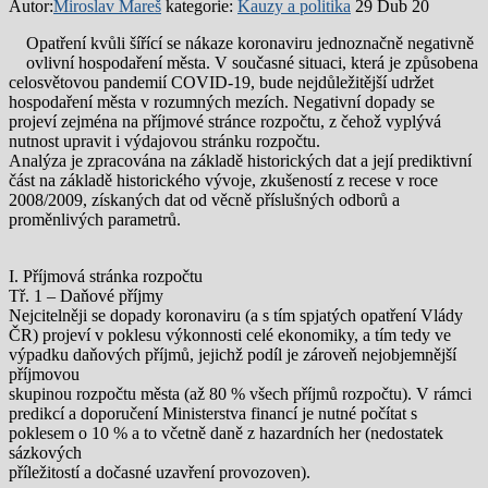
Autor:
Miroslav Mareš
kategorie:
Kauzy a politika
29 Dub 20
Opatření kvůli šířící se nákaze koronaviru jednoznačně negativně
ovlivní hospodaření města. V současné situaci, která je způsobena
celosvětovou pandemií COVID-19, bude nejdůležitější udržet
hospodaření města v rozumných mezích. Negativní dopady se
projeví zejména na příjmové stránce rozpočtu, z čehož vyplývá
nutnost upravit i výdajovou stránku rozpočtu.
Analýza je zpracována na základě historických dat a její prediktivní
část na základě historického vývoje, zkušeností z recese v roce
2008/2009, získaných dat od věcně příslušných odborů a
proměnlivých parametrů.
I. Příjmová stránka rozpočtu
Tř. 1 – Daňové příjmy
Nejcitelněji se dopady koronaviru (a s tím spjatých opatření Vlády
ČR) projeví v poklesu výkonnosti celé ekonomiky, a tím tedy ve
výpadku daňových příjmů, jejichž podíl je zároveň nejobjemnější
příjmovou
skupinou rozpočtu města (až 80 % všech příjmů rozpočtu). V rámci
predikcí a doporučení Ministerstva financí je nutné počítat s
poklesem o 10 % a to včetně daně z hazardních her (nedostatek
sázkových
příležitostí a dočasné uzavření provozoven).