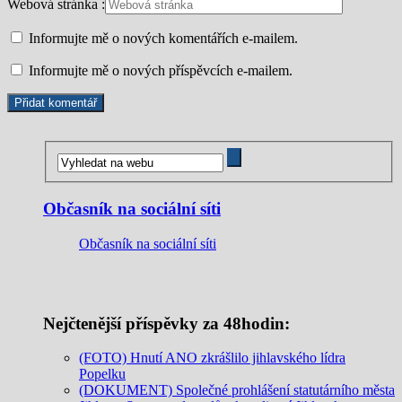
Webová stránka :
Informujte mě o nových komentářích e-mailem.
Informujte mě o nových příspěvcích e-mailem.
Občasník na sociální síti
Občasník na sociální síti
Nejčtenější příspěvky za 48hodin:
(FOTO) Hnutí ANO zkrášlilo jihlavského lídra
Popelku
(DOKUMENT) Společné prohlášení statutárního města