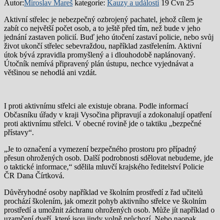
Autor:
Miroslav Mareš
kategorie:
Kauzy a události
19 Čvn 25
Aktivní střelec je nebezpečný ozbrojený pachatel, jehož cílem je
zabít co největší počet osob, a to ještě před tím, než bude v jeho
jednání zastaven policií. Buď jeho útočení zastaví policie, nebo svůj
život ukončí střelec sebevraždou, například zastřelením. Aktivní
útok bývá zpravidla promyšlený a i dlouhodobě naplánovaný.
Útočník nemívá připravený plán ústupu, nechce vyjednávat a
většinou se nehodlá ani vzdát.
I proti aktivnímu střelci ale existuje obrana. Podle informací
Občasníku úřady v kraji Vysočina připravují a zdokonalují opatření
proti aktivnímu střelci. V obecné rovině jde o taktiku „bezpečné
přístavy“.
„Je to označení a vymezení bezpečného prostoru pro případný
přesun ohrožených osob. Další podrobnosti sdělovat nebudeme, jde
o taktické informace,“ sdělila mluvčí krajského ředitelství Policie
ČR Dana Čírtková.
Důvěryhodné osoby například ve školním prostředí z řad učitelů
prochází školením, jak omezit pohyb aktivního střelce ve školním
prostředí a umožnit záchranu ohrožených osob. Může jít například o
uzamčení dveří, které jsou jindy volně průchozí. Nebo naopak