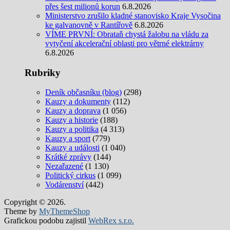
přes šest milionů korun
6.8.2026
Ministerstvo zrušilo kladné stanovisko Kraje Vysočina
ke galvanovně v Rantířově
6.8.2026
VÍME PRVNÍ: Obrataň chystá žalobu na vládu za
vytyčení akcelerační oblasti pro větrné elektrárny
6.8.2026
Rubriky
Deník občasníku (blog)
(298)
Kauzy a dokumenty
(112)
Kauzy a doprava
(1 056)
Kauzy a historie
(188)
Kauzy a politika
(4 313)
Kauzy a sport
(779)
Kauzy a události
(1 040)
Krátké zprávy
(144)
Nezařazené
(1 130)
Politický cirkus
(1 099)
Vodárenství
(442)
Copyright © 2026.
Theme by
MyThemeShop
Grafickou podobu zajistil
WebRex s.r.o.