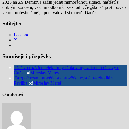
2025 na ZŠ Demlova zažili jednu mimořádnou situaci, naštěstí s
dobrým koncem, všichni odborníci se shodli, že „škola“ postupovala
velmi profesionálně!,“ pochvaloval si mluvčí Daněk.
Sdílejte:
Facebook
X
Související příspěvky
Daň za rozšíření elektrárny Dukovany: zatopení Oslavy u
Čučic
od
Miroslav Mareš
Bezpečnostní prověrka-neprověrka vysočinského lídra
Pavlíka
od
Miroslav Mareš
O autorovi