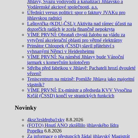
Jihlavy, Svazu vodovodů a kanalizací Jihlavsko a
Vodárenské akciové společnosti, a.s.
Úředníci versus politici: spor o faktury JVAKu pro
jihlavskou radnici
Laštovička (KDU-ČSL): Aktivita nad rámec účasti na
dozorčích radách je zcela finančně nepokryta
VÍME PRVNÍ: Obrataň chystá žalobu na vládu za
vytyčení akcelerační oblasti pro větrné elektrárny
Primátor Chloupek (ČSSD) slavil přátelství s
vyhnanými Němci v Heidenheimu
VÍME PRVNÍ: Na náměstí Jihlavy bude Vánoční
jarmark s komerčním kolotočem
Střelba před fabrikou v Jihlavě: Pachateli hrozí dvouleté
vězení!
Teniscentrum na mizině: Pomůže Jihlava jako majoritní
vlastník?
VÍME PRVNÍ: Ex-ministr a předseda KVV Vysočina
Krčál (ČSSD) končí ve stranických funkcích
Novinky
4ksz3zsldrqba1xky
8.8.2026
(FOTO) Hnutí ANO zkrášlilo jihlavského lídra
Popelku
6.8.2026
Za informace o přestupcích žádal jihlavský Magistrát