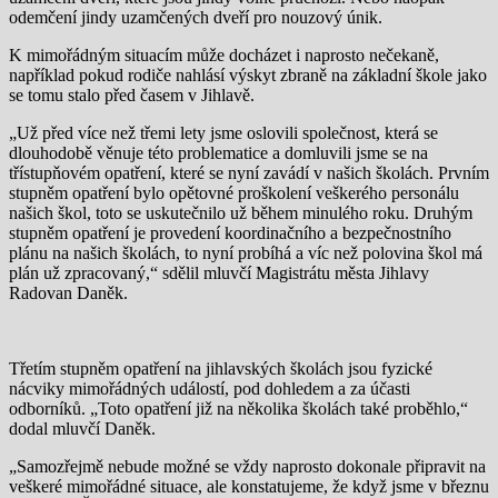
odemčení jindy uzamčených dveří pro nouzový únik.
K mimořádným situacím může docházet i naprosto nečekaně,
například pokud rodiče nahlásí výskyt zbraně na základní škole jako
se tomu stalo před časem v Jihlavě.
„Už před více než třemi lety jsme oslovili společnost, která se
dlouhodobě věnuje této problematice a domluvili jsme se na
třístupňovém opatření, které se nyní zavádí v našich školách. Prvním
stupněm opatření bylo opětovné proškolení veškerého personálu
našich škol, toto se uskutečnilo už během minulého roku. Druhým
stupněm opatření je provedení koordinačního a bezpečnostního
plánu na našich školách, to nyní probíhá a víc než polovina škol má
plán už zpracovaný,“ sdělil mluvčí Magistrátu města Jihlavy
Radovan Daněk.
Třetím stupněm opatření na jihlavských školách jsou fyzické
nácviky mimořádných událostí, pod dohledem a za účasti
odborníků. „Toto opatření již na několika školách také proběhlo,“
dodal mluvčí Daněk.
„Samozřejmě nebude možné se vždy naprosto dokonale připravit na
veškeré mimořádné situace, ale konstatujeme, že když jsme v březnu