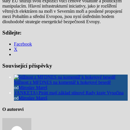
státy EU snižují svou expozici vůči cenové volatilitě a politickým
manipulacím. Hlavní infrastrukturní iniciativy, jako je rozšíření
větrných elektráren na moři v Severním moři a posílené propojení
mezi Pobaltím a střední Evropou, jsou nyní ústředním bodem
dlouhodobé strategie energetické bezpečnosti Evropy.
Sdílejte:
Facebook
X
Související příspěvky
Stížnost z MFDNES na komentář k hokejové besedě
od
Miroslav Mareš
(ANKETA) Piráti mají základ stínové Rady kraje Vysočina
od
Miroslav Mareš
O autorovi