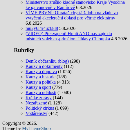
Ministerstvo zrušilo kladné stanovisko Kraje Vysočina
ke galvanovně v Rantířově
6.8.2026
VÍME PRVNÍ: Obrataň chystá žalobu na vládu za
vytyčení akcelerační oblasti pro větrné elektrárny
6.8.2026
mu2y6i4r4uz68l8
5.8.2026
(VIDEO) Překvapení! Hnutí ANO nasazuje do
místních voleb ex-primátora Jihlavy Chloupka
4.8.2026
Rubriky
Deník občasníku (blog)
(298)
Kauzy a dokumenty
(112)
Kauzy a doprava
(1 056)
Kauzy a historie
(188)
Kauzy a politika
(4 313)
Kauzy a sport
(779)
Kauzy a události
(1 040)
Krátké zprávy
(144)
Nezařazené
(1 128)
Politický cirkus
(1 099)
Vodárenství
(442)
Copyright © 2026.
Theme by
MyThemeShop