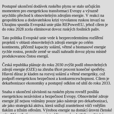
Postupné ukončení dodávek ruského plynu se stalo určujícím
momentem pro energetickou transformaci Evropy a výrazně
urychlilo přechod k obnovitelným zdrojům energie. V reakci na
geopolitickou a dodavatelskou krizi vyvolanou ruskou invazí na
Ukrajinu spustila Evropská unie plán REPowerEU, jehož cílem je
do roku 2028 zcela eliminovat dovoz ruských fosilních paliv.
Tato politika Evropské unie vede k bezprecedentnímu rozšíření
projektů v oblasti obnovitelných zdrojů energie po celém
kontinentu, přičemž kapacity solární, větrné a biomasové energie
rychle rostou, protože země se snaží nahradit dovoz plynu místně
produkovanou čistou energií.
Česká republika plánuje do roku 2030 zvýšit podíl obnovitelných
zdrojů energie (OZE) na zhruba třicet procent konečné spotřeby.
Hlavní důraz je kladen na rozvoj solární a větrné energetiky, což
podpoří energetickou bezpečnost a konkurenceschopnost. Cílem je
dekarbonizace ekonomiky a postupný odklon od uhlí do roku 2033.
Snaha o ukončení závislosti na ruském plynu rovněž posílila
energetickou nezávislost a bezpečnost Evropy. Obnovitelné zdroje
energie již nejsou vnímány pouze jako nástroje pro dekarbonizaci,
ale jako strategická aktiva, která snižují zranitelnost vůči vnějším
tlakům a tržním otřesům. Výrobou energie na domácí úrovni členské