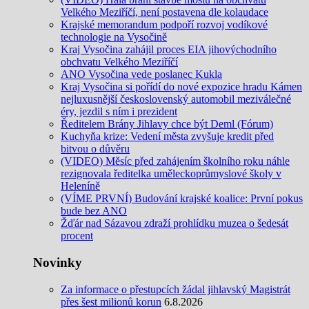
Velkého Meziříčí, není postavena dle kolaudace
Krajské memorandum podpoří rozvoj vodíkové
technologie na Vysočině
Kraj Vysočina zahájil proces EIA jihovýchodního
obchvatu Velkého Meziříčí
ANO Vysočina vede poslanec Kukla
Kraj Vysočina si pořídí do nové expozice hradu Kámen
nejluxusnější československý automobil meziválečné
éry, jezdil s ním i prezident
Ředitelem Brány Jihlavy chce být Deml (Fórum)
Kuchyňa krize: Vedení města zvyšuje kredit před
bitvou o důvěru
(VIDEO) Měsíc před zahájením školního roku náhle
rezignovala ředitelka uměleckoprůmyslové školy v
Heleníně
(VÍME PRVNÍ) Budování krajské koalice: První pokus
bude bez ANO
Žďár nad Sázavou zdraží prohlídku muzea o šedesát
procent
Novinky
Za informace o přestupcích žádal jihlavský Magistrát
přes šest milionů korun
6.8.2026