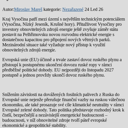
Autor:
Miroslav Mareš
kategorie:
Nezařazené
24 Led 26
Kraj Vysočina patří mezi území s největším technickým potenciálem
(Vysočina, Nízký Jeseník, Krušné hory). Přitažlivost Vysočiny pro
investory obnovitelných zdrojů energie ještě zvyšuje záměr státu
postavit na Pelhřimovsku novou rozvodnu elektrické energie s
dostatečnou kapacitou pro připojení nových větrných parků.
Mezinárodní situace také vyžaduje nový přístup k využití
obnovitelných zdrojů energie.
Evropská unie (EU) účinně a trvale zastaví dovoz ruského plynu a
přistoupí k postupnému ukončení dovozu ruské ropy v rámci
předběžné politické dohody. EU nejpozději do listopadu 2027
postupně a jednou provždy ukončí dovoz ruského plynu.
Snížením závislosti na dovážených fosilních palivech z Ruska do
Evropské unie nejenže přerušuje finanční vazby na ruskou válečnou
ekonomiku, ale také prosazuje své cíle klimatické neutrality v rámci
Evropské zelené dohody. Tato politika představuje rozhodný krok k
čistší, bezpečnější a nezávislejší energetické budoucnosti –
budoucnosti, v níž obnovitelné zdroje tvoří páteř evropské
ekonomické a geopolitické stability.