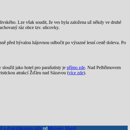
elivského. Lze však soudit, že ves byla založena už někdy ve druhé
 zachovaný ráz obce tzv. ulicovky.
sně před bývalou hájovnou odbočit po výrazné lesní cestě doleva. Po
 sloužil jako hotel pro parašutisty je
přímo zde
. Nad Pelhřimovem
ristickou atrakcí Žďáru nad Sázavou (
více zde
).
až o dvacetikorunu níže
od
Miroslav Mareš