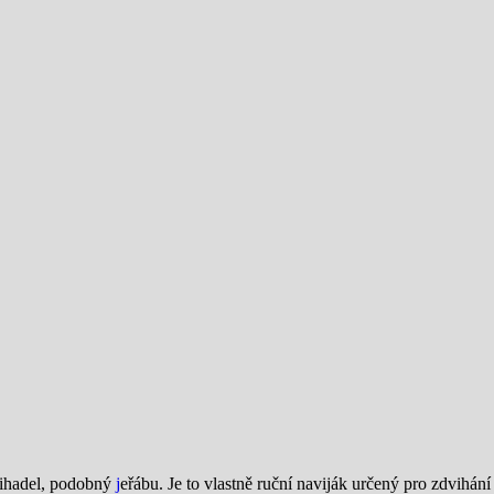
vihadel, podobný
j
eřábu. Je to vlastně ruční naviják určený pro zdvihán