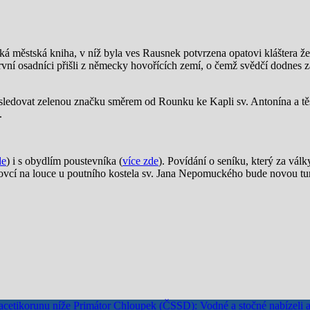
ská městská kniha, v níž byla ves Rausnek potvrzena opatovi kláštera ž
. První osadníci přišli z německy hovořících zemí, o čemž svědčí dodnes
ásledovat zelenou značku směrem od Rounku ke Kapli sv. Antonína a tě
.
de
) i s obydlím poustevníka (
více zde
). Povídání o seníku, který za války
 ovcí na louce u poutního kostela sv. Jana Nepomuckého bude novou tu
Primátor Chloupek (ČSSD): Vodné a stočné nabízeli 