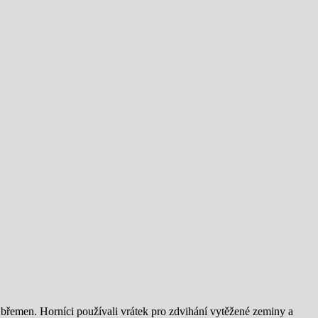
í břemen. Horníci používali vrátek pro zdvihání vytěžené zeminy a