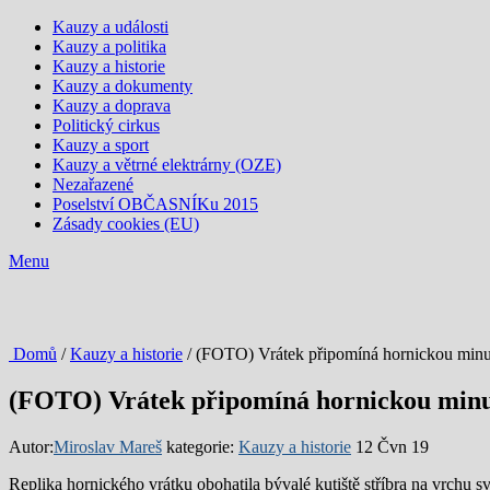
Kauzy a události
Kauzy a politika
Kauzy a historie
Kauzy a dokumenty
Kauzy a doprava
Politický cirkus
Kauzy a sport
Kauzy a větrné elektrárny (OZE)
Nezařazené
Poselství OBČASNÍKu 2015
Zásady cookies (EU)
Menu
Domů
/
Kauzy a historie
/ (FOTO) Vrátek připomíná hornickou minul
(FOTO) Vrátek připomíná hornickou minul
Autor:
Miroslav Mareš
kategorie:
Kauzy a historie
12 Čvn 19
Replika hornického vrátku obohatila bývalé kutiště stříbra na vrchu 