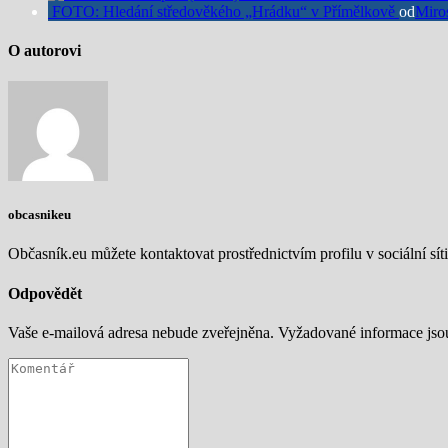
FOTO: Hledání středověkého „Hrádku“ v Přímělkově
od
Miro
O autorovi
obcasnikeu
Občasník.eu můžete kontaktovat prostřednictvím profilu v sociální síti
Odpovědět
Vaše e-mailová adresa nebude zveřejněna.
Vyžadované informace js