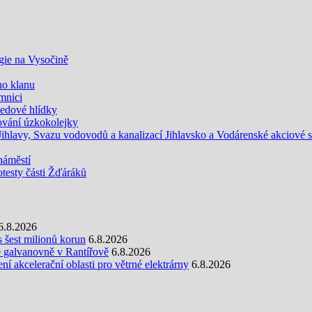
gie na Vysočině
ho klanu
mnici
ledové hlídky
vání úzkokolejky
lavy, Svazu vodovodů a kanalizací Jihlavsko a Vodárenské akciové spo
náměstí
rotesty části Žďáráků
6.8.2026
s šest milionů korun
6.8.2026
e galvanovně v Rantířově
6.8.2026
 akcelerační oblasti pro větrné elektrárny
6.8.2026