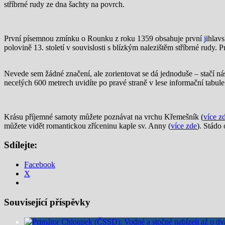
stříbrné rudy ze dna šachty na povrch.
První písemnou zmínku o Rounku z roku 1359 obsahuje první
j
ihlav
polovině 13. století v souvislosti s blízkým nalezištěm stříbrné rudy
Nevede sem žádné značení, ale zorientovat se dá jednoduše – stačí n
necelých 600 metrech uvidíte po pravé straně v lese informační tabule
Krásu příjemné samoty můžete poznávat na vrchu Křemešník (
více z
můžete vidět romantickou zříceninu kaple sv. Anny (
více zde
). Stádo
Sdílejte:
Facebook
X
Související příspěvky