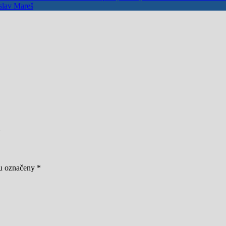
slav Mareš
ou označeny
*