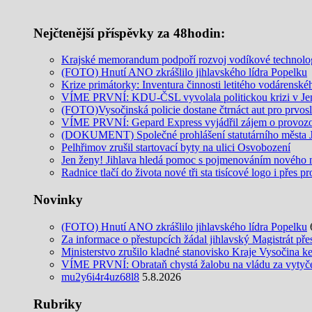
Nejčtenější příspěvky za 48hodin:
Krajské memorandum podpoří rozvoj vodíkové technolo
(FOTO) Hnutí ANO zkrášlilo jihlavského lídra Popelku
Krize primátorky: Inventura činnosti letitého vodárenské
VÍME PRVNÍ: KDU-ČSL vyvolala politickou krizi v Je
(FOTO)Vysočinská policie dostane čtrnáct aut pro prvos
VÍME PRVNÍ: Gepard Express vyjádřil zájem o provozo
(DOKUMENT) Společné prohlášení statutárního města Jih
Pelhřimov zrušil startovací byty na ulici Osvobození
Jen ženy! Jihlava hledá pomoc s pojmenováním nového 
Radnice tlačí do života nové tři sta tisícové logo i přes p
Novinky
(FOTO) Hnutí ANO zkrášlilo jihlavského lídra Popelku
Za informace o přestupcích žádal jihlavský Magistrát pře
Ministerstvo zrušilo kladné stanovisko Kraje Vysočina k
VÍME PRVNÍ: Obrataň chystá žalobu na vládu za vytyčení
mu2y6i4r4uz68l8
5.8.2026
Rubriky