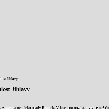
ost Jihlavy
ost Jihlavy
sv. Antonína nedaleko osady Rounek. V lese jsou pozůstatky více než čt