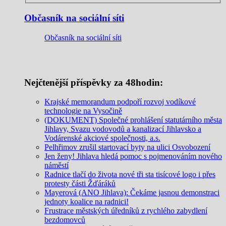
Občasník na sociální síti
Občasník na sociální síti
Nejčtenější příspěvky za 48hodin:
Krajské memorandum podpoří rozvoj vodíkové
technologie na Vysočině
(DOKUMENT) Společné prohlášení statutárního města
Jihlavy, Svazu vodovodů a kanalizací Jihlavsko a
Vodárenské akciové společnosti, a.s.
Pelhřimov zrušil startovací byty na ulici Osvobození
Jen ženy! Jihlava hledá pomoc s pojmenováním nového
náměstí
Radnice tlačí do života nové tři sta tisícové logo i přes
protesty části Žďáráků
Mayerová (ANO Jihlava): Čekáme jasnou demonstraci
jednoty koalice na radnici!
Frustrace městských úředníků z rychlého zabydlení
bezdomovců