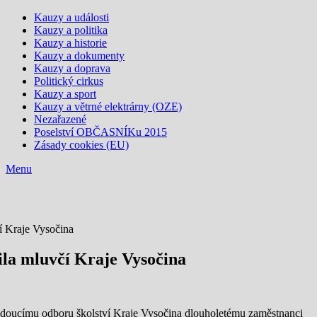
Kauzy a události
Kauzy a politika
Kauzy a historie
Kauzy a dokumenty
Kauzy a doprava
Politický cirkus
Kauzy a sport
Kauzy a větrné elektrárny (OZE)
Nezařazené
Poselství OBČASNÍKu 2015
Zásady cookies (EU)
Menu
čí Kraje Vysočina
lila mluvčí Kraje Vysočina
vedoucímu odboru školství Kraje Vysočina dlouholetému zaměstnanci