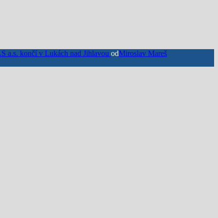
S a.s. končí v Lukách nad Jihlavou
od
Miroslav Mareš