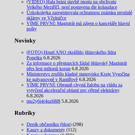
(VIDEO) Hala brání stavbě mostu na obchvatu
Velkého Meziříčí, není postavena dle kolaudace
Úzkokolejka zaregistrovala ochrannou známku proslulé
sklárny ve Včelničce
VÍME PRVNÍ: Magistrát má zájem o kanceláře hlavní
pošty
Novinky
(FOTO) Hnutí ANO zkrášlilo jihlavského lídra
Popelku
6.8.2026
Za informace o přestupcích žádal jihlavský Magistrát
přes šest milionů korun
6.8.2026
Ministerstvo zrušilo kladné stanovisko Kraje Vysočina
ke galvanovně v Rantířově
6.8.2026
VÍME PRVNÍ: Obrataň chystá žalobu na vládu za
vytyčení akcelerační oblasti pro větrné elektrárny
6.8.2026
mu2y6i4r4uz68l8
5.8.2026
Rubriky
Deník občasníku (blog)
(298)
Kauzy a dokumenty
(112)