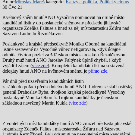
Autor:
Miroslav Mareš
kategorie:
Kauzy a politika
,
Politický cirkus
30 Čvc 21
Květnový sněm hnutí ANO Vysočina nominoval na druhé místo
kandidátní listiny do poslanecké sněmovny předsedu jihlavské
organizace Zdeňka Faltuse a hned za něj místostarostku Žďáru nad
Sázavou Ludmilu Řezníčkovou.
Poslankyně a krajská předsedkyně Monika Oborná na kandidátní
listině sestavené na Vysočině vůbec nefigurovala, když údajně
odmítla čtvrtou pozici za žďárskou místostarostkou Řezníčkovou.
Druhý muž hnutí ANO Jaroslav Faltýnek úplně chyběl, i když
vyjádřil zájem (
více zde
). Kompletní kandidátní listina sestavená
delegáty hnutí ANO na květnovém sněmu je
přímo zde
.
Pár dnů před uzavřením kandidátních listin
zasáhlo do pořadí předsednictvo hnutí ANO. Lídrem se stal hasičský
generál Drahoslav Ryba, dvojkou krajská předsedkyně Vysočiny
poslankyně Monika Oborná. Trojkou kandidátky je členskou
základnou navržený Martin Kukla (
více zde
).
Z volitelných míst kandidátky hnutí ANO zmizel předseda jihlavské
organizace Zdeněk Faltus i místostarostka Žďáru nad Sázavou
Ludmila Řezníčková. Byli odsunuti na nevolitelná místa kandidátní