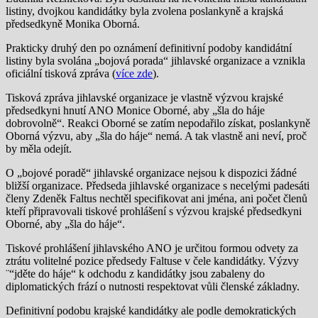
listiny, dvojkou kandidátky byla zvolena poslankyně a krajská
předsedkyně Monika Oborná.
Prakticky druhý den po oznámení definitivní podoby kandidátní
listiny byla svolána „bojová porada“ jihlavské organizace a vznikla
oficiální tisková zpráva (
více zde
).
Tisková zpráva jihlavské organizace je vlastně výzvou krajské
předsedkyni hnutí ANO Monice Oborné, aby „šla do háje
dobrovolně“. Reakci Oborné se zatím nepodařilo získat, poslankyně
Oborná výzvu, aby „šla do háje“ nemá. A tak vlastně ani neví, proč
by měla odejít.
O „bojové poradě“ jihlavské organizace nejsou k dispozici žádné
bližší organizace. Předseda jihlavské organizace s necelými padesáti
členy Zdeněk Faltus nechtěl specifikovat ani jména, ani počet členů
kteří připravovali tiskové prohlášení s výzvou krajské předsedkyni
Oborné, aby „šla do háje“.
Tiskové prohlášení jihlavského ANO je určitou formou odvety za
ztrátu volitelné pozice předsedy Faltuse v čele kandidátky. Výzvy
¨“jděte do háje“ k odchodu z kandidátky jsou zabaleny do
diplomatických frází o nutnosti respektovat vůli členské základny.
Definitivní podobu krajské kandidátky ale podle demokratických