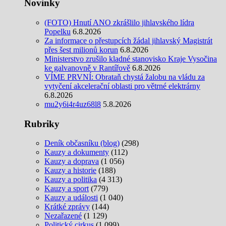
Novinky
(FOTO) Hnutí ANO zkrášlilo jihlavského lídra
Popelku
6.8.2026
Za informace o přestupcích žádal jihlavský Magistrát
přes šest milionů korun
6.8.2026
Ministerstvo zrušilo kladné stanovisko Kraje Vysočina
ke galvanovně v Rantířově
6.8.2026
VÍME PRVNÍ: Obrataň chystá žalobu na vládu za
vytyčení akcelerační oblasti pro větrné elektrárny
6.8.2026
mu2y6i4r4uz68l8
5.8.2026
Rubriky
Deník občasníku (blog)
(298)
Kauzy a dokumenty
(112)
Kauzy a doprava
(1 056)
Kauzy a historie
(188)
Kauzy a politika
(4 313)
Kauzy a sport
(779)
Kauzy a události
(1 040)
Krátké zprávy
(144)
Nezařazené
(1 129)
Politický cirkus
(1 099)