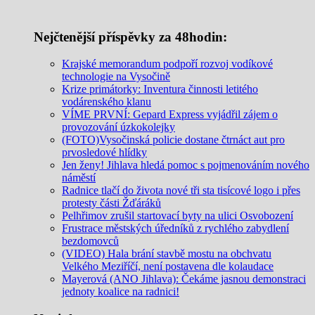
Nejčtenější příspěvky za 48hodin:
Krajské memorandum podpoří rozvoj vodíkové
technologie na Vysočině
Krize primátorky: Inventura činnosti letitého
vodárenského klanu
VÍME PRVNÍ: Gepard Express vyjádřil zájem o
provozování úzkokolejky
(FOTO)Vysočinská policie dostane čtrnáct aut pro
prvosledové hlídky
Jen ženy! Jihlava hledá pomoc s pojmenováním nového
náměstí
Radnice tlačí do života nové tři sta tisícové logo i přes
protesty části Žďáráků
Pelhřimov zrušil startovací byty na ulici Osvobození
Frustrace městských úředníků z rychlého zabydlení
bezdomovců
(VIDEO) Hala brání stavbě mostu na obchvatu
Velkého Meziříčí, není postavena dle kolaudace
Mayerová (ANO Jihlava): Čekáme jasnou demonstraci
jednoty koalice na radnici!