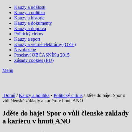
Kauzy a události
Kauzy a politika
Kauzy a historie
Kauzy a dokumenty
Kauzy a doprava
Politický cirkus
Kauzy a sport
Kauzy a větrné elektrárny (OZE)
Nezařazené
Poselství OBČASNÍKu 2015
Zásady cookies (EU)
Menu
Domů
/
Kauzy a politika
•
Politický cirkus
/ Jděte do háje! Spor o
vůli členské základy a kariéru v hnutí ANO
Jděte do háje! Spor o vůli členské základy
a kariéru v hnutí ANO