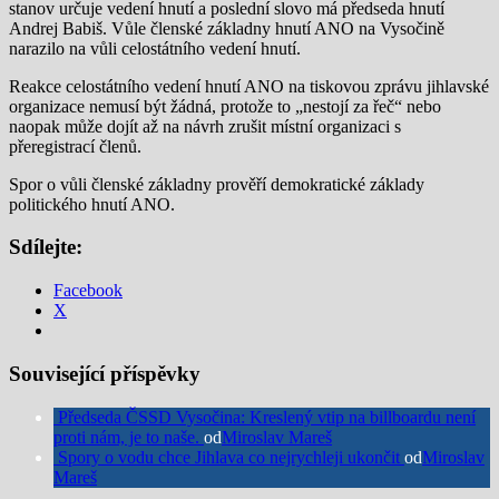
stanov určuje vedení hnutí a poslední slovo má předseda hnutí
Andrej Babiš. Vůle členské základny hnutí ANO na Vysočině
narazilo na vůli celostátního vedení hnutí.
Reakce celostátního vedení hnutí ANO na tiskovou zprávu jihlavské
organizace nemusí být žádná, protože to „nestojí za řeč“ nebo
naopak může dojít až na návrh zrušit místní organizaci s
přeregistrací členů.
Spor o vůli členské základny prověří demokratické základy
politického hnutí ANO.
Sdílejte:
Facebook
X
Související příspěvky
Předseda ČSSD Vysočina: Kreslený vtip na billboardu není
proti nám, je to naše.
od
Miroslav Mareš
Spory o vodu chce Jihlava co nejrychleji ukončit
od
Miroslav
Mareš