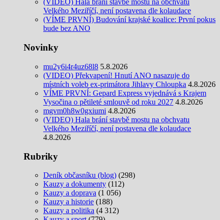
(VIDEO) Hala brání stavbě mostu na obchvatu
Velkého Meziříčí, není postavena dle kolaudace
(VÍME PRVNÍ) Budování krajské koalice: První pokus
bude bez ANO
Novinky
mu2y6i4r4uz68l8
5.8.2026
(VIDEO) Překvapení! Hnutí ANO nasazuje do
místních voleb ex-primátora Jihlavy Chloupka
4.8.2026
VÍME PRVNÍ: Gepard Express vyjednává s Krajem
Vysočina o pětileté smlouvě od roku 2027
4.8.2026
mgvm0h8w0gxiumi
4.8.2026
(VIDEO) Hala brání stavbě mostu na obchvatu
Velkého Meziříčí, není postavena dle kolaudace
4.8.2026
Rubriky
Deník občasníku (blog)
(298)
Kauzy a dokumenty
(112)
Kauzy a doprava
(1 056)
Kauzy a historie
(188)
Kauzy a politika
(4 312)
Kauzy a sport
(779)