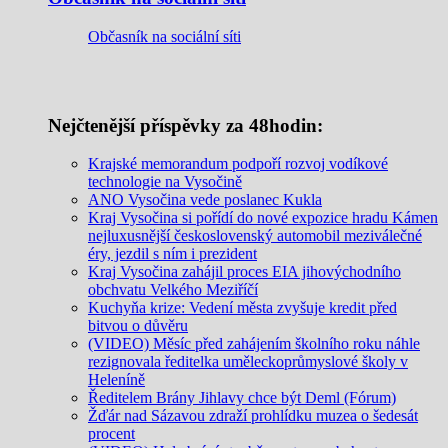
Občasník na sociální síti
Nejčtenější příspěvky za 48hodin:
Krajské memorandum podpoří rozvoj vodíkové
technologie na Vysočině
ANO Vysočina vede poslanec Kukla
Kraj Vysočina si pořídí do nové expozice hradu Kámen
nejluxusnější československý automobil meziválečné
éry, jezdil s ním i prezident
Kraj Vysočina zahájil proces EIA jihovýchodního
obchvatu Velkého Meziříčí
Kuchyňa krize: Vedení města zvyšuje kredit před
bitvou o důvěru
(VIDEO) Měsíc před zahájením školního roku náhle
rezignovala ředitelka uměleckoprůmyslové školy v
Heleníně
Ředitelem Brány Jihlavy chce být Deml (Fórum)
Žďár nad Sázavou zdraží prohlídku muzea o šedesát
procent