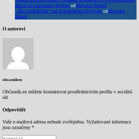
dárců pro zatopenou Brtnici
od
Miroslav Mareš
„Bez techničáku“ ani úzkokolejka nevyjede
od
Miroslav
Mareš
O autorovi
obcasnikeu
Občasník.eu můžete kontaktovat prostřednictvím profilu v sociální
síti
Odpovědět
Vaše e-mailová adresa nebude zveřejněna.
Vyžadované informace
jsou označeny
*