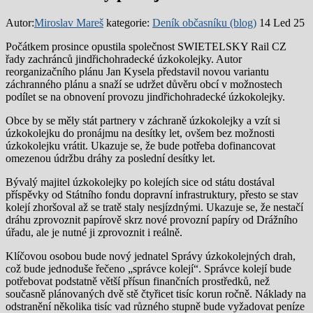
Autor:
Miroslav Mareš
kategorie:
Deník občasníku (blog)
14 Led 25
Počátkem prosince opustila společnost SWIETELSKY Rail CZ
řady zachránců jindřichohradecké úzkokolejky. Autor
reorganizačního plánu Jan Kysela představil novou variantu
záchranného plánu a snaží se udržet důvěru obcí v možnostech
podílet se na obnovení provozu jindřichohradecké úzkokolejky.
Obce by se měly stát partnery v záchraně úzkokolejky a vzít si
úzkokolejku do pronájmu na desítky let, ovšem bez možnosti
úzkokolejku vrátit. Ukazuje se, že bude potřeba dofinancovat
omezenou údržbu dráhy za poslední desítky let.
Bývalý majitel úzkokolejky po kolejích sice od státu dostával
příspěvky od Státního fondu dopravní infrastruktury, přesto se stav
kolejí zhoršoval až se tratě staly nesjízdnými. Ukazuje se, že nestačí
dráhu zprovoznit papírově skrz nové provozní papíry od Drážního
úřadu, ale je nutné ji zprovoznit i reálně.
Klíčovou osobou bude nový jednatel Správy úzkokolejných drah,
což bude jednoduše řečeno „správce kolejí“. Správce kolejí bude
potřebovat podstatně větší přísun finančních prostředků, než
současně plánovaných dvě stě čtyřicet tisíc korun ročně. Náklady na
odstranění několika tisíc vad různého stupně bude vyžadovat peníze