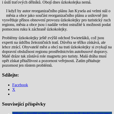
i úsilí traťových dělníků. Obojí dnes úzkokolejka nemá.
I když by autor reorganizačního plánu Jan Kysela asi velmi stál o
města a obce jako součást reorganizačního plánu a usilovně jim
vysvětluje přínos obnovení provozu úzkokolejky pro turistický ruch
regionu, města a obce jsou i nadále velmi ostražité k možnosti podat
pomocnou ruku k záchraně úzkokolejky.
Problémy úzkokolejky ještě zvýšil odchod Swieteláků, což jsou
experti na údržbu železničních tratí. Důvěra se těžko získává, ale
lehce ztrácí. Obyvatelé měst a obcí na trati úzkokolejky si zvykají na
dopravní obslužnost regionu prostřednictvím autobusové dopravy.
Malé dráze tak zůstává role magnetu pro turisty. Malá dráha musí
opět získat přitažlivost a pozornost veřejnosti. Zatím přitahuje
pozornost jen růstem problémů.
Sdílejte:
Facebook
X
Související příspěvky
Místní a krajští politici, poslanci a senátoři chybí na seznamu