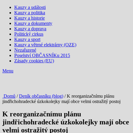
Kauzy a události
Kauzy a politika
Kauzy a historie
Kauzy a dokumenty
Kauzy a doprava
Politický cirkus
Kauzy a sport
Kauzy a větrné elektrárny (OZE)
Nezařazené
Poselství OBČASNÍKu 2015
Zásady cookies (EU)
Menu
Domů
/
Deník občasníku (blog)
/ K reorganizačnímu plánu
jindřichohradecké úzkokolejky mají obce velmi ostražitý postoj
K reorganizačnímu plánu
jindřichohradecké úzkokolejky mají obce
velmi ostražitý postoj