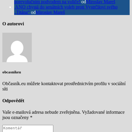
porevolučním podvodem na voliče!
od
Miroslav Mareš
ANO chystá do senátních voleb proti Vystrčilovi svého
„Titána“
od
Miroslav Mareš
O autorovi
obcasnikeu
Občasník.eu můžete kontaktovat prostřednictvím profilu v sociální
síti
Odpovědět
Vaše e-mailová adresa nebude zveřejněna.
Vyžadované informace
jsou označeny
*