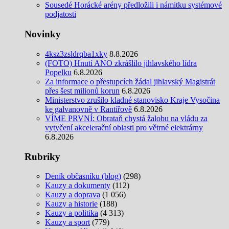
Sousedé Horácké arény předložili i námitku systémové
podjatosti
Novinky
4ksz3zsldrqba1xky
8.8.2026
(FOTO) Hnutí ANO zkrášlilo jihlavského lídra
Popelku
6.8.2026
Za informace o přestupcích žádal jihlavský Magistrát
přes šest milionů korun
6.8.2026
Ministerstvo zrušilo kladné stanovisko Kraje Vysočina
ke galvanovně v Rantířově
6.8.2026
VÍME PRVNÍ: Obrataň chystá žalobu na vládu za
vytyčení akcelerační oblasti pro větrné elektrárny
6.8.2026
Rubriky
Deník občasníku (blog)
(298)
Kauzy a dokumenty
(112)
Kauzy a doprava
(1 056)
Kauzy a historie
(188)
Kauzy a politika
(4 313)
Kauzy a sport
(779)