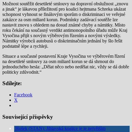
Možnost soutěžit desetileté smlouvy na dopravní obslužnost „znovu
a jinak“ je lákavou příležitostí pro koalici hejtmana Schreka ukázat
schopnost vyhnout se finálovým sporům o diskriminaci ve veřejné
zakázce za osm miliard korun. Podmínky zadávací soutěže lze
nastavit znovu s ohledem na dosud známé chyby a námitky. Místo
roku čekání na současný verdikt antimonopolního úřadu může Kraj
Vysočina přijít s novým výběrovým řízením a novými výsledky.
Námitky výrobců autobusů o diskriminačním jednání by šlo řešit
podstatně lépe a rychleji.
Situace a současné postavení Kraje Vysočina ve výběrovém řízení
na desetileté smlouvy za osm miliard korun se dá shrnout do
jednoduchého hesla: „Dělat něco nebo nedělat nic, vždy se dá dobře
politicky zdůvodnit.“
Sdílejte:
Facebook
X
Související příspěvky
Hošek (STAN): Jihlavská koalice je je největším