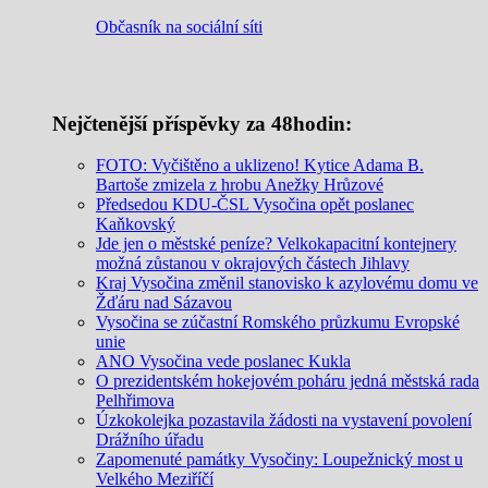
Občasník na sociální síti
Nejčtenější příspěvky za 48hodin:
FOTO: Vyčištěno a uklizeno! Kytice Adama B.
Bartoše zmizela z hrobu Anežky Hrůzové
Předsedou KDU-ČSL Vysočina opět poslanec
Kaňkovský
Jde jen o městské peníze? Velkokapacitní kontejnery
možná zůstanou v okrajových částech Jihlavy
Kraj Vysočina změnil stanovisko k azylovému domu ve
Žďáru nad Sázavou
Vysočina se zúčastní Romského průzkumu Evropské
unie
ANO Vysočina vede poslanec Kukla
O prezidentském hokejovém poháru jedná městská rada
Pelhřimova
Úzkokolejka pozastavila žádosti na vystavení povolení
Drážního úřadu
Zapomenuté památky Vysočiny: Loupežnický most u
Velkého Meziříčí