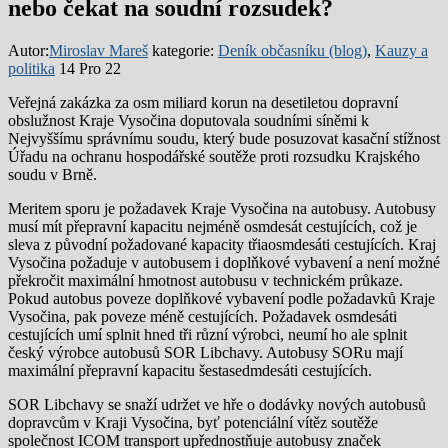
nebo čekat na soudní rozsudek?
Autor:
Miroslav Mareš
kategorie:
Deník občasníku (blog)
,
Kauzy a
politika
14 Pro 22
Veřejná zakázka za osm miliard korun na desetiletou dopravní
obslužnost Kraje Vysočina doputovala soudními síněmi k
Nejvyššímu správnímu soudu, který bude posuzovat kasační stížnost
Úřadu na ochranu hospodářské soutěže proti rozsudku Krajského
soudu v Brně.
Meritem sporu je požadavek Kraje Vysočina na autobusy. Autobusy
musí mít přepravní kapacitu nejméně osmdesát cestujících, což je
sleva z původní požadované kapacity třiaosmdesáti cestujících. Kraj
Vysočina požaduje v autobusem i doplňkové vybavení a není možné
překročit maximální hmotnost autobusu v technickém průkaze.
Pokud autobus poveze doplňkové vybavení podle požadavků Kraje
Vysočina, pak poveze méně cestujících. Požadavek osmdesáti
cestujících umí splnit hned tři různí výrobci, neumí ho ale splnit
český výrobce autobusů SOR Libchavy. Autobusy SORu mají
maximální přepravní kapacitu šestasedmdesáti cestujících.
SOR Libchavy se snaží udržet ve hře o dodávky nových autobusů
dopravcům v Kraji Vysočina, byť potenciální vítěz soutěže
společnost ICOM transport upřednostňuje autobusy značek