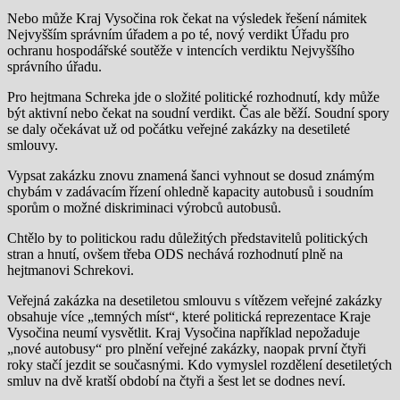
Nebo může Kraj Vysočina rok čekat na výsledek řešení námitek
Nejvyšším správním úřadem a po té, nový verdikt Úřadu pro
ochranu hospodářské soutěže v intencích verdiktu Nejvyššího
správního úřadu.
Pro hejtmana Schreka jde o složité politické rozhodnutí, kdy může
být aktivní nebo čekat na soudní verdikt. Čas ale běží. Soudní spory
se daly očekávat už od počátku veřejné zakázky na desetileté
smlouvy.
Vypsat zakázku znovu znamená šanci vyhnout se dosud známým
chybám v zadávacím řízení ohledně kapacity autobusů i soudním
sporům o možné diskriminaci výrobců autobusů.
Chtělo by to politickou radu důležitých představitelů politických
stran a hnutí, ovšem třeba ODS nechává rozhodnutí plně na
hejtmanovi Schrekovi.
Veřejná zakázka na desetiletou smlouvu s vítězem veřejné zakázky
obsahuje více „temných míst“, které politická reprezentace Kraje
Vysočina neumí vysvětlit. Kraj Vysočina například nepožaduje
„nové autobusy“ pro plnění veřejné zakázky, naopak první čtyři
roky stačí jezdit se současnými. Kdo vymyslel rozdělení desetiletých
smluv na dvě kratší období na čtyři a šest let se dodnes neví.