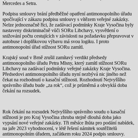
Mercedes a Setra.
Podpisu smlouvy brání předběžné opatření antimonopolního úřadu
spočívající v zákazu podpisu smlouvy s vítězem veřejné zakázky.
Nelze jednoznačně říci, že zadávací podmínky Kraje Vysočina byly
nastaveny diskriminačně vůči SORu Libchavy, vysvětlení o
snižování počtu cestujících v závislosti na požadavku přepravovat v
autobuse i doplňkovou výbavu má svou logiku. I proto
antimonopolní úřad stížnost SORu zamítl.
Krajský soud v Brně zrušil zamítavý verdikt předsedy
antimonopolního úřadu Petra Mlsny, který zamítl stížnost SORu
Libchavy na zadávací podmínky veřejné zakázky Kraje Vysočina.
Předsedovi antimonopolního úřadu nyní nezbývá nic jiného než
čekat na rozhodnutí o kasační stížnosti. Rozhodnutí Nejvyššího
správního úřadu bude „za rok“, což je průměrná a obvyklá doba
čekání na rozsudek.
Rok čekání na rozsudek Nejvyššího správního soudu o kasační
stížnosti je pro Kraj Vysočina zhruba stejně dlouhá doba jako
vypsání nové veřejné zakázky. Tři měsíce lhůta pro podání nabídek,
na jaře 2023 vyhodnocení, v létě řešení námitek soutěžitelů
antimonopolním úřadem, začátkem roku 2024 podpis smlouvy.