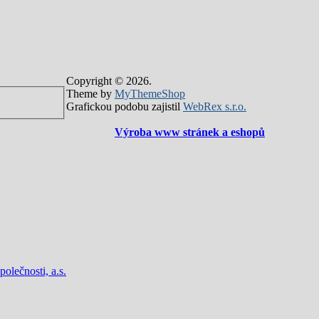
Copyright © 2026.
Theme by
MyThemeShop
Grafickou podobu zajistil
WebRex s.r.o.
Výroba www stránek a eshopů
lečnosti, a.s.