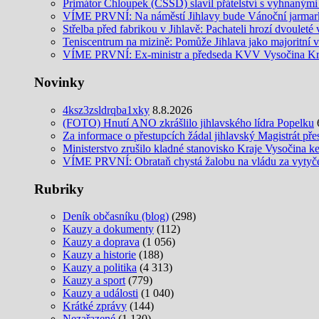
Primátor Chloupek (ČSSD) slavil přátelství s vyhnaný
VÍME PRVNÍ: Na náměstí Jihlavy bude Vánoční jarmar
Střelba před fabrikou v Jihlavě: Pachateli hrozí dvouleté 
Teniscentrum na mizině: Pomůže Jihlava jako majoritní v
VÍME PRVNÍ: Ex-ministr a předseda KVV Vysočina Krčá
Novinky
4ksz3zsldrqba1xky
8.8.2026
(FOTO) Hnutí ANO zkrášlilo jihlavského lídra Popelku
Za informace o přestupcích žádal jihlavský Magistrát pře
Ministerstvo zrušilo kladné stanovisko Kraje Vysočina k
VÍME PRVNÍ: Obrataň chystá žalobu na vládu za vytyčení
Rubriky
Deník občasníku (blog)
(298)
Kauzy a dokumenty
(112)
Kauzy a doprava
(1 056)
Kauzy a historie
(188)
Kauzy a politika
(4 313)
Kauzy a sport
(779)
Kauzy a události
(1 040)
Krátké zprávy
(144)
Nezařazené
(1 130)