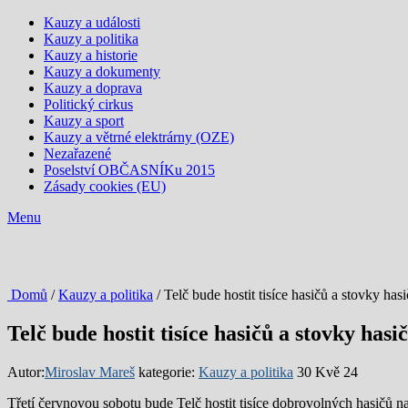
Kauzy a události
Kauzy a politika
Kauzy a historie
Kauzy a dokumenty
Kauzy a doprava
Politický cirkus
Kauzy a sport
Kauzy a větrné elektrárny (OZE)
Nezařazené
Poselství OBČASNÍKu 2015
Zásady cookies (EU)
Menu
Domů
/
Kauzy a politika
/ Telč bude hostit tisíce hasičů a stovky ha
Telč bude hostit tisíce hasičů a stovky has
Autor:
Miroslav Mareš
kategorie:
Kauzy a politika
30 Kvě 24
Třetí červnovou sobotu bude Telč hostit tisíce dobrovolných hasičů 