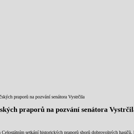
sičských praporů na pozvání senátora Vystrčila
ičských praporů na pozvání senátora Vystrčil
na Celostátním setkání historických praporů sborů dobrovolných hasičů,