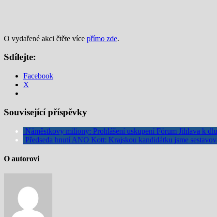
O vydařené akci čtěte více
přímo zde
.
Sdílejte:
Facebook
X
Související příspěvky
Náměstkovy miliony: Prohlášení uskupení Fórum Jihlava k d
Předseda hnutí ANO Kott: Krajskou kandidátku jsme sestavov
O autorovi