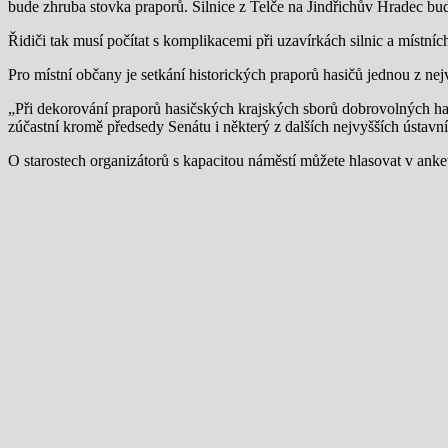
bude zhruba stovka praporů. Silnice z Telče na Jindřichův Hradec b
Řidiči tak musí počítat s komplikacemi při uzavírkách silnic a místníc
Pro místní občany je setkání historických praporů hasičů jednou z nej
„Při dekorování praporů hasičských krajských sborů dobrovolných has
zúčastní kromě předsedy Senátu i některý z dalších nejvyšších ústavních
O starostech organizátorů s kapacitou náměstí můžete hlasovat v anketě