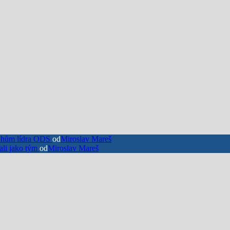
luhům lídra ODS
od
Miroslav Mareš
ali jako tým
od
Miroslav Mareš