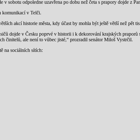
ude v sobotu odpoledne uzavřena po dobu než četa s prapory dojde z Pa
h komunikací v Telči.
větších akcí historie města, kdy účast by mohla být ještě větší než pět 
ičů dojde v Česku poprvé v historii i k dekorování krajských praporů 
 činitelů, ale není to vůbec jisté,“ prozradil senátor Miloš Vystrčil.
 na sociálních sítích: