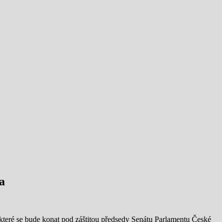
a
 které se bude konat pod záštitou předsedy Senátu Parlamentu České