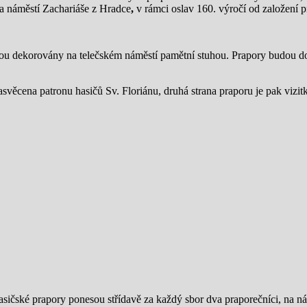
na náměstí Zachariáše z Hradce
,
v rámci oslav 160. výročí od založení 
dou dekorovány na telečském náměstí pamětní stuhou. Prapory budou do
svěcena patronu hasičů Sv. Floriánu, druhá strana praporu je pak vizitk
Hasičské prapory ponesou střídavě za každý sbor dva praporečníci, na 