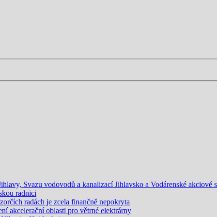
lavy, Svazu vodovodů a kanalizací Jihlavsko a Vodárenské akciové spo
skou radnici
orčích radách je zcela finančně nepokryta
 akcelerační oblasti pro větrné elektrárny