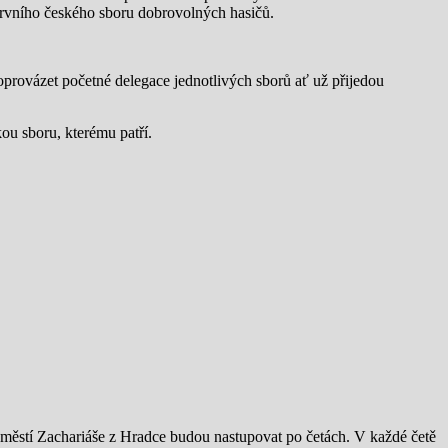
prvního českého sboru dobrovolných hasičů.
provázet početné delegace jednotlivých sborů ať už přijedou
ou sboru, kterému patří.
náměstí Zachariáše z Hradce budou nastupovat po četách. V každé četě