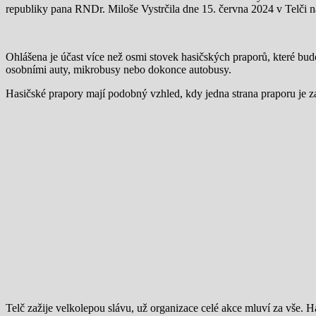
republiky pana RNDr. Miloše Vystrčila dne 15. června 2024 v Telči 
Ohlášena je účast více než osmi stovek hasičských praporů, které bu
osobními auty, mikrobusy nebo dokonce autobusy.
Hasičské prapory mají podobný vzhled, kdy jedna strana praporu je za
Telč zažije velkolepou slávu, už organizace celé akce mluví za vše. 