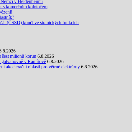
mi Němci v Heidenheimu
k s komerčním kolotočem
vězení!
lastník?
l (ČSSD) končí ve stranických funkcích
6.8.2026
s šest milionů korun
6.8.2026
e galvanovně v Rantířově
6.8.2026
 akcelerační oblasti pro větrné elektrárny
6.8.2026