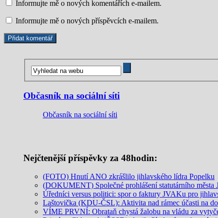
Informujte mě o nových komentářích e-mailem.
Informujte mě o nových příspěvcích e-mailem.
Občasník na sociální síti
Občasník na sociální síti
Nejčtenější příspěvky za 48hodin:
(FOTO) Hnutí ANO zkrášlilo jihlavského lídra Popelku
(DOKUMENT) Společné prohlášení statutárního města Jih
Úředníci versus politici: spor o faktury JVAKu pro jihlav
Laštovička (KDU-ČSL): Aktivita nad rámec účasti na doz
VÍME PRVNÍ: Obrataň chystá žalobu na vládu za vytyčení