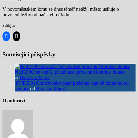
V novoměstském lomu se dnes téměř netěží, město usiluje o
povolení těžby od báňského úřadu.
Sdílejte:
Související příspěvky
Nad ZOO se vznáší pětadvacetiprocentní korekce dotace
od
Miroslav Mareš
(VIDEO) Chotěbořský páter požehnal stavbě domova pro
seniory
od
Miroslav Mareš
O autorovi