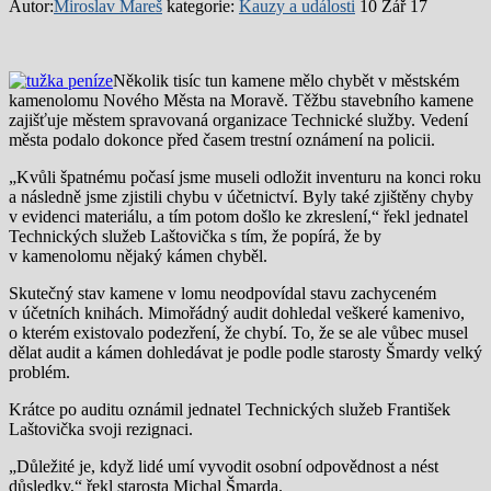
Autor:
Miroslav Mareš
kategorie:
Kauzy a události
10 Zář 17
Několik tisíc tun kamene mělo chybět v městském
kamenolomu Nového Města na Moravě. Těžbu stavebního kamene
zajišťuje městem spravovaná organizace Technické služby. Vedení
města podalo dokonce před časem trestní oznámení na policii.
„Kvůli špatnému počasí jsme museli odložit inventuru na konci roku
a následně jsme zjistili chybu v účetnictví. Byly také zjištěny chyby
v evidenci materiálu, a tím potom došlo ke zkreslení,“ řekl jednatel
Technických služeb Laštovička s tím, že popírá, že by
v kamenolomu nějaký kámen chyběl.
Skutečný stav kamene v lomu neodpovídal stavu zachyceném
v účetních knihách. Mimořádný audit dohledal veškeré kamenivo,
o kterém existovalo podezření, že chybí. To, že se ale vůbec musel
dělat audit a kámen dohledávat je podle podle starosty Šmardy velký
problém.
Krátce po auditu oznámil jednatel Technických služeb František
Laštovička svoji rezignaci.
„Důležité je, když lidé umí vyvodit osobní odpovědnost a nést
důsledky,“ řekl starosta Michal Šmarda.