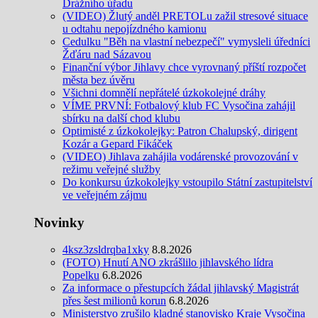
Drážního úřadu
(VIDEO) Žlutý anděl PRETOLu zažil stresové situace
u odtahu nepojízdného kamionu
Cedulku "Běh na vlastní nebezpečí" vymysleli úředníci
Žďáru nad Sázavou
Finanční výbor Jihlavy chce vyrovnaný příští rozpočet
města bez úvěru
Všichni domnělí nepřátelé úzkokolejné dráhy
VÍME PRVNÍ: Fotbalový klub FC Vysočina zahájil
sbírku na další chod klubu
Optimisté z úzkokolejky: Patron Chalupský, dirigent
Kozár a Gepard Fikáček
(VIDEO) Jihlava zahájila vodárenské provozování v
režimu veřejné služby
Do konkursu úzkokolejky vstoupilo Státní zastupitelství
ve veřejném zájmu
Novinky
4ksz3zsldrqba1xky
8.8.2026
(FOTO) Hnutí ANO zkrášlilo jihlavského lídra
Popelku
6.8.2026
Za informace o přestupcích žádal jihlavský Magistrát
přes šest milionů korun
6.8.2026
Ministerstvo zrušilo kladné stanovisko Kraje Vysočina