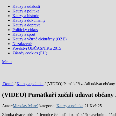
Kauzy a události
Kauzy a politika
Kauzy a historie
Kauzy a dokumenty
Kauzy a doprava
Politický cirkus
Kauzy a sport
Kauzy a větrné elektrárny (OZE)
Nezařazené
Poselství OBČASNÍKu 2015
Zásady cookies (EU)
Menu
Domů
/
Kauzy a politika
/ (VIDEO) Památkáři začali udávat občany Je
(VIDEO) Památkáři začali udávat občany Je
Autor:
Miroslav Mareš
kategorie:
Kauzy a politika
21 Kvě 25
Zhruba dvacet občanů Jemnice čelí udání památkářů stavebnímu úřadu