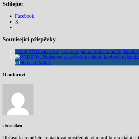
Sdílejte:
Facebook
X
Související příspěvky
Hnutí ANO začne krajskou kampaň na dračích lodích, Babiš př
od
Miroslav Mareš
O autorovi
obcasnikeu
Občasník.eu můžete kontaktovat prostřednictvím profilu v sociální síti