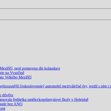
eziříčí, není postavena dle kolaudace
gie na Vysočině
atu Velkého Meziříčí
jluxusnější československý automobil meziválečné éry, jezdil s ním i 
 o důvěru
gnovala ředitelka uměleckoprůmyslové školy v Heleníně
 bude bez ANO
cent