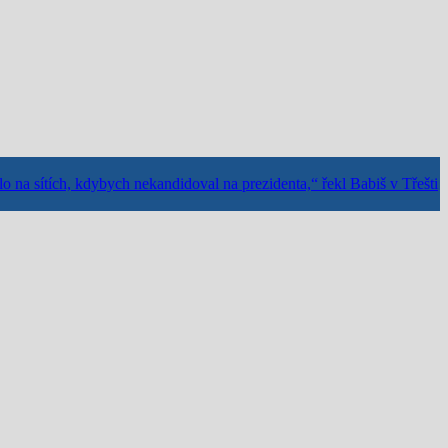
o na sítích, kdybych nekandidoval na prezidenta,“ řekl Babiš v Třešti