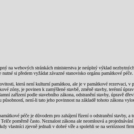
tupný na webových stránkách ministerstva je neúplný výklad nezbytných
 je nutné si předem vyžádat závazné stanovisko orgánu památkové péče. A
movitosti, která není kulturní památkou, ale je v památkové rezervaci
vé zóny, je povinen k zamýšlené stavbě, změně stavby, terénní úpravě
amní zařízení podle stavebního zákona, odstranění stavby, úpravě dřevi
působností, není-li tato jeho povinnost na základě tohoto zákona vylou
amátkové péče je důvodem pro zahájení řízení o odstranění stavby, a t
z Telče poměrně často. Neznalost zákona ale neomlouvá a projednávání n
 vlastníci zjevně jednali v dobré víře a spolehli se na serióznost firm