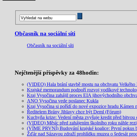
Občasník na sociální síti
Občasník na sociální síti
Nejčtenější příspěvky za 48hodin:
(VIDEO) Hala brání stavbě mostu na obchvatu Velkého M
Krajské memorandum podpoří rozvoj vodíkové technolo
Kraj Vysočina zahájil proces EIA jihovýchodního obchv
ANO Vysočina vede poslanec Kukla
Kraj Vysočina si pořídí do nové expozice hradu Kámen ne
Ředitelem Brány Jihlavy chce být Deml (Fórum)
Kuchyňa krize: Vedení města zvyšuje kredit před bitvou
(VIDEO) Měsíc před zahájením školního roku náhle rezi
(VÍME PRVNÍ) Budování krajské koalice: První pokus
Žďár nad Sázavou zdraží prohlídku muzea o šedesát pro