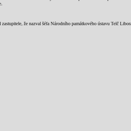
e.
al zastupitele, že nazval šéfa Národního památkového ústavu Telč Libo