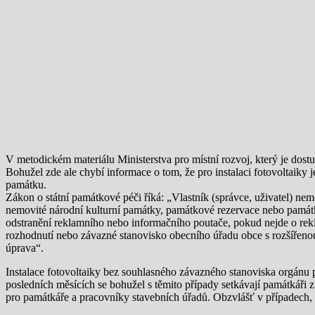
V metodickém materiálu Ministerstva pro místní rozvoj, který je dos
Bohužel zde ale chybí informace o tom, že pro instalaci fotovoltaiky
památku.
Zákon o státní památkové péči říká: „Vlastník (správce, uživatel) ne
nemovité národní kulturní památky, památkové rezervace nebo památko
odstranění reklamního nebo informačního poutače, pokud nejde o rekl
rozhodnutí nebo závazné stanovisko obecního úřadu obce s rozšířenou 
úprava“.
Instalace fotovoltaiky bez souhlasného závazného stanoviska orgánu p
posledních měsících se bohužel s těmito případy setkávají památkáři 
pro památkáře a pracovníky stavebních úřadů. Obzvlášť v případech, kdy