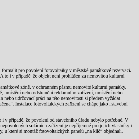
 formalit pro povolení fotovoltaiky v městské památkové rezervaci.
 to i v případě, že objekt není prohlášen za nemovitou kulturní
, v památkové zóně, v ochranném pásmu nemovité kulturní památky,
, umístění nebo odstranění reklamního zařízení, umístění nebo
n nebo udržovací práci na této nemovitosti si předem vyžádat
čena“. Instalace fotovoltaických zařízení se chápe jako „stavební
o i v případě, že povolení od stavebního úřadu nebylo potřebné. V
epovolených solárních zařízení je nepříjemné pro jejich vlastníky i
y, u které si montáž fotovoltaických panelů „na klíč“ objednali.