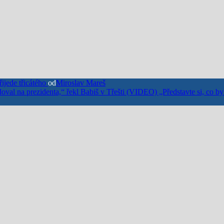
ijede třicátého
od
Miroslav Mareš
(VIDEO) „Představte si, co byl