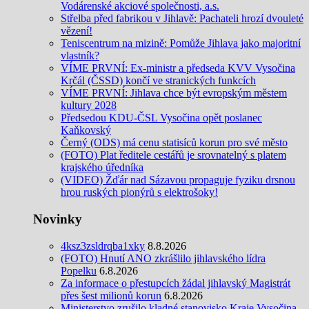
Vodárenské akciové společnosti, a.s.
Střelba před fabrikou v Jihlavě: Pachateli hrozí dvouleté
vězení!
Teniscentrum na mizině: Pomůže Jihlava jako majoritní
vlastník?
VÍME PRVNÍ: Ex-ministr a předseda KVV Vysočina
Krčál (ČSSD) končí ve stranických funkcích
VÍME PRVNÍ: Jihlava chce být evropským městem
kultury 2028
Předsedou KDU-ČSL Vysočina opět poslanec
Kaňkovský
Černý (ODS) má cenu statisíců korun pro své město
(FOTO) Plat ředitele cestářů je srovnatelný s platem
krajského úředníka
(VIDEO) Žďár nad Sázavou propaguje fyziku drsnou
hrou ruských pionýrů s elektrošoky!
Novinky
4ksz3zsldrqba1xky
8.8.2026
(FOTO) Hnutí ANO zkrášlilo jihlavského lídra
Popelku
6.8.2026
Za informace o přestupcích žádal jihlavský Magistrát
přes šest milionů korun
6.8.2026
Ministerstvo zrušilo kladné stanovisko Kraje Vysočina