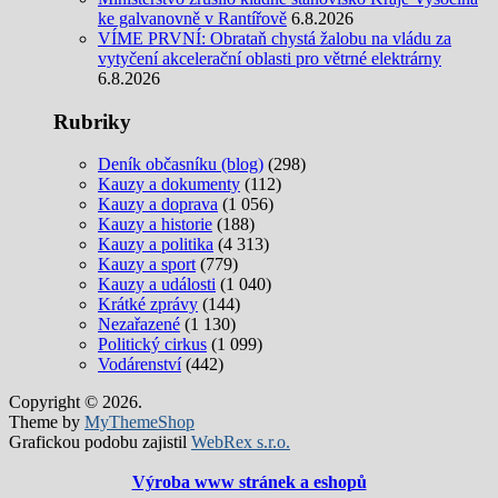
ke galvanovně v Rantířově
6.8.2026
VÍME PRVNÍ: Obrataň chystá žalobu na vládu za
vytyčení akcelerační oblasti pro větrné elektrárny
6.8.2026
Rubriky
Deník občasníku (blog)
(298)
Kauzy a dokumenty
(112)
Kauzy a doprava
(1 056)
Kauzy a historie
(188)
Kauzy a politika
(4 313)
Kauzy a sport
(779)
Kauzy a události
(1 040)
Krátké zprávy
(144)
Nezařazené
(1 130)
Politický cirkus
(1 099)
Vodárenství
(442)
Copyright © 2026.
Theme by
MyThemeShop
Grafickou podobu zajistil
WebRex s.r.o.
Výroba www stránek a eshopů