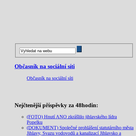
Občasník na sociální síti
Občasník na sociální síti
Nejčtenější příspěvky za 48hodin:
(FOTO) Hnutí ANO zkrášlilo jihlavského lídra
Popelku
(DOKUMENT) Společné prohlášení statutárního města
Jihlavy, Svazu vodovodů a kanalizací Jihlavsko a