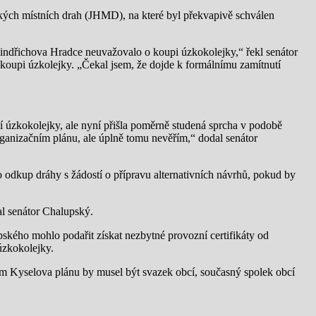
ckých místních drah (JHMD), na které byl překvapivě schválen
Jindřichova Hradce neuvažovalo o koupi úzkokolejky,“ řekl senátor
 koupi úzkolejky. „Čekal jsem, že dojde k formálnímu zamítnutí
í úzkokolejky, ale nyní přišla poměrně studená sprcha v podobě
organizačním plánu, ale úplně tomu nevěřím,“ dodal senátor
 odkup dráhy s žádostí o přípravu alternativních návrhů, pokud by
al senátor Chalupský.
ského mohlo podařit získat nezbytné provozní certifikáty od
úzkokolejky.
em Kyselova plánu by musel být svazek obcí, současný spolek obcí