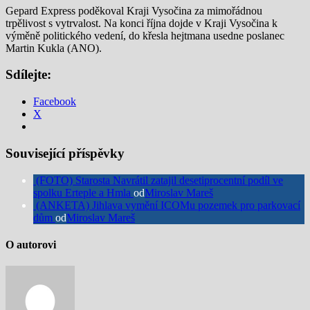
Gepard Express poděkoval Kraji Vysočina za mimořádnou
trpělivost s vytrvalost. Na konci října dojde v Kraji Vysočina k
výměně politického vedení, do křesla hejtmana usedne poslanec
Martin Kukla (ANO).
Sdílejte:
Facebook
X
Související příspěvky
(FOTO) Starosta Navrátil zatajil desetiprocentní podíl ve
spolku Erteple a Hmla
od
Miroslav Mareš
(ANKETA) Jihlava vymění ICOMu pozemek pro parkovací
dům
od
Miroslav Mareš
O autorovi