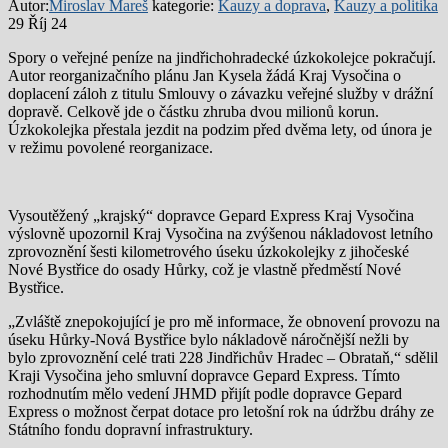
Autor:
Miroslav Mareš
kategorie:
Kauzy a doprava
,
Kauzy a politika
29 Říj 24
Spory o veřejné peníze na jindřichohradecké úzkokolejce pokračují.
Autor reorganizačního plánu Jan Kysela žádá Kraj Vysočina o
doplacení záloh z titulu Smlouvy o závazku veřejné služby v drážní
dopravě. Celkově jde o částku zhruba dvou milionů korun.
Úzkokolejka přestala jezdit na podzim před dvěma lety, od února je
v režimu povolené reorganizace.
Vysoutěžený „krajský“ dopravce Gepard Express Kraj Vysočina
výslovně upozornil Kraj Vysočina na zvýšenou nákladovost letního
zprovoznění šesti kilometrového úseku úzkokolejky z jihočeské
Nové Bystřice do osady Hůrky, což je vlastně předměstí Nové
Bystřice.
„Zvláště znepokojující je pro mě informace, že obnovení provozu na
úseku Hůrky-Nová Bystřice bylo nákladově náročnější nežli by
bylo zprovoznění celé trati 228 Jindřichův Hradec – Obrataň,“ sdělil
Kraji Vysočina jeho smluvní dopravce Gepard Express. Tímto
rozhodnutím mělo vedení JHMD přijít podle dopravce Gepard
Express o možnost čerpat dotace pro letošní rok na údržbu dráhy ze
Státního fondu dopravní infrastruktury.