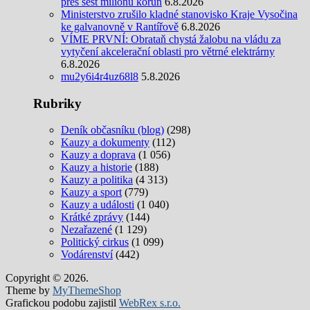
přes šest milionů korun
6.8.2026
Ministerstvo zrušilo kladné stanovisko Kraje Vysočina
ke galvanovně v Rantířově
6.8.2026
VÍME PRVNÍ: Obrataň chystá žalobu na vládu za
vytyčení akcelerační oblasti pro větrné elektrárny
6.8.2026
mu2y6i4r4uz68l8
5.8.2026
Rubriky
Deník občasníku (blog)
(298)
Kauzy a dokumenty
(112)
Kauzy a doprava
(1 056)
Kauzy a historie
(188)
Kauzy a politika
(4 313)
Kauzy a sport
(779)
Kauzy a události
(1 040)
Krátké zprávy
(144)
Nezařazené
(1 129)
Politický cirkus
(1 099)
Vodárenství
(442)
Copyright © 2026.
Theme by
MyThemeShop
Grafickou podobu zajistil
WebRex s.r.o.