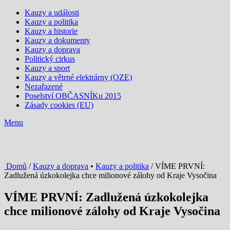
Kauzy a události
Kauzy a politika
Kauzy a historie
Kauzy a dokumenty
Kauzy a doprava
Politický cirkus
Kauzy a sport
Kauzy a větrné elektrárny (OZE)
Nezařazené
Poselství OBČASNÍKu 2015
Zásady cookies (EU)
Menu
Domů
/
Kauzy a doprava
•
Kauzy a politika
/ VÍME PRVNÍ:
Zadlužená úzkokolejka chce milionové zálohy od Kraje Vysočina
VÍME PRVNÍ: Zadlužená úzkokolejka
chce milionové zálohy od Kraje Vysočina