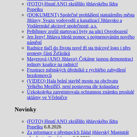
(FOTO) Hnutí ANO zkrášlilo jihlavského lídra
Popelku
(DOKUMENT) Společné prohlášení statutárního města
Jihlavy, Svazu vodovodů a kanalizací Jihlavsko a
Vodárenské akciové společnosti, a.s.
Pelhřimov zrušil startovací byty na ulici Osvobození
Jen ženy! Jihlava hledá pomoc s pojmenováním nového
náměstí
Radnice tlačí do života nové tři sta tisícové logo i přes
protesty části Žďáráků
Mayerová (ANO Jihlava): Čekáme jasnou demonstraci
jednoty koalice na radnici!
Frustrace městských úředníků z rychlého zabydlení
bezdomovců
(VIDEO) Hala brání stavbě mostu na obchvatu
Velkého Meziříčí, není postavena dle kolaudace
Úzkokolejka zaregistrovala ochrannou známku proslulé
sklárny ve Včelničce
Novinky
(FOTO) Hnutí ANO zkrášlilo jihlavského lídra
Popelku
6.8.2026
Za informace o přestupcích žádal jihlavský Magistrát