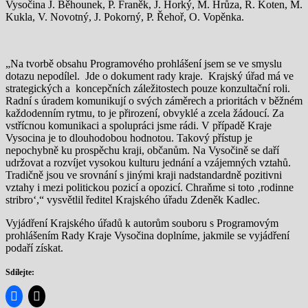
Vysočina J. Běhounek, P. Franěk, J. Horký, M. Hrůza, R. Koten, M.
Kukla, V. Novotný, J. Pokorný, P. Řehoř, O. Vopěnka.
„Na tvorbě obsahu Programového prohlášení jsem se ve smyslu
dotazu nepodílel. Jde o dokument rady kraje. Krajský úřad má ve
strategických a koncepčních záležitostech pouze konzultační roli.
Radní s úradem komunikují o svých záměrech a prioritách v běžném
každodenním rytmu, to je přirození, obvyklé a zcela žádoucí. Za
vstřícnou komunikaci a spolupráci jsme rádi. V případě Kraje
Vysocina je to dlouhodobou hodnotou. Takový přístup je
nepochybně ku prospěchu kraji, občanům. Na Vysočině se daří
udržovat a rozvíjet vysokou kulturu jednání a vzájemných vztahů.
Tradičně jsou ve srovnání s jinými kraji nadstandardně pozitivni
vztahy i mezi politickou pozicí a opozicí. Chraňme si toto ‚rodinne
stribro‘,“ vysvětlil ředitel Krajského úřadu Zdeněk Kadlec.
Vyjádření Krajského úřadů k autorům souboru s Programovým
prohlášením Rady Kraje Vysočina doplníme, jakmile se vyjádření
podaří získat.
Sdílejte: