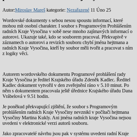
Autor:
Miroslav Mareš
kategorie:
Nezařazené
11 Úno 25
Wordovské dokumenty s sebou nesou spoustu informací, které
mohou mít osobní charakter. I soubor s Programovým Prohlášením
radních Kraje Vysočina v sobě nese mnoho zajímavých informací o
autorovi. Ukazuje také, kdo se souborem pracoval. Překvapivě v
záznamech o autorovi a revizích souboru chybí jména hejtmana a
radních Kraje Vysočina, kteří by soubor měli tvořit a pracovat s ním
z logiky věci.
Autorem wordovského dokumentu Programové prohlášení rady
Kraje Vysočina je ředitel Krajského úřadu Zdeněk Kadlec. Ředitel
Kadlec dokument vytvořil v den zveřejnění ráno v 5.10 minut. Po
něm s dokumentem pracovala ještě úřednice Krajského úřadu Dana
Vrábelová v 9.51 hodin.
Je poněkud překvapující zjištění, že soubor s Programovým
prohlášením radních Kraje Vysočiny nevznikl v počítači hejtmana
Vysočiny Martina Kukly. Ani jména radních kraje Vysočina nejsou
uvedeni v elektronické verzi autorů souboru.
Jako zpracovatelé návrhu jsou pak v systému uvedeni radní Kraje