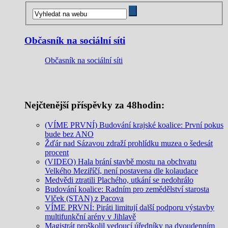
Občasník na sociální síti
Občasník na sociální síti
Nejčtenější příspěvky za 48hodin:
(VÍME PRVNÍ) Budování krajské koalice: První pokus
bude bez ANO
Žďár nad Sázavou zdraží prohlídku muzea o šedesát
procent
(VIDEO) Hala brání stavbě mostu na obchvatu
Velkého Meziříčí, není postavena dle kolaudace
Medvědi ztratili Plachého, utkání se nedohrálo
Budování koalice: Radním pro zemědělství starosta
Vlček (STAN) z Pacova
VÍME PRVNÍ: Piráti limitují další podporu výstavby
multifunkční arény v Jihlavě
Magistrát proškolil vedoucí úředníky na dvoudenním