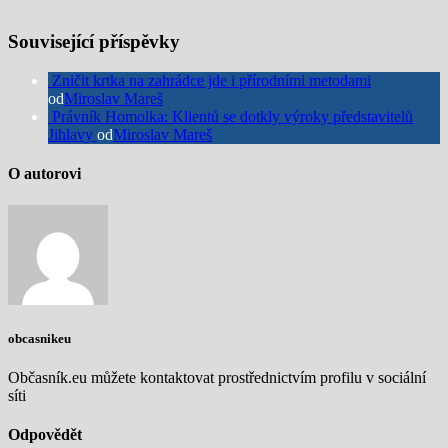
Související příspěvky
Zničit krtka na zahrádce jde i přírodními metodami
od
Miroslav Mareš
Právník Homolka: Klientů se dotkly výroky představitelů
Jihlavy
od
Miroslav Mareš
O autorovi
obcasnikeu
Občasník.eu můžete kontaktovat prostřednictvím profilu v sociální
síti
Odpovědět