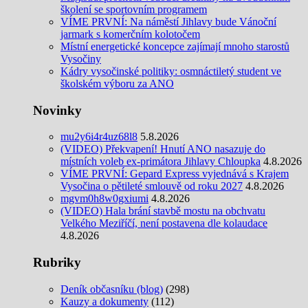
školení se sportovním programem
VÍME PRVNÍ: Na náměstí Jihlavy bude Vánoční
jarmark s komerčním kolotočem
Místní energetické koncepce zajímají mnoho starostů
Vysočiny
Kádry vysočinské politiky: osmnáctiletý student ve
školském výboru za ANO
Novinky
mu2y6i4r4uz68l8
5.8.2026
(VIDEO) Překvapení! Hnutí ANO nasazuje do
místních voleb ex-primátora Jihlavy Chloupka
4.8.2026
VÍME PRVNÍ: Gepard Express vyjednává s Krajem
Vysočina o pětileté smlouvě od roku 2027
4.8.2026
mgvm0h8w0gxiumi
4.8.2026
(VIDEO) Hala brání stavbě mostu na obchvatu
Velkého Meziříčí, není postavena dle kolaudace
4.8.2026
Rubriky
Deník občasníku (blog)
(298)
Kauzy a dokumenty
(112)