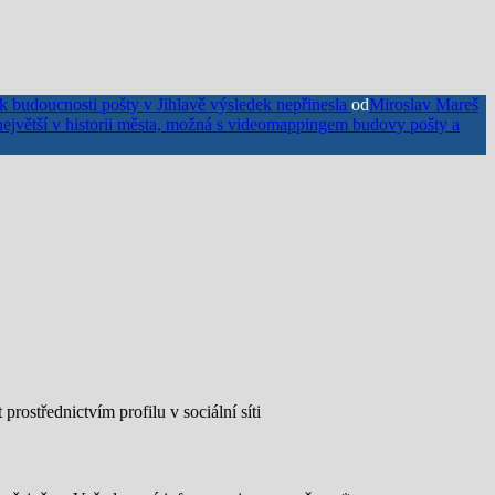
udoucnosti pošty v Jihlavě výsledek nepřinesla
od
Miroslav Mareš
ejvětší v historii města, možná s videomappingem budovy pošty a
rostřednictvím profilu v sociální síti