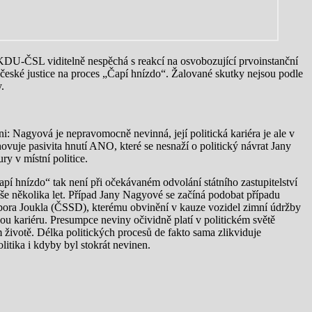
U-ČSL viditelně nespěchá s reakcí na osvobozující prvoinstanční
 české justice na proces „Čapí hnízdo“. Žalované skutky nejsou podle
.
ni: Nagyová je nepravomocně nevinná, její politická kariéra je ale v
je pasivita hnutí ANO, které se nesnaží o politický návrat Jany
ry v místní politice.
í hnízdo“ tak není při očekávaném odvolání státního zastupitelství
íše několika let. Případ Jany Nagyové se začíná podobat případu
ora Joukla (ČSSD), kterému obvinění v kauze vozidel zimní údržby
kou kariéru. Presumpce neviny očividně platí v politickém světě
 životě. Délka politických procesů de fakto sama zlikviduje
litika i kdyby byl stokrát nevinen.