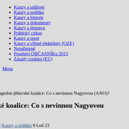
Kauzy a události
Kauzy a politika
Kauzy a historie
Kauzy a dokumenty
Kauzy a doprava
Politický cirkus
Kauzy a sport
Kauzy a větrné elektrárny (OZE)
Nezařazené
Poselství OBČASNÍKu 2015
Zásady cookies (EU)
Menu
gedon jihlavské koalice: Co s nevinnou Nagyovou (ANO)?
é koalice: Co s nevinnou Nagyovou
:
Kauzy a politika
9 Led 23