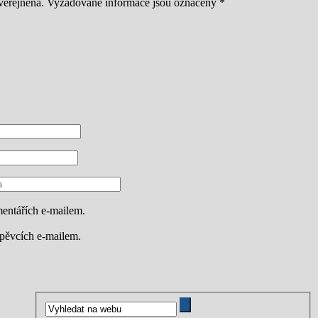
veřejněna.
Vyžadované informace jsou označeny
*
entářích e-mailem.
spěvcích e-mailem.