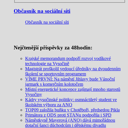
Občasník na sociální síti
Občasník na sociální síti
Nejčtenější příspěvky za 48hodin:
Krajské memorandum podpoří rozvoj vodíkové
technologie na Vysočině
Magistrát proškolil vedoucí úředníky na dvoudenním
školení se sportovním programem
VÍME PRVNÍ: Na náměstí Jihlavy bude Vánoční
jarmark s komerčním kolotočem
Místní energetické koncepce zajímají mnoho starostů
Vysočiny
Kádry vysočinské politiky: osmnáctiletý student ve
školském výboru za ANO
TOP09 založila buňku v Chotěboři, předsedou Pikla
Primátora z ODS proti STANu podpořila i SPD
Náměstkyně Mayerová (ANO) dává mimořádnou
dotační šanci důchodcům i dětskému divadlu