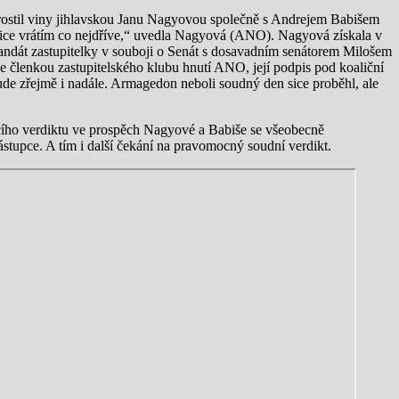
ostil viny jihlavskou Janu Nagyovou společně s Andrejem Babišem
ice vrátím co nejdříve,“ uvedla Nagyová (ANO). Nagyová získala v
ndát zastupitelky v souboji o Senát s dosavadním senátorem Milošem
je členkou zastupitelského klubu hnutí ANO, její podpis pod koaliční
de zřejmě i nadále. Armagedon neboli soudný den sice proběhl, ale
ho verdiktu ve prospěch Nagyové a Babiše se všeobecně
ástupce. A tím i další čekání na pravomocný soudní verdikt.