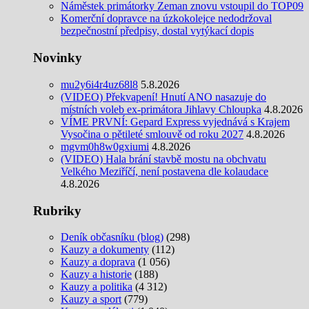
Náměstek primátorky Zeman znovu vstoupil do TOP09
Komerční dopravce na úzkokolejce nedodržoval
bezpečnostní předpisy, dostal vytýkací dopis
Novinky
mu2y6i4r4uz68l8
5.8.2026
(VIDEO) Překvapení! Hnutí ANO nasazuje do
místních voleb ex-primátora Jihlavy Chloupka
4.8.2026
VÍME PRVNÍ: Gepard Express vyjednává s Krajem
Vysočina o pětileté smlouvě od roku 2027
4.8.2026
mgvm0h8w0gxiumi
4.8.2026
(VIDEO) Hala brání stavbě mostu na obchvatu
Velkého Meziříčí, není postavena dle kolaudace
4.8.2026
Rubriky
Deník občasníku (blog)
(298)
Kauzy a dokumenty
(112)
Kauzy a doprava
(1 056)
Kauzy a historie
(188)
Kauzy a politika
(4 312)
Kauzy a sport
(779)