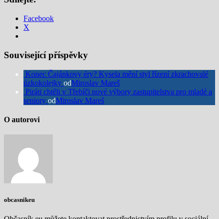
Facebook
X
Související příspěvky
Konec Čajánkovy éry? Kysela mění styl řízení zkrachovalé
úzkokolejky
od
Miroslav Mareš
Piráti chtěli v Třebíči nové výbory zastupitelstva pro mladé a
seniory
od
Miroslav Mareš
O autorovi
obcasnikeu
Občasník.eu můžete kontaktovat prostřednictvím profilu v sociální