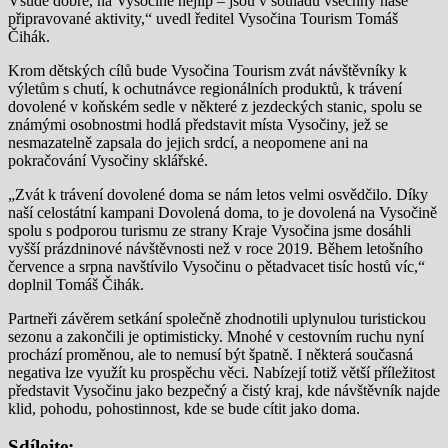
Všude dobře, na Vysočině nejlíp – jsou v souladu všechny naše
připravované aktivity,“ uvedl ředitel Vysočina Tourism Tomáš
Čihák.
Krom dětských cílů bude Vysočina Tourism zvát návštěvníky k
výletům s chutí, k ochutnávce regionálních produktů, k trávení
dovolené v koňském sedle v některé z jezdeckých stanic, spolu se
známými osobnostmi hodlá představit místa Vysočiny, jež se
nesmazatelně zapsala do jejich srdcí, a neopomene ani na
pokračování Vysočiny sklářské.
„Zvát k trávení dovolené doma se nám letos velmi osvědčilo. Díky
naší celostátní kampani Dovolená doma, to je dovolená na Vysočině
spolu s podporou turismu ze strany Kraje Vysočina jsme dosáhli
vyšší prázdninové návštěvnosti než v roce 2019. Během letošního
července a srpna navštívilo Vysočinu o pětadvacet tisíc hostů víc,“
doplnil Tomáš Čihák.
Partneři závěrem setkání společně zhodnotili uplynulou turistickou
sezonu a zakončili je optimisticky. Mnohé v cestovním ruchu nyní
prochází proměnou, ale to nemusí být špatně. I některá současná
negativa lze využít ku prospěchu věci. Nabízejí totiž větší příležitost
představit Vysočinu jako bezpečný a čistý kraj, kde návštěvník najde
klid, pohodu, pohostinnost, kde se bude cítit jako doma.
Sdílejte: