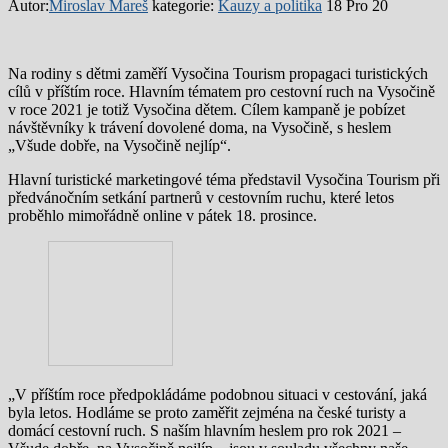
Autor:
Miroslav Mareš
kategorie:
Kauzy a politika
18 Pro 20
Na rodiny s dětmi zaměří Vysočina Tourism propagaci turistických
cílů v příštím roce. Hlavním tématem pro cestovní ruch na Vysočině
v roce 2021 je totiž Vysočina dětem. Cílem kampaně je pobízet
návštěvníky k trávení dovolené doma, na Vysočině, s heslem
„Všude dobře, na Vysočině nejlíp“.
Hlavní turistické marketingové téma představil Vysočina Tourism při
předvánočním setkání partnerů v cestovním ruchu, které letos
proběhlo mimořádně online v pátek 18. prosince.
„V příštím roce předpokládáme podobnou situaci v cestování, jaká
byla letos. Hodláme se proto zaměřit zejména na české turisty a
domácí cestovní ruch. S naším hlavním heslem pro rok 2021 –