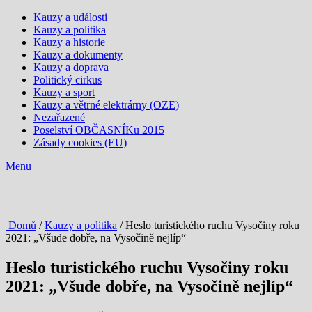
Kauzy a události
Kauzy a politika
Kauzy a historie
Kauzy a dokumenty
Kauzy a doprava
Politický cirkus
Kauzy a sport
Kauzy a větrné elektrárny (OZE)
Nezařazené
Poselství OBČASNÍKu 2015
Zásady cookies (EU)
Menu
Domů
/
Kauzy a politika
/ Heslo turistického ruchu Vysočiny roku
2021: „Všude dobře, na Vysočině nejlíp“
Heslo turistického ruchu Vysočiny roku
2021: „Všude dobře, na Vysočině nejlíp“