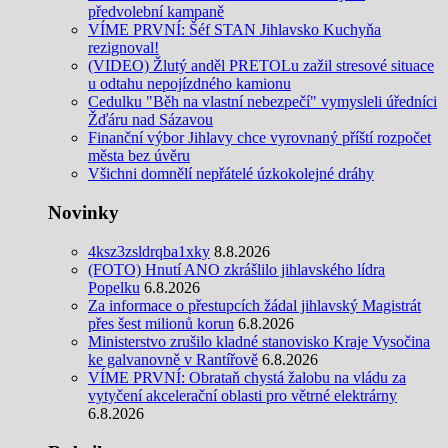
předvolební kampaně
VÍME PRVNÍ: Šéf STAN Jihlavsko Kuchyňa
rezignoval!
(VIDEO) Žlutý anděl PRETOLu zažil stresové situace
u odtahu nepojízdného kamionu
Cedulku "Běh na vlastní nebezpečí" vymysleli úředníci
Žďáru nad Sázavou
Finanční výbor Jihlavy chce vyrovnaný příští rozpočet
města bez úvěru
Všichni domnělí nepřátelé úzkokolejné dráhy
Novinky
4ksz3zsldrqba1xky
8.8.2026
(FOTO) Hnutí ANO zkrášlilo jihlavského lídra
Popelku
6.8.2026
Za informace o přestupcích žádal jihlavský Magistrát
přes šest milionů korun
6.8.2026
Ministerstvo zrušilo kladné stanovisko Kraje Vysočina
ke galvanovně v Rantířově
6.8.2026
VÍME PRVNÍ: Obrataň chystá žalobu na vládu za
vytyčení akcelerační oblasti pro větrné elektrárny
6.8.2026