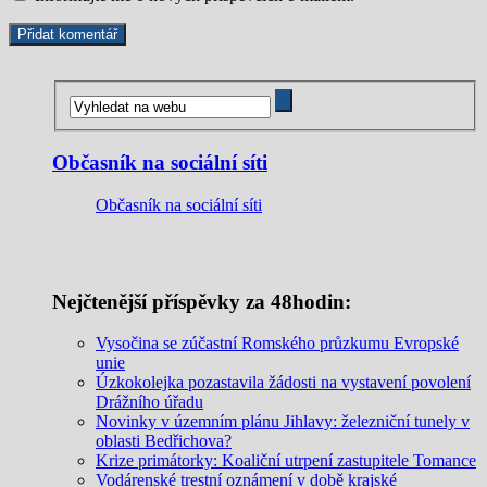
Občasník na sociální síti
Občasník na sociální síti
Nejčtenější příspěvky za 48hodin:
Vysočina se zúčastní Romského průzkumu Evropské
unie
Úzkokolejka pozastavila žádosti na vystavení povolení
Drážního úřadu
Novinky v územním plánu Jihlavy: železniční tunely v
oblasti Bedřichova?
Krize primátorky: Koaliční utrpení zastupitele Tomance
Vodárenské trestní oznámení v době krajské