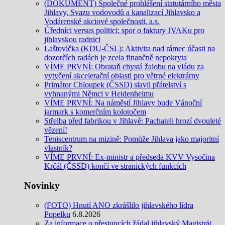
(DOKUMENT) Společné prohlášení statutárního města
Jihlavy, Svazu vodovodů a kanalizací Jihlavsko a
Vodárenské akciové společnosti, a.s.
Úředníci versus politici: spor o faktury JVAKu pro
jihlavskou radnici
Laštovička (KDU-ČSL): Aktivita nad rámec účasti na
dozorčích radách je zcela finančně nepokryta
VÍME PRVNÍ: Obrataň chystá žalobu na vládu za
vytyčení akcelerační oblasti pro větrné elektrárny
Primátor Chloupek (ČSSD) slavil přátelství s
vyhnanými Němci v Heidenheimu
VÍME PRVNÍ: Na náměstí Jihlavy bude Vánoční
jarmark s komerčním kolotočem
Střelba před fabrikou v Jihlavě: Pachateli hrozí dvouleté
vězení!
Teniscentrum na mizině: Pomůže Jihlava jako majoritní
vlastník?
VÍME PRVNÍ: Ex-ministr a předseda KVV Vysočina
Krčál (ČSSD) končí ve stranických funkcích
Novinky
(FOTO) Hnutí ANO zkrášlilo jihlavského lídra
Popelku
6.8.2026
Za informace o přestupcích žádal jihlavský Magistrát