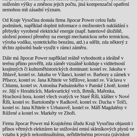
snížením výšky a změnou jejich počtu, jiná kompenzační opatření
nemohou mít zásadní význam.
Od Kraje Vysočina dostala firma Jipocar Power celou řadu
podmínek, například doplnit informace o možnostech nakládání s
přebytky vyrobené elektrické energie (např. bateriové úložiště,
uložení pomocí přeměny na energii mechanickou nebo termickou,
výroba vodíku, syntetického benzínu, atd.) a sdělit, zda některý z
těchto způsobů bude využit v rámci záměru.
Dále má Jipocar Power například reálně vyhodnotit a ideálně v
terénu přímo prověřit, zda záměr vizuálně koliduje s viditelností
krajinných či kulturněhistorických dominant: kostel sv. Jakuba v
Jihlavě, kostel sv. Jakuba ve Vílanci, kostel sv. Barbory a zámek v
Přísece, kostel sv. Jana Křtitele ve Střížove, kostel sv. Václava v
Chlumu, kostel sv. Antonína Paduánského v Panské Lhotě, kostel
sv. Jiljí v Heralticích, Markvartický vrch, Brtník, Mařenka,
Hrachová hora, kostel všech svatých ve Staré Říši, klášter v Nové
Říši, kostel sv. Bartoloměje v Radkově, kostel sv. Ducha v Telči,
kostel sv. Jana Křtitele v Urbanově, kostel sv. Máří Magdalény v
Růžené a kostel sv. Markéty ve Zhoři.
Firma Jipocar Power má Krajskému úřadu Kraji Vysočina objasnit i
přínos větrných elektráren ke snižování emisí skleníkových plynů ve
vztahu k jejich nekontinuálnímu, neřiditelnému provozu (závislost