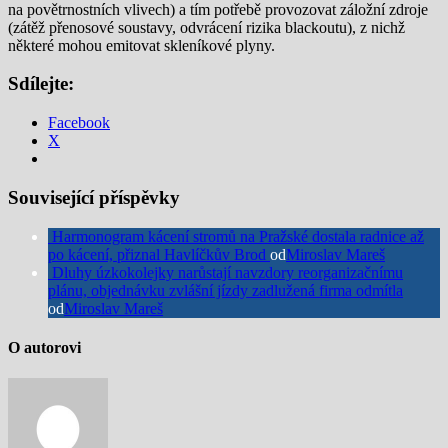
na povětrnostních vlivech) a tím potřebě provozovat záložní zdroje
(zátěž přenosové soustavy, odvrácení rizika blackoutu), z nichž
některé mohou emitovat skleníkové plyny.
Sdílejte:
Facebook
X
Související příspěvky
Harmonogram kácení stromů na Pražské dostala radnice až
po kácení, přiznal Havlíčkův Brod
od
Miroslav Mareš
Dluhy úzkokolejky narůstají navzdory reorganizačnímu
plánu, objednávku zvlášní jízdy zadlužená firma odmítla
od
Miroslav Mareš
O autorovi