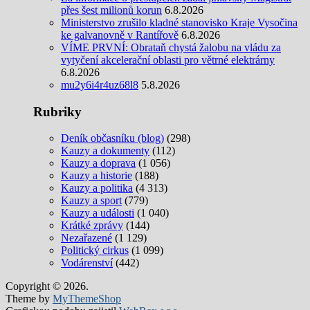
přes šest milionů korun
6.8.2026
Ministerstvo zrušilo kladné stanovisko Kraje Vysočina
ke galvanovně v Rantířově
6.8.2026
VÍME PRVNÍ: Obrataň chystá žalobu na vládu za
vytyčení akcelerační oblasti pro větrné elektrárny
6.8.2026
mu2y6i4r4uz68l8
5.8.2026
Rubriky
Deník občasníku (blog)
(298)
Kauzy a dokumenty
(112)
Kauzy a doprava
(1 056)
Kauzy a historie
(188)
Kauzy a politika
(4 313)
Kauzy a sport
(779)
Kauzy a události
(1 040)
Krátké zprávy
(144)
Nezařazené
(1 129)
Politický cirkus
(1 099)
Vodárenství
(442)
Copyright © 2026.
Theme by
MyThemeShop