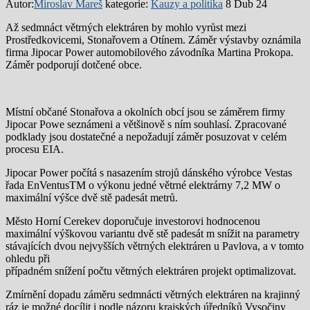
Autor:
Miroslav Mareš
kategorie:
Kauzy a politika
8 Dub 24
Až sedmnáct větrných elektráren by mohlo vyrůst mezi
Prostředkovicemi, Stonařovem a Otínem. Záměr výstavby oznámila
firma Jipocar Power automobilového závodníka Martina Prokopa.
Záměr podporují dotčené obce.
Místní občané Stonařova a okolních obcí jsou se záměrem firmy
Jipocar Powe seznámeni a většinově s ním souhlasí. Zpracované
podklady jsou dostatečné a nepožadují záměr posuzovat v celém
procesu EIA.
Jipocar Power počítá s nasazením strojů dánského výrobce Vestas
řada EnVentusTM o výkonu jedné větrné elektrárny 7,2 MW o
maximální výšce dvě stě padesát metrů.
Město Horní Cerekev doporučuje investorovi hodnocenou
maximální výškovou variantu dvě stě padesát m snížit na parametry
stávajících dvou nejvyšších větrných elektráren u Pavlova, a v tomto
ohledu při
případném snížení počtu větrných elektráren projekt optimalizovat.
Zmírnění dopadu záměru sedmnácti větrných elektráren na krajinný
ráz je možné docílit i podle názoru krajských úředníků Vysočiny