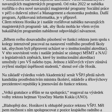
navazujících magisterských programů. Od roku 2022 se nabídka
rozšířila o dva nové navazující magisterské programy Sociální práce
v péči o duševní zdraví a Management a ekonomika podniku. Další
program, Aplikovaná informatika, je v přípravě.
Cílem rektora Horáka je i nadále rozšiřovat nabídku navazujících
magisterských programů· tak, aby škola mohla ke všem svým
bakalářským programům nabídnout odpovídající návaznost.
„Během svého dosavadního působení ve funkci rektora jsem spolu s
kolegy intenzivně pracoval na nastavení vnitřního prostředí školy
tak, abychom byli připraveni ucházet se o institucionální akreditaci.
V této souvislosti vedu i nadále jednání se zástupci MŠMT a NAÚ
o legislativních změnách, které by institucionální akreditaci
umožnily i pro VŠ našeho typu. Jednou z klíčových výzev zůstává
zvýšení studijní úspěšnosti studentů,“ shrnul své cíle Horák.
Na základě výsledku voleb Akademický senát VŠPJ předá návrh
kandidáta prostřednictvím ministra školství, mládeže a tělovýchovy
prezidentovi republiky k jmenování do funkce rektora.
„Velká gratulace a těším se na spolupráci,“ reagoval na výsledek
volby rektora hejtman Vysočiny Martin Kukla (ANO).
„Blahopřeji doc. Horákovi k obhajobě pozice rektora VŠPJ. Měl
jsem možnost s ním spolupracovat z pozice krajského radního a