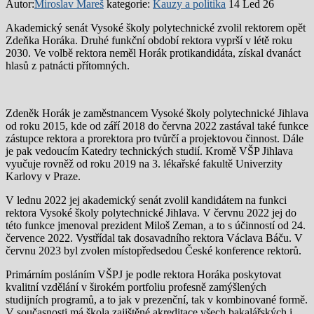
Autor:
Miroslav Mareš
kategorie:
Kauzy a politika
14 Led 26
Akademický senát Vysoké školy polytechnické zvolil rektorem opět
Zdeňka Horáka. Druhé funkční období rektora vyprší v létě roku
2030. Ve volbě rektora neměl Horák protikandidáta, získal dvanáct
hlasů z patnácti přítomných.
Zdeněk Horák je zaměstnancem Vysoké školy polytechnické Jihlava
od roku 2015, kde od září 2018 do června 2022 zastával také funkce
zástupce rektora a prorektora pro tvůrčí a projektovou činnost. Dále
je pak vedoucím Katedry technických studií. Kromě VŠP Jihlava
vyučuje rovněž od roku 2019 na 3. lékařské fakultě Univerzity
Karlovy v Praze.
V lednu 2022 jej akademický senát zvolil kandidátem na funkci
rektora Vysoké školy polytechnické Jihlava. V červnu 2022 jej do
této funkce jmenoval prezident Miloš Zeman, a to s účinností od 24.
července 2022. Vystřídal tak dosavadního rektora Václava Báču. V
červnu 2023 byl zvolen místopředsedou České konference rektorů.
Primárním posláním VŠPJ je podle rektora Horáka poskytovat
kvalitní vzdělání v širokém portfoliu profesně zamýšlených
studijních programů, a to jak v prezenční, tak v kombinované formě.
V současnosti má škola zajištěné akreditace všech bakalářských i