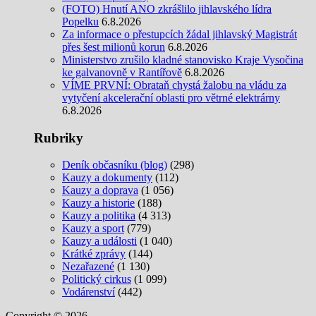
(FOTO) Hnutí ANO zkrášlilo jihlavského lídra
Popelku
6.8.2026
Za informace o přestupcích žádal jihlavský Magistrát
přes šest milionů korun
6.8.2026
Ministerstvo zrušilo kladné stanovisko Kraje Vysočina
ke galvanovně v Rantířově
6.8.2026
VÍME PRVNÍ: Obrataň chystá žalobu na vládu za
vytyčení akcelerační oblasti pro větrné elektrárny
6.8.2026
Rubriky
Deník občasníku (blog)
(298)
Kauzy a dokumenty
(112)
Kauzy a doprava
(1 056)
Kauzy a historie
(188)
Kauzy a politika
(4 313)
Kauzy a sport
(779)
Kauzy a události
(1 040)
Krátké zprávy
(144)
Nezařazené
(1 130)
Politický cirkus
(1 099)
Vodárenství
(442)
Copyright © 2026.