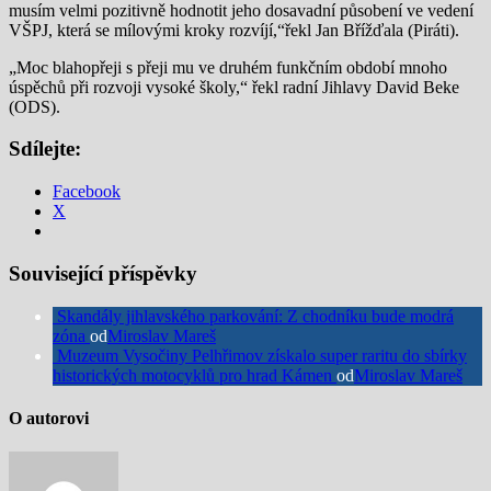
musím velmi pozitivně hodnotit jeho dosavadní působení ve vedení
VŠPJ, která se mílovými kroky rozvíjí,“řekl Jan Břížďala (Piráti).
„Moc blahopřeji s přeji mu ve druhém funkčním období mnoho
úspěchů při rozvoji vysoké školy,“ řekl radní Jihlavy David Beke
(ODS).
Sdílejte:
Facebook
X
Související příspěvky
Skandály jihlavského parkování: Z chodníku bude modrá
zóna
od
Miroslav Mareš
Muzeum Vysočiny Pelhřimov získalo super raritu do sbírky
historických motocyklů pro hrad Kámen
od
Miroslav Mareš
O autorovi