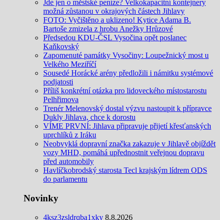
Jde jen o městské peníze? Velkokapacitní kontejnery
možná zůstanou v okrajových částech Jihlavy
FOTO: Vyčištěno a uklizeno! Kytice Adama B.
Bartoše zmizela z hrobu Anežky Hrůzové
Předsedou KDU-ČSL Vysočina opět poslanec
Kaňkovský
Zapomenuté památky Vysočiny: Loupežnický most u
Velkého Meziříčí
Sousedé Horácké arény předložili i námitku systémové
podjatosti
Příliš konkrétní otázka pro lidoveckého místostarostu
Pelhřimova
Trenér Melenovský dostal výzvu nastoupit k přípravce
Dukly Jihlava, chce k dorostu
VÍME PRVNÍ: Jihlava připravuje přijetí křesťanských
uprchlíků z Iráku
Neobvyklá dopravní značka zakazuje v Jihlavě objíždět
vozy MHD, pomáhá upřednostnit veřejnou dopravu
před automobily
Havlíčkobrodský starosta Tecl krajským lídrem ODS
do parlamentu
Novinky
4ksz3zsldrqba1xky
8.8.2026