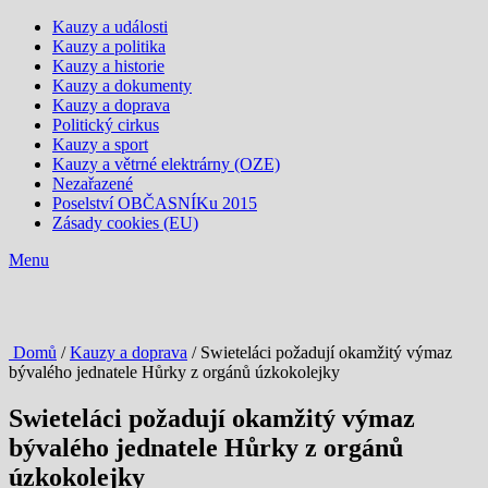
Kauzy a události
Kauzy a politika
Kauzy a historie
Kauzy a dokumenty
Kauzy a doprava
Politický cirkus
Kauzy a sport
Kauzy a větrné elektrárny (OZE)
Nezařazené
Poselství OBČASNÍKu 2015
Zásady cookies (EU)
Menu
Domů
/
Kauzy a doprava
/ Swieteláci požadují okamžitý výmaz
bývalého jednatele Hůrky z orgánů úzkokolejky
Swieteláci požadují okamžitý výmaz
bývalého jednatele Hůrky z orgánů
úzkokolejky