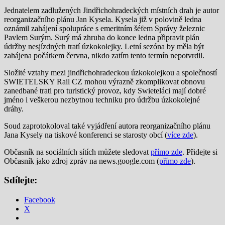
Jednatelem zadlužených Jindřichohradeckých místních drah je autor
reorganizačního plánu Jan Kysela. Kysela již v polovině ledna
oznámil zahájení spolupráce s emeritním šéfem Správy železnic
Pavlem Surým. Surý má zhruba do konce ledna připravit plán
údržby nesjízdných tratí úzkokolejky. Letní sezóna by měla být
zahájena počátkem června, nikdo zatím tento termín nepotvrdil.
Složité vztahy mezi jindřichohradeckou úzkokolejkou a společností
SWIETELSKY Rail CZ mohou výrazně zkomplikovat obnovu
zanedbané trati pro turistický provoz, kdy Swieteláci mají dobré
jméno i veškerou nezbytnou techniku pro údržbu úzkokolejné
dráhy.
Soud zaprotokoloval také vyjádření autora reorganizačního plánu
Jana Kysely na tiskové konferenci se starosty obcí (
více zde
).
Občasník na sociálních sítích můžete sledovat
přímo zde
. Přidejte si
Občasník jako zdroj zpráv na news.google.com (
přímo zde
).
Sdílejte:
Facebook
X