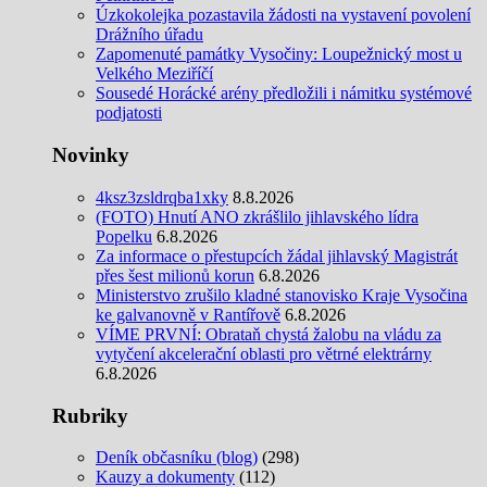
Úzkokolejka pozastavila žádosti na vystavení povolení
Drážního úřadu
Zapomenuté památky Vysočiny: Loupežnický most u
Velkého Meziříčí
Sousedé Horácké arény předložili i námitku systémové
podjatosti
Novinky
4ksz3zsldrqba1xky
8.8.2026
(FOTO) Hnutí ANO zkrášlilo jihlavského lídra
Popelku
6.8.2026
Za informace o přestupcích žádal jihlavský Magistrát
přes šest milionů korun
6.8.2026
Ministerstvo zrušilo kladné stanovisko Kraje Vysočina
ke galvanovně v Rantířově
6.8.2026
VÍME PRVNÍ: Obrataň chystá žalobu na vládu za
vytyčení akcelerační oblasti pro větrné elektrárny
6.8.2026
Rubriky
Deník občasníku (blog)
(298)
Kauzy a dokumenty
(112)