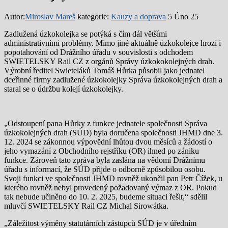
Autor:
Miroslav Mareš
kategorie:
Kauzy a doprava
5 Úno 25
Zadlužená úzkokolejka se potýká s čím dál většími
administrativními problémy. Mimo jiné aktuálně úzkokolejce hrozí i
popotahování od Drážního úřadu v souvislosti s odchodem
SWIETELSKY Rail CZ z orgánů Správy úzkokokolejných drah.
Výrobní ředitel Swieteláků Tomáš Hůrka působil jako jednatel
dceřinné firmy zadlužené úzkokolejky Správa úzkokolejných drah a
staral se o údržbu kolejí úzkokolejky.
„Odstoupení pana Hůrky z funkce jednatele společnosti Správa
úzkokolejných drah (SÚD) byla doručena společnosti JHMD dne 3.
12. 2024 se zákonnou výpovědní lhůtou dvou měsíců a žádostí o
jeho vymazání z Obchodního rejstříku (OR) ihned po zániku
funkce. Zároveň tato zpráva byla zaslána na vědomí Drážnímu
úřadu s informací, že SÚD přijde o odborně způsobilou osobu.
Svoji funkci ve společnosti JHMD rovněž ukončil pan Petr Čížek, u
kterého rovněž nebyl provedený požadovaný výmaz z OR. Pokud
tak nebude učiněno do 10. 2. 2025, budeme situaci řešit,“ sdělil
mluvčí SWIETELSKY Rail CZ Michal Sirowátka.
„Záležitost výměny statutárních zástupců SÚD je v úředním