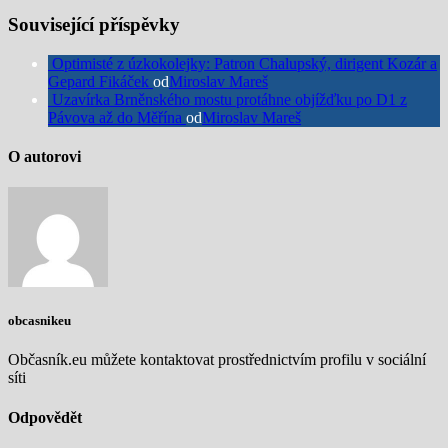
Související příspěvky
Optimisté z úzkokolejky: Patron Chalupský, dirigent Kozár a
Gepard Fikáček
od
Miroslav Mareš
Uzavírka Brněnského mostu protáhne objížďku po D1 z
Pávova až do Měřína
od
Miroslav Mareš
O autorovi
obcasnikeu
Občasník.eu můžete kontaktovat prostřednictvím profilu v sociální
síti
Odpovědět