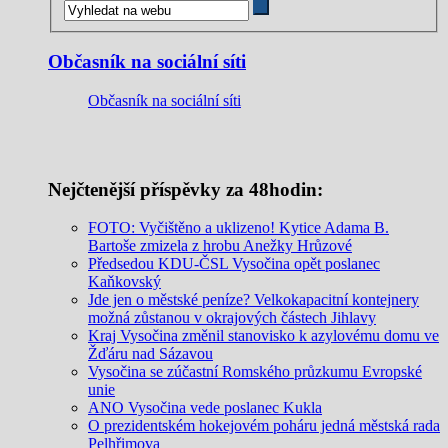
Občasník na sociální síti
Občasník na sociální síti
Nejčtenější příspěvky za 48hodin:
FOTO: Vyčištěno a uklizeno! Kytice Adama B.
Bartoše zmizela z hrobu Anežky Hrůzové
Předsedou KDU-ČSL Vysočina opět poslanec
Kaňkovský
Jde jen o městské peníze? Velkokapacitní kontejnery
možná zůstanou v okrajových částech Jihlavy
Kraj Vysočina změnil stanovisko k azylovému domu ve
Žďáru nad Sázavou
Vysočina se zúčastní Romského průzkumu Evropské
unie
ANO Vysočina vede poslanec Kukla
O prezidentském hokejovém poháru jedná městská rada
Pelhřimova