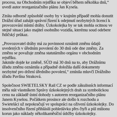
procesu, na Obchodním rejstříku se objeví během několika dnů,“
uvedl autor reorganizačního plánu Jan Kysela.
Ztráta odborně způsobilé osoby by v krajním případě mohla donutit
Drážní úřad zahájit správní řízení k odejmutí nezbytných licencí k
provozování místní dráhy. Úzkokolejka by se tak mohla ocitnou ve
stejné situaci jako majitel osobního vozidla, kterému soud odebere
řidičský průkaz.
„Provozovatel dráhy má za povinnost oznámit změnu údajů
uvedených v úředním povolení do 30 dnů ode dne změny. Za
změnu se považuje změna statutárního orgánu v obchodním
rejstříku.
Jakmile dojde ke změně, SÚD má 30 dnů na to, aby Drážnímu
úřadu změnu oznámila a případně doložila další dokumenty
nezbytné pro držení úředního povolení,“ zmínila mluvčí Drážního
úřadu Pavlína Straková.
Společnost SWIETELSKY Rail CZ se podle zákulisních informací
měla stát vlastníkem Správy úzkokolejných drah za symbolickou
cenu na základě ústní dohody s autorem reorganizačního plánu
Janem Kyselou. Počátkem prosince ale došlo k rozchodu a
Swieteláci už nepokračují ve spolupráci na oživení úzkokolejky. Do
insolvenčního řízení přihlásili pohledávku přes čtyři a půl milionu
korun jako náklady několikaměsíční údržby úzkokolejky.