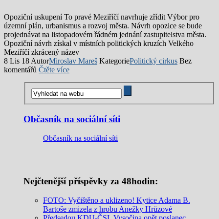
Opoziční uskupení To pravé Meziříčí navrhuje zřídit Výbor pro
územní plán, urbanismus a rozvoj města. Návrh opozice se bude
projednávat na listopadovém řádném jednání zastupitelstva města.
Opoziční návrh získal v místních politických kruzích Velkého
Meziříčí zkrácený název
8 Lis 18
Autor
Miroslav Mareš
Kategorie
Politický cirkus
Bez
komentářů
Čtěte více
Občasník na sociální síti
Občasník na sociální síti
Nejčtenější příspěvky za 48hodin:
FOTO: Vyčištěno a uklizeno! Kytice Adama B.
Bartoše zmizela z hrobu Anežky Hrůzové
Předsedou KDU-ČSL Vysočina opět poslanec