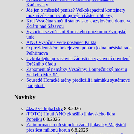
Kaňkovský
Jde jen o městské peníze? Velkokapacitní kontejnery
možná zůstanou v okrajových částech Jihlavy
Kraj Vysočina změnil stanovisko k azylovému domu ve
Žďáru nad Sázavou
Vysočina se zúčastní Romského průzkumu Evropské
unie
ANO Vysočina vede poslanec Kukla
O prezidentském hokejovém poháru jedná městská rada
Pelhřimova
Úzkokolejka pozastavila žádosti na vystavení povolení
Drážního úřadu
Zapomenuté památky Vysočiny: Loupežnický most u
Velkého Meziříčí
Sousedé Horácké arény předložili i námitku systémové
podjatosti
Novinky
4ksz3zsldrqba1xky
8.8.2026
(FOTO) Hnutí ANO zkrášlilo jihlavského lídra
Popelku
6.8.2026
Za informace o přestupcích žádal jihlavský Magistrát
přes šest milionů korun
6.8.2026