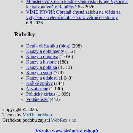
Ministerstvo zrušilo kladné stanovisko Kraje Vysočina
ke galvanovně v Rantířově
6.8.2026
VÍME PRVNÍ: Obrataň chystá žalobu na vládu za
vytyčení akcelerační oblasti pro větrné elektrárny
6.8.2026
Rubriky
Deník občasníku (blog)
(298)
Kauzy a dokumenty
(112)
Kauzy a doprava
(1 056)
Kauzy a historie
(188)
Kauzy a politika
(4 313)
Kauzy a sport
(779)
Kauzy a události
(1 040)
Krátké zprávy
(144)
Nezařazené
(1 130)
Politický cirkus
(1 099)
Vodárenství
(442)
Copyright © 2026.
Theme by
MyThemeShop
Grafickou podobu zajistil
WebRex s.r.o.
Výroba www stránek a eshopů