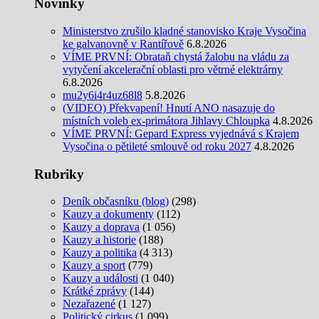
Novinky
Ministerstvo zrušilo kladné stanovisko Kraje Vysočina
ke galvanovně v Rantířově
6.8.2026
VÍME PRVNÍ: Obrataň chystá žalobu na vládu za
vytyčení akcelerační oblasti pro větrné elektrárny
6.8.2026
mu2y6i4r4uz68l8
5.8.2026
(VIDEO) Překvapení! Hnutí ANO nasazuje do
místních voleb ex-primátora Jihlavy Chloupka
4.8.2026
VÍME PRVNÍ: Gepard Express vyjednává s Krajem
Vysočina o pětileté smlouvě od roku 2027
4.8.2026
Rubriky
Deník občasníku (blog)
(298)
Kauzy a dokumenty
(112)
Kauzy a doprava
(1 056)
Kauzy a historie
(188)
Kauzy a politika
(4 313)
Kauzy a sport
(779)
Kauzy a události
(1 040)
Krátké zprávy
(144)
Nezařazené
(1 127)
Politický cirkus
(1 099)