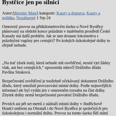
Bystřice jen po silnici
Autor:
Miroslav Mareš
kategorie:
Kauzy a doprava
,
Kauzy a
politika
,
Nezařazené
1 Srp 24
Omezený provoz na pětikilometrovém úseku u Nové Bystřice
plánovaný na období konce prázdnin v malebném prostředí České
Kanady má další problém. Jak se tam dostane lokomotiva s
prázdnými vagóny pro cestující? Po kolejích úzkokolejné dráhy to
zřejmě nebude.
„Na trať (úsek trati), která nebude mít osvědčení, nesmí vjet žádny
vlak, ani bez cestujících,“ upozornila mluvčí Drážního úřadu
Pavlína Straková.
Bezpečnostní osvědčení je toužebně očekávaný dokument Drážního
úřadu, který umožnil provozování místní dráhy. Podle nejnovějších
informací ale byl vydán jen v omezeném rozsahu na část dráhy.
Zbytek dráhy nemá bezpečnostní povolení Drážního úřadu.
Prvních asi pět set metrů z nádraží místní dráhy v Jindřichově
Hradci směrem na Obrataň i do Nové Bystřice je společných pro
úzkokolejnou i normální dráhu. Provoz na tomto úseku řídí státní