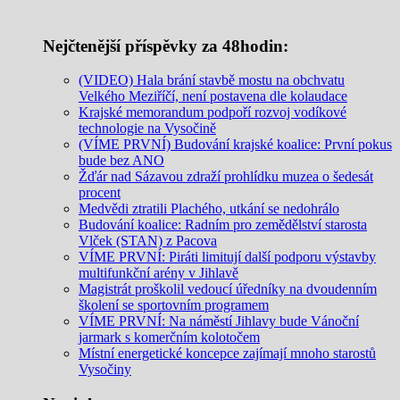
Nejčtenější příspěvky za 48hodin:
(VIDEO) Hala brání stavbě mostu na obchvatu
Velkého Meziříčí, není postavena dle kolaudace
Krajské memorandum podpoří rozvoj vodíkové
technologie na Vysočině
(VÍME PRVNÍ) Budování krajské koalice: První pokus
bude bez ANO
Žďár nad Sázavou zdraží prohlídku muzea o šedesát
procent
Medvědi ztratili Plachého, utkání se nedohrálo
Budování koalice: Radním pro zemědělství starosta
Vlček (STAN) z Pacova
VÍME PRVNÍ: Piráti limitují další podporu výstavby
multifunkční arény v Jihlavě
Magistrát proškolil vedoucí úředníky na dvoudenním
školení se sportovním programem
VÍME PRVNÍ: Na náměstí Jihlavy bude Vánoční
jarmark s komerčním kolotočem
Místní energetické koncepce zajímají mnoho starostů
Vysočiny