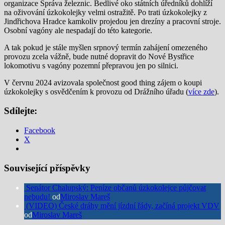
organizace Správa železnic. Bedlivé oko státních úředníků dohlíží
na oživování úzkokolejky velmi ostražitě. Po trati úzkokolejky z
Jindřichova Hradce kamkoliv projedou jen drezíny a pracovní stroje.
Osobní vagóny ale nespadají do této kategorie.
A tak pokud je stále myšlen srpnový termín zahájení omezeného
provozu zcela vážně, bude nutné dopravit do Nové Bystřice
lokomotivu s vagóny pozemní přepravou jen po silnici.
V červnu 2024 avizovala společnost good thing zájem o koupi
úzkokolejky s osvědčením k provozu od Drážního úřadu (
více zde
).
Sdílejte:
Facebook
X
Související příspěvky
Senátor Chalupský: Peníze občanů úzkokolejce půjčovat
nebudu!
od
Miroslav Mareš
(VIDEO) České dráhy mění jízdní řády, začíná projekt VDV
od
Miroslav Mareš