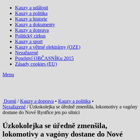
Kauzy a události
Kauzy a politika
Kauzy a historie
Kauzy a dokumenty
Kauzy a doprava
Politický cirkus
Kauzy a sport
Kauzy a větrné elektrárny (OZE)
Nezařazené
Poselství OBČASNÍKu 2015
Zásady cookies (EU)
Menu
Domů
/
Kauzy a doprava
•
Kauzy a politika
•
Nezařazené
/ Úzkokolejka se úředně zmenšila, lokomotivy a vagóny
dostane do Nové Bystřice jen po silnici
Úzkokolejka se úředně zmenšila,
lokomotivy a vagóny dostane do Nové