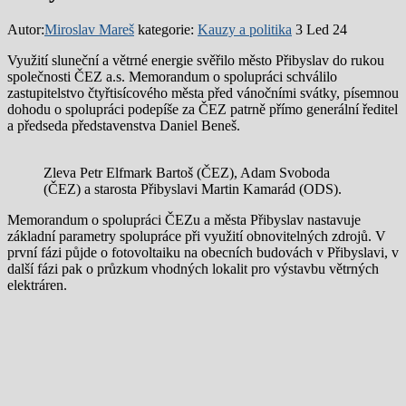
Autor:
Miroslav Mareš
kategorie:
Kauzy a politika
3 Led 24
Využití sluneční a větrné energie svěřilo město Přibyslav do rukou
společnosti ČEZ a.s. Memorandum o spolupráci schválilo
zastupitelstvo čtyřtisícového města před vánočními svátky, písemnou
dohodu o spolupráci podepíše za ČEZ patrně přímo generální ředitel
a předseda představenstva Daniel Beneš.
Zleva Petr Elfmark Bartoš (ČEZ), Adam Svoboda
(ČEZ) a starosta Přibyslavi Martin Kamarád (ODS).
Memorandum o spolupráci ČEZu a města Přibyslav nastavuje
základní parametry spolupráce při využití obnovitelných zdrojů. V
první fázi půjde o fotovoltaiku na obecních budovách v Přibyslavi, v
další fázi pak o průzkum vhodných lokalit pro výstavbu větrných
elektráren.