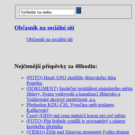
Občasník na sociální síti
Občasník na sociální síti
Nejčtenější příspěvky za 48hodin:
(FOTO) Hnutí ANO zkrášlilo jihlavského lídra
Popelku
(DOKUMENT) Společné prohlášení statutárního města
Jihlavy, Svazu vodovodů a kanalizací Jihlavsko a
Vodárenské akciové společnosti, a.s.
Předsedou KDU-ČSL Vysočina opět poslanec
Kaňkovský
Černý (ODS) má cenu statisíců korun pro své město
(FOTO) Plat ředitele cestářů je srovnatelný s platem
krajského úředníka
(VIDEO) Žďár nad Sázavou propaguje fyziku drsnou