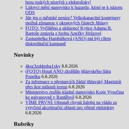
hrou ruských pionýrů s elektrošoky!
Lidovci mění stanovisko k hazardu, kloní se k názoru
ODS
Jde jen o městské peníze? Velkokapacitní kontejnery
možná zůstanou v okrajových částech Jihlavy
FOTO: Vyčištěno a uklizeno! Kytice Adama B.
Bartoše zmizela z hrobu Anežky Hrůzové
Zastupitelka Hambálková (ANO) má být cílem
diskreditační kampaně
Novinky
4ksz3zsldrqba1xky
8.8.2026
(FOTO) Hnutí ANO zkrášlilo jihlavského lídra
Popelku
6.8.2026
Za informace o přestupcích žádal jihlavský Magistrát
přes šest milionů korun
6.8.2026
Ministerstvo zrušilo kladné stanovisko Kraje Vysočina
ke galvanovně v Rantířově
6.8.2026
VÍME PRVNÍ: Obrataň chystá žalobu na vládu za
vytyčení akcelerační oblasti pro větrné elektrárny
6.8.2026
Rubriky