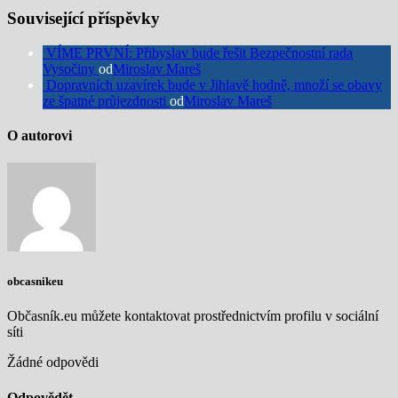
Související příspěvky
VÍME PRVNÍ: Přibyslav bude řešit Bezpečnostní rada
Vysočiny
od
Miroslav Mareš
Dopravních uzavírek bude v Jihlavě hodně, množí se obavy
ze špatné průjezdnosti
od
Miroslav Mareš
O autorovi
obcasnikeu
Občasník.eu můžete kontaktovat prostřednictvím profilu v sociální
síti
Žádné odpovědi
Odpovědět