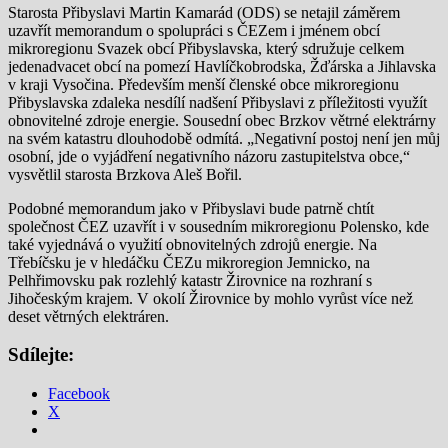
Starosta Přibyslavi Martin Kamarád (ODS) se netajil záměrem
uzavřít memorandum o spolupráci s ČEZem i jménem obcí
mikroregionu Svazek obcí Přibyslavska, který sdružuje celkem
jedenadvacet obcí na pomezí Havlíčkobrodska, Žďárska a Jihlavska
v kraji Vysočina. Především menší členské obce mikroregionu
Přibyslavska zdaleka nesdílí nadšení Přibyslavi z příležitosti využít
obnovitelné zdroje energie. Sousední obec Brzkov větrné elektrárny
na svém katastru dlouhodobě odmítá. „Negativní postoj není jen můj
osobní, jde o vyjádření negativního názoru zastupitelstva obce,“
vysvětlil starosta Brzkova Aleš Bořil.
Podobné memorandum jako v Přibyslavi bude patrně chtít
společnost ČEZ uzavřít i v sousedním mikroregionu Polensko, kde
také vyjednává o využití obnovitelných zdrojů energie. Na
Třebíčsku je v hledáčku ČEZu mikroregion Jemnicko, na
Pelhřimovsku pak rozlehlý katastr Žirovnice na rozhraní s
Jihočeským krajem. V okolí Žirovnice by mohlo vyrůst více než
deset větrných elektráren.
Sdílejte:
Facebook
X