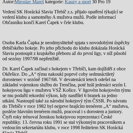
Autor:
Miroslav Mareš
kategorie:
Kauzy a sport
30 Pro 19
Vedení SK Horácká Slavia Třebíč z.s. přijalo opatření týkající se
vedení klubu a samotného A mužstva mužů. Podle informací
Občasníku končí Karel Čapek v čele klubu.
Osoba Karla Čapka je neodmyslitelně spjata s novodobými úspěchy
třebíčského hokeje. Po jeho příchodu do klubu dokázala Horácká
Slavia postoupit z krajského přeboru až do první ligy, v níž působí
od sezóny 1997/98 nepřetržitě.
Dr. Karel Čapek začínal s hokejem v Třebíči, kam dojížděl z obce
Okřešice. Do „A“ týmu nakoukl poprvé coby sedmnáctiletý
dorostenec v sezóně 1967/68. V devatenácti letech odešel na
základní vojenskou službu do Trenčína, poté hrál jedenáct sezón I.
hokejovou ligu v mužstvu VSŽ Košice. V ligovém hokejovém týmu
se mu podařil rekordní výkon, kdy nastřílel 6 branek za jedno
utkání. Nastoupil také za národní hokejový tým ČSSR. Po návratu
do Třebíče v roce 1982 byl nejprve hrajícím trenérem „A“ mužstva,
posléze hlavním trenérem mužů, pracoval i s dorostem a juniory.
Čtyři roky trénoval ženskou hokejovou reprezentaci České
republiky. 13. června roku 1991 se stal výkonným pracovníkem a
vedoucím sekretariátu klubu, v roce 1998 ředitelem SK Horácká
Slavia Třebíč.