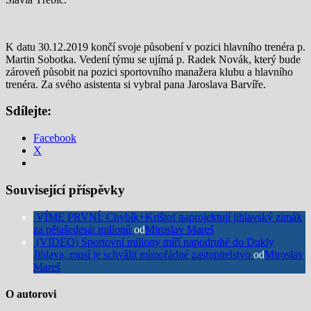
K datu 30.12.2019 končí svoje působení v pozici hlavního trenéra p.
Martin Sobotka. Vedení týmu se ujímá p. Radek Novák, který bude
zároveň působit na pozici sportovního manažera klubu a hlavního
trenéra. Za svého asistenta si vybral pana Jaroslava Barvíře.
Sdílejte:
Facebook
X
Související příspěvky
VÍME PRVNÍ: Chybík+Krištof naprojektují jihlavský zimák
za pětašedesát milionů
od
Miroslav Mareš
(VIDEO) Sportovní miliony míří napodruhé do Dukly
Jihlava, musí je schválit mimořádné zastupitelstvo
od
Miroslav
Mareš
O autorovi