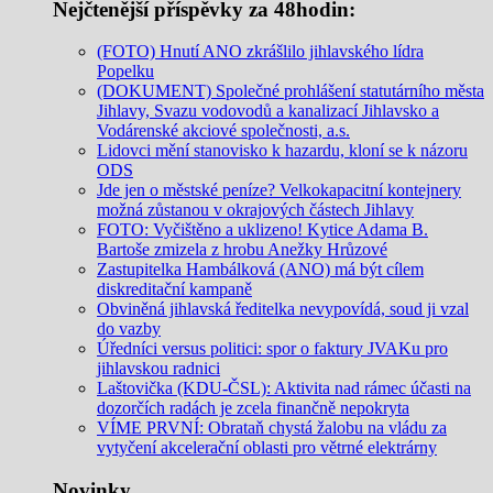
Nejčtenější příspěvky za 48hodin:
(FOTO) Hnutí ANO zkrášlilo jihlavského lídra
Popelku
(DOKUMENT) Společné prohlášení statutárního města
Jihlavy, Svazu vodovodů a kanalizací Jihlavsko a
Vodárenské akciové společnosti, a.s.
Lidovci mění stanovisko k hazardu, kloní se k názoru
ODS
Jde jen o městské peníze? Velkokapacitní kontejnery
možná zůstanou v okrajových částech Jihlavy
FOTO: Vyčištěno a uklizeno! Kytice Adama B.
Bartoše zmizela z hrobu Anežky Hrůzové
Zastupitelka Hambálková (ANO) má být cílem
diskreditační kampaně
Obviněná jihlavská ředitelka nevypovídá, soud ji vzal
do vazby
Úředníci versus politici: spor o faktury JVAKu pro
jihlavskou radnici
Laštovička (KDU-ČSL): Aktivita nad rámec účasti na
dozorčích radách je zcela finančně nepokryta
VÍME PRVNÍ: Obrataň chystá žalobu na vládu za
vytyčení akcelerační oblasti pro větrné elektrárny
Novinky