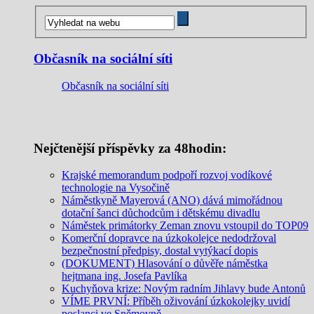
Občasník na sociální síti
Občasník na sociální síti
Nejčtenější příspěvky za 48hodin:
Krajské memorandum podpoří rozvoj vodíkové
technologie na Vysočině
Náměstkyně Mayerová (ANO) dává mimořádnou
dotační šanci důchodcům i dětskému divadlu
Náměstek primátorky Zeman znovu vstoupil do TOP09
Komerční dopravce na úzkokolejce nedodržoval
bezpečnostní předpisy, dostal vytýkací dopis
(DOKUMENT) Hlasování o důvěře náměstka
hejtmana ing. Josefa Pavlíka
Kuchyňova krize: Novým radním Jihlavy bude Antonů
VÍME PRVNÍ: Příběh oživování úzkokolejky uvidí
poslanci ve Sněmovně