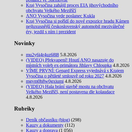
Kraj Vysočina zahájil proces EIA jihovýchodního
obchvatu Velkého Meziříčí
ANO Vysočina vede poslanec Kukla
Kraj Vysočina si pořídí do nové expozice hradu Kámen
nejluxusnější československý automobil meziválečné
éry, jezdil s ním i prezident
Novinky
mu2y6i4r4uz68l8
5.8.2026
(VIDEO) Překvapení! Hnutí ANO nasazuje do
místních voleb ex-primátora Jihlavy Chloupka
4.8.2026
VÍME PRVNÍ: Gepard Express vyjednává s Krajem
Vysočina o pětileté smlouvě od roku 2027
4.8.2026
mgvm0h8w0gxiumi
4.8.2026
(VIDEO) Hala brání stavbě mostu na obchvatu
Velkého Meziříčí, není postavena dle kolaudace
4.8.2026
Rubriky
Deník občasníku (blog)
(298)
Kauzy a dokumenty
(112)
Kauzy a doprava
(1 056)