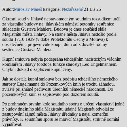
Autor:
Miroslav Mareš
kategorie:
Nezařazené
21 Lis 25
Okresní soud v Jihlavě nepravomocným soudním rozsudkem určil
za vlastníka budovy na jihlavském náměstí potomky sestřenice
skladatele Gustava Mahlera. Budova je dnes součástí sídla
Magistrátu města Jihlavy. Na straně města Jihlava nedošlo podle
soudu 17.10.1939 (v době Protektorátu Čechy a Morava) k
dostatečnému projevu vůle koupit dům od židovské rodiny
sestřenice Gustava Mahlera.
Kupní smlouva nebyla podepsána tehdejšním nacistickým vládním
komisařem Jihlavy (obdoba funkce starosty) Leo Engelmannem.
Chybí i doklad o zaplacení kupní ceny.
Jak se dostala kupní smlouva bez podpisu tehdejšího německého
starosty Engelmanna do Pozemkových knih je trochu záhadou,
zvláště při známé pečlivosti úředníků německé národnosti. Do
pozemkových knih se zapisovalo pod dozorem soudů.
Po prohraném prvním kole soudního sporu o určení vlastnictví jedné
z budov dnešního sídla Magistrátu údajně Magistrát odvolal ze
zastupování zájmů města Jihlavy úředníky a najal komerční
právníky. K soudnímu sporu se mluvčí Magistrátu striktně odmítá
vyjadřovat.