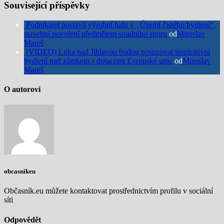
Související příspěvky
Podnikatel postavil výrobní halu v „Území čistého bydlení“,
stavební povolení předmětem soudního sporu
od
Miroslav
Mareš
(VIDEO) Luka nad Jihlavou budou posuzovat inspirativní
bydlení nad zámkem s dotacemi Evropské unie
od
Miroslav
Mareš
O autorovi
obcasnikeu
Občasník.eu můžete kontaktovat prostřednictvím profilu v sociální
síti
Odpovědět