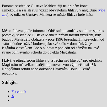
Potomci sestřenice Gustava Mahlera žijí na druhém konci
zeměkoule a zaslali svůj vzkaz obyvatelům Jihlavy v angličtině (
více
zde
). K odkazu Gustava Mahlera se město Jihlava hrdě hlásí.
Město Jihlava podle informací Občasníku namítá v soudním sporu s
potomky sestřenice Gustava Mahlera právní institut vydržení, kdy
budovu Magistrátu obdržela v roce 1996 bezúplatným převodem od
státu a dodnes užívá budovu jako své sídlo v domnění, že je
legálním vlastníkem. Jde o budovu z pohledu od náměstí na levé
straně od hlavního vchodu do objektu Magistrátu.
I když je případ sporu Jihlavy o „střechu nad hlavou“ pro úředníky
Magistrátu má velkou naději doputovat svou výjimečností až k
Nejvyššímu soudu nebo dokonce Ústavnímu soudu České
republiky.
Sdílejte:
Facebook
X