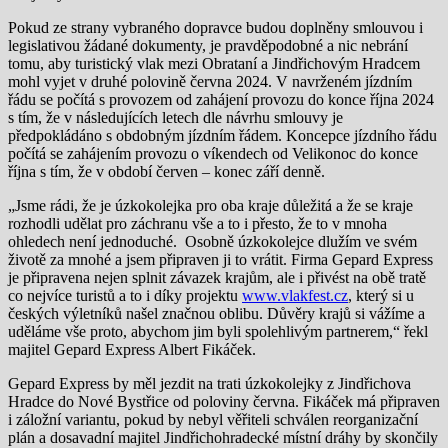
Pokud ze strany vybraného dopravce budou doplněny smlouvou i
legislativou žádané dokumenty, je pravděpodobné a nic nebrání
tomu, aby turistický vlak mezi Obrataní a Jindřichovým Hradcem
mohl vyjet v druhé polovině června 2024. V navrženém jízdním
řádu se počítá s provozem od zahájení provozu do konce října 2024
s tím, že v následujících letech dle návrhu smlouvy je
předpokládáno s obdobným jízdním řádem. Koncepce jízdního řádu
počítá se zahájením provozu o víkendech od Velikonoc do konce
října s tím, že v období červen – konec září denně.
„Jsme rádi, že je úzkokolejka pro oba kraje důležitá a že se kraje
rozhodli udělat pro záchranu vše a to i přesto, že to v mnoha
ohledech není jednoduché. Osobně úzkokolejce dlužím ve svém
životě za mnohé a jsem připraven ji to vrátit. Firma Gepard Express
je připravena nejen splnit závazek krajům, ale i přivést na obě tratě
co nejvíce turistů a to i díky projektu
www.vlakfest.cz
, který si u
českých výletníků našel značnou oblibu. Důvěry krajů si vážíme a
uděláme vše proto, abychom jim byli spolehlivým partnerem,“ řekl
majitel Gepard Express Albert Fikáček.
Gepard Express by měl jezdit na trati úzkokolejky z Jindřichova
Hradce do Nové Bystřice od poloviny června. Fikáček má připraven
i záložní variantu, pokud by nebyl věřiteli schválen reorganizační
plán a dosavadní majitel Jindřichohradecké místní dráhy by skončily