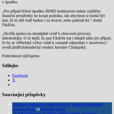
v úpadku.
„Pro případ řešení úpadku JHMD konkurzem máme zajištěny
finanční prostředky ke koupi podniku, tak abychom si mohli být
jisti, že tu obě tratě budou i za dvacet, nebo padesát let,“ dodal
Fikáček.
„Skvělá zpráva na strastiplné cestě k obnovení provozu
úzkokolejky. O to lepší, že pan Fikáček má i údajně plán pro případ,
že by se věřitelský výbor vrátil k variantě odprodeje v insolvenci,“
uvedl jindřichohradecký senátor Jaroslav Chalupský.
Podrobnosti zjišťujeme.
Sdílejte:
Facebook
X
Související příspěvky
Strmilov podporuje záměr výstavby větrných elektráren
Jipocar power
od
Miroslav Mareš
(VIDEO) Šmarda (ČSSD) odebral čestné občanství