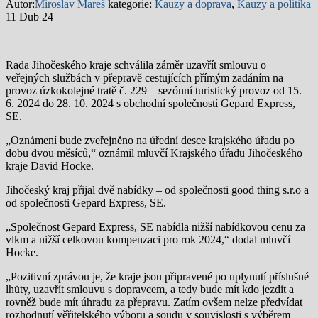
Autor:
Miroslav Mareš
kategorie:
Kauzy a doprava
,
Kauzy a politika
11 Dub 24
Rada Jihočeského kraje schválila záměr uzavřít smlouvu o
veřejných službách v přepravě cestujících přímým zadáním na
provoz úzkokolejné tratě č. 229 – sezónní turistický provoz od 15.
6. 2024 do 28. 10. 2024 s obchodní společností Gepard Express,
SE.
„Oznámení bude zveřejněno na úřední desce krajského úřadu po
dobu dvou měsíců,“ oznámil mluvčí Krajského úřadu Jihočeského
kraje David Hocke.
Jihočeský kraj přijal dvě nabídky – od společnosti good thing s.r.o a
od společnosti Gepard Express, SE.
„Společnost Gepard Express, SE nabídla nižší nabídkovou cenu za
vlkm a nižší celkovou kompenzaci pro rok 2024,“ dodal mluvčí
Hocke.
„Pozitivní zprávou je, že kraje jsou připravené po uplynutí příslušné
lhůty, uzavřít smlouvu s dopravcem, a tedy bude mít kdo jezdit a
rovněž bude mít úhradu za přepravu. Zatím ovšem nelze předvídat
rozhodnutí věřitelského výboru a soudu v souvislosti s výběrem