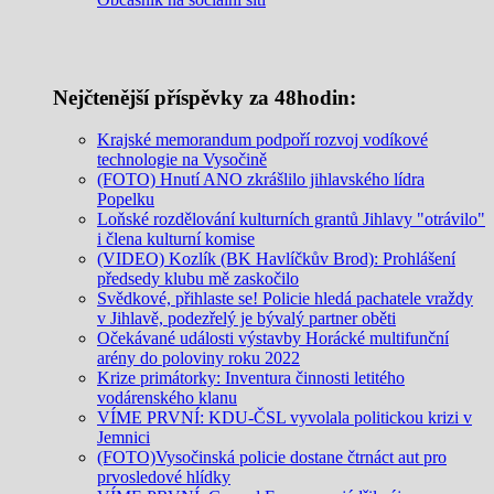
Nejčtenější příspěvky za 48hodin:
Krajské memorandum podpoří rozvoj vodíkové
technologie na Vysočině
(FOTO) Hnutí ANO zkrášlilo jihlavského lídra
Popelku
Loňské rozdělování kulturních grantů Jihlavy "otrávilo"
i člena kulturní komise
(VIDEO) Kozlík (BK Havlíčkův Brod): Prohlášení
předsedy klubu mě zaskočilo
Svědkové, přihlaste se! Policie hledá pachatele vraždy
v Jihlavě, podezřelý je bývalý partner oběti
Očekávané události výstavby Horácké multifunční
arény do poloviny roku 2022
Krize primátorky: Inventura činnosti letitého
vodárenského klanu
VÍME PRVNÍ: KDU-ČSL vyvolala politickou krizi v
Jemnici
(FOTO)Vysočinská policie dostane čtrnáct aut pro
prvosledové hlídky