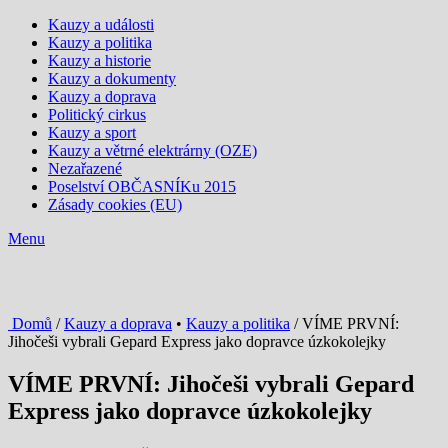
Kauzy a události
Kauzy a politika
Kauzy a historie
Kauzy a dokumenty
Kauzy a doprava
Politický cirkus
Kauzy a sport
Kauzy a větrné elektrárny (OZE)
Nezařazené
Poselství OBČASNÍKu 2015
Zásady cookies (EU)
Menu
Domů
/
Kauzy a doprava
•
Kauzy a politika
/ VÍME PRVNÍ:
Jihočeši vybrali Gepard Express jako dopravce úzkokolejky
VÍME PRVNÍ: Jihočeši vybrali Gepard
Express jako dopravce úzkokolejky