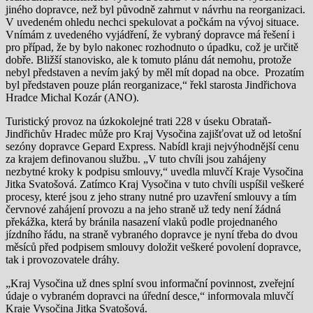
jiného dopravce, než byl původně zahrnut v návrhu na reorganizaci.
V uvedeném ohledu nechci spekulovat a počkám na vývoj situace.
Vnímám z uvedeného vyjádření, že vybraný dopravce má řešení i
pro případ, že by bylo nakonec rozhodnuto o úpadku, což je určitě
dobře. Bližší stanovisko, ale k tomuto plánu dát nemohu, protože
nebyl představen a nevím jaký by měl mít dopad na obce. Prozatím
byl představen pouze plán reorganizace,“ řekl starosta Jindřichova
Hradce Michal Kozár (ANO).
Turistický provoz na úzkokolejné trati 228 v úseku Obrataň-
Jindřichův Hradec může pro Kraj Vysočina zajišťovat už od letošní
sezóny dopravce Gepard Express. Nabídl kraji nejvýhodnější cenu
za krajem definovanou službu. „V tuto chvíli jsou zahájeny
nezbytné kroky k podpisu smlouvy,“ uvedla mluvčí Kraje Vysočina
Jitka Svatošová. Zatímco Kraj Vysočina v tuto chvíli uspíšil veškeré
procesy, které jsou z jeho strany nutné pro uzavření smlouvy a tím
červnové zahájení provozu a na jeho straně už tedy není žádná
překážka, která by bránila nasazení vlaků podle projednaného
jízdního řádu, na straně vybraného dopravce je nyní třeba do dvou
měsíců před podpisem smlouvy doložit veškeré povolení dopravce,
tak i provozovatele dráhy.
„Kraj Vysočina už dnes splní svou informační povinnost, zveřejní
údaje o vybraném dopravci na úřední desce,“ informovala mluvčí
Kraje Vysočina Jitka Svatošová.