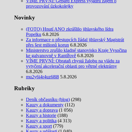
VÍME PRVNÍ: Gepard Express vyjádřil zájem o
provozování úzkokolejky
Novinky
(FOTO) Hnutí ANO zkrášlilo jihlavského lídra
Popelku
6.8.2026
Za informace o přestupcích žádal jihlavský Magistrát
přes šest milionů korun
6.8.2026
Ministerstvo zrušilo kladné stanovisko Kraje Vysočina
ke galvanovně v Rantířově
6.8.2026
VÍME PRVNÍ: Obrataň chystá žalobu na vládu za
vytyčení akcelerační oblasti pro větrné elektrárny
6.8.2026
mu2y6i4r4uz68l8
5.8.2026
Rubriky
Deník občasníku (blog)
(298)
Kauzy a dokumenty
(112)
Kauzy a doprava
(1 056)
Kauzy a historie
(188)
Kauzy a politika
(4 313)
Kauzy a sport
(779)
Kauzy a události
(1 040)