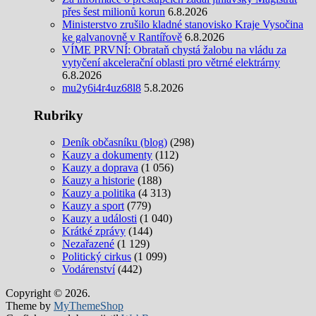
přes šest milionů korun
6.8.2026
Ministerstvo zrušilo kladné stanovisko Kraje Vysočina
ke galvanovně v Rantířově
6.8.2026
VÍME PRVNÍ: Obrataň chystá žalobu na vládu za
vytyčení akcelerační oblasti pro větrné elektrárny
6.8.2026
mu2y6i4r4uz68l8
5.8.2026
Rubriky
Deník občasníku (blog)
(298)
Kauzy a dokumenty
(112)
Kauzy a doprava
(1 056)
Kauzy a historie
(188)
Kauzy a politika
(4 313)
Kauzy a sport
(779)
Kauzy a události
(1 040)
Krátké zprávy
(144)
Nezařazené
(1 129)
Politický cirkus
(1 099)
Vodárenství
(442)
Copyright © 2026.
Theme by
MyThemeShop