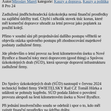
Autor:
Miroslav Mareš
kategorie:
Kauzy a doprava
,
Kauzy a politika
8 Pro 24
Zadlužená jindřichohradecká úzkokolejka nemá finanční prostředky
na zajištění údržby tratí. Chybí i několik stovek tisíc korun, které
měl komerční dopravce uhradit za letní provoz jako poplatek za
použití kolejí.
Přímo v soudní síni při projednávání dalšího postupu věřitelů se
objevila otázka správného postupu při zhodnocování majetkové
podstaty zadlužené firmy.
Jde především o letní provoz na šesti kilometrovém úseku u Nové
Bystřice a finanční toky mezi dopravcem (good thing) a Správou
úzkokolejných drah (SÚD), která spravuje dopravní infrastrukturu
zadlužené firmy.
Do Správy úzkokolejných drah (SÚD) nastoupil v červnu 2024
technický ředitel firmy SWIETELSKY Rail CZ Tomáš Hůrka a
události se pohnuly kupředu. SÚD podala žádost o povolení
provozu alespoň na šesti kilometrovém úseku u Nové Bystřice.
Při jednání insolvenčního soudu se odehrál i spor o to, kdo měl
zajistit finanční prostředky na údržbu dráhy.