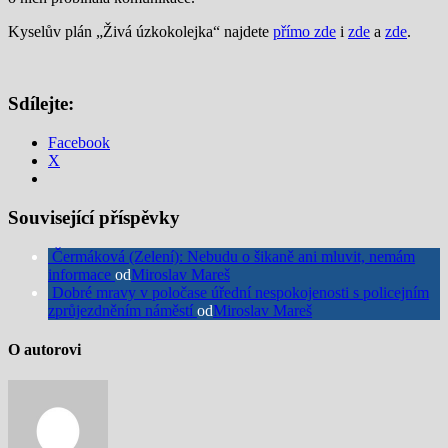
Kyselův plán „Živá úzkokolejka“ najdete
přímo zde
i
zde
a
zde
.
Sdílejte:
Facebook
X
Související příspěvky
Čermáková (Zelení): Nebudu o šikaně ani mluvit, nemám
informace
od
Miroslav Mareš
Dobré mravy v poločase úřední nespokojenosti s policejním
zprůjezdněním náměstí
od
Miroslav Mareš
O autorovi