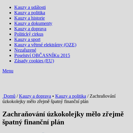
Kauzy a události
Kauzy a politika
Kauzy a historie
Kauzy a dokumenty
Kauzy a doprava
Politický cirkus
Kauzy a sport
Kauzy a větrné elektrárny (OZE)
Nezařazené
Poselství OBČASNÍKu 2015
Zásady cookies (EU)
Menu
Domů
/
Kauzy a doprava
•
Kauzy a politika
/ Zachraňování
úzkokolejky mělo zřejmě špatný finanční plán
Zachraňování úzkokolejky mělo zřejmě
špatný finanční plán