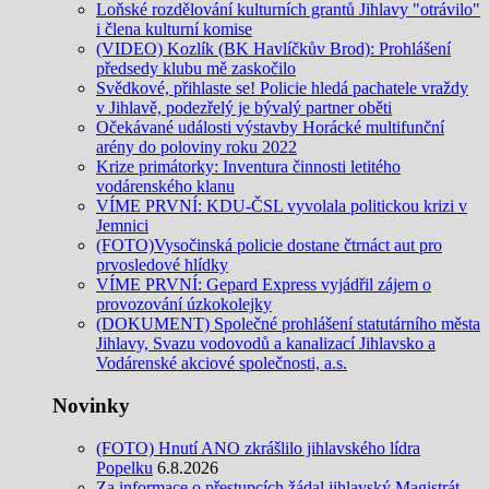
Loňské rozdělování kulturních grantů Jihlavy "otrávilo"
i člena kulturní komise
(VIDEO) Kozlík (BK Havlíčkův Brod): Prohlášení
předsedy klubu mě zaskočilo
Svědkové, přihlaste se! Policie hledá pachatele vraždy
v Jihlavě, podezřelý je bývalý partner oběti
Očekávané události výstavby Horácké multifunční
arény do poloviny roku 2022
Krize primátorky: Inventura činnosti letitého
vodárenského klanu
VÍME PRVNÍ: KDU-ČSL vyvolala politickou krizi v
Jemnici
(FOTO)Vysočinská policie dostane čtrnáct aut pro
prvosledové hlídky
VÍME PRVNÍ: Gepard Express vyjádřil zájem o
provozování úzkokolejky
(DOKUMENT) Společné prohlášení statutárního města
Jihlavy, Svazu vodovodů a kanalizací Jihlavsko a
Vodárenské akciové společnosti, a.s.
Novinky
(FOTO) Hnutí ANO zkrášlilo jihlavského lídra
Popelku
6.8.2026
Za informace o přestupcích žádal jihlavský Magistrát