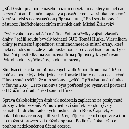
„SÚD vstoupila podle našeho názoru do vztahu na který neměla ani
personální ani finanční kapacity a považujeme ji za viníka problémů,
které souvisí s nedostatečnou přípravou trati,“ řekl soudu právní
zástupce Jindřichohradeckým místních drah Michal Žižlavský.
„Podle zákona o drahách má finanční prostředky zajistit vlastník
dráhy,“ sdělil soudu bývalý jednatel SÚD Tomáš Hůrka. Vlastníkem
dráhy je mateřská společnost Jindřichohradecké místní dráhy, která
měla na údržbu každé z tratí poskytnout sto dvacet tisíc korun. Tyto
finanční prostředky má zadlužená firma připraveny k vyúčtování.
Pokud budou vyúčtovány, budou uhrazeny.
Sto dvacet tisíc korun připravených zadluženou firmou na údržbu
tratě ale podle bývalého jednatele Tomáše Hůrky nejsou dostatečné.
Hůrka soudu sdělil, že tuto smlouvu „zdědil“ při nástupu do funkce
v červnu 2024. „Tato smlouva byla potřebná pro vystavení povolení
od Drážního úřadu,“ řekl soudu Hůrka.
Správa úzkokolejných drah tak nedostala zaplaceno za poskytnuté
služby v letní sezóně. Přímo v jednací síni řekl soudu bývalý
jednatel Jindřichohradeckých místních drah Boris Čajánek, že
pokud dopravce nezaplatil za služby, přijde o licenci dopravce a tím
i o možnost provozovat drážní dopravu. Podle Čajánka nešlo o
pouhou nedokončenou účetní operaci.