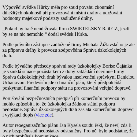
Výpověď svědka Hůrky měla pro soud povahu zkoumání
důležitých okolností při provozování místní dráhy a udržování
hodnotny majetkové podstaty zadlužené dráhy.
„Pokud by tratě neudržovala firma SWIETELSKY Rail CZ, jezdit
by se na nic nemohlo,“ dodal svědek Hůrka.
Podle právního zástupce zadlužené firmy Michala Žižlavského je ale
za přípravu dráhy k provozu zodpovědná Správa úzkokolejných
drah.
Podle bývalého předsedy správní rady úzkokolejky Borise Čajánka
je vzniklá situace pozůstatkem z doby zakládání dceřinné firmy
Správa úzkokolejných drah bývalou insolvenční správkyní Danielou
Urbanovou. Především jde o finanční plán, který předpokládá
poskytnutí finanční podpory státu na provozování veřejné dopravě.
Porušování bezpečnostních předpisů při komerčním provozu by
mohlo způsobit i to, že úzkokolejka žádnou státní podporu
nedostane. Správa úzkokolejných drah zaslala komerčnímu dopravci
i vytýkací dopis (
více zde
).
Autor reoeganizačního plánu Jan Kysela soudu řekl, že neví, zda-li
byly bezpečnostní nedostatky odstraněny. Pro něj bylo podstatné, že
o nich probíhala komunikace.