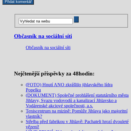
Občasník na sociální síti
Občasník na sociální síti
Nejčtenější příspěvky za 48hodin:
(FOTO) Hnutí ANO zkrášlilo jihlavského lídra
Popelku
(DOKUMENT) Společné prohlášení statutárního města
Jihlavy, Svazu vodovodů a kanalizací Jihlavsko a
Vodárenské akciové společnosti, a.s.
Teniscentrum na mizině: Pomůže Jihlava jako majoritní
vlastník?
Střelba před fabrikou v Jihlavě: Pachateli hrozí dvouleté
vězení!