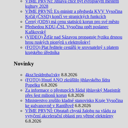
VÍME PRVNÍ: Jihlava chce být evropským městem
kultury 2028
VÍME PRVNÍ: Ex-ministr a předseda KVV Vysočina
Krčál (ČSSD) končí ve stranických funkcích
Černý (ODS) má cenu statisíců korun pro své město
Předsedou KDU-ČSL Vysočina opět poslanec
Kaňkovský
(VIDEO) Žďár nad Sázavou propaguje fyziku drsnou
hrou ruských pionýrů s elektrošoky!
(FOTO) Plat ředitele cestářů je srovnatelný s platem
krajského úředníka
Novinky
4ksz3zsldrqba1xky
8.8.2026
(FOTO) Hnutí ANO zkrášlilo jihlavského lídra
Popelku
6.8.2026
Za informace o přestupcích žádal jihlavský Magistrát
přes šest milionů korun
6.8.2026
Ministerstvo zrušilo kladné stanovisko Kraje Vysočina
ke galvanovně v Rantířově
6.8.2026
VÍME PRVNÍ: Obrataň chystá žalobu na vládu za
vytyčení akcelerační oblasti pro větrné elektrárny
6.8.2026