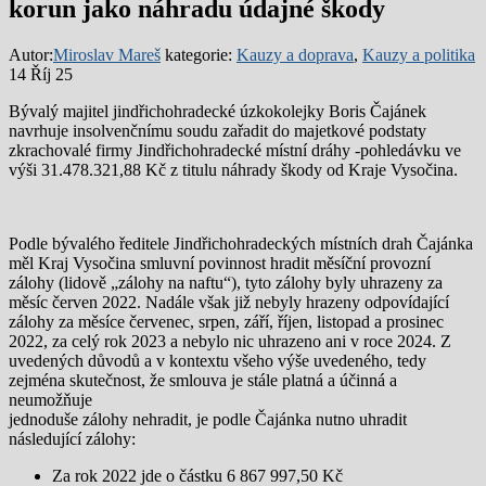
korun jako náhradu údajné škody
Autor:
Miroslav Mareš
kategorie:
Kauzy a doprava
,
Kauzy a politika
14 Říj 25
Bývalý majitel jindřichohradecké úzkokolejky Boris Čajánek
navrhuje insolvenčnímu soudu zařadit do majetkové podstaty
zkrachovalé firmy Jindřichohradecké místní dráhy -pohledávku ve
výši 31.478.321,88 Kč z titulu náhrady škody od Kraje Vysočina.
Podle bývalého ředitele Jindřichohradeckých místních drah Čajánka
měl Kraj Vysočina smluvní povinnost hradit měsíční provozní
zálohy (lidově „zálohy na naftu“), tyto zálohy byly uhrazeny za
měsíc červen 2022. Nadále však již nebyly hrazeny odpovídající
zálohy za měsíce červenec, srpen, září, říjen, listopad a prosinec
2022, za celý rok 2023 a nebylo nic uhrazeno ani v roce 2024. Z
uvedených důvodů a v kontextu všeho výše uvedeného, tedy
zejména skutečnost, že smlouva je stále platná a účinná a
neumožňuje
jednoduše zálohy nehradit, je podle Čajánka nutno uhradit
následující zálohy:
Za rok 2022 jde o částku 6 867 997,50 Kč