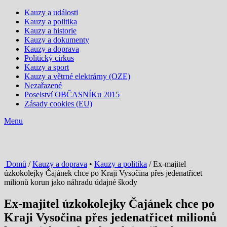
Kauzy a události
Kauzy a politika
Kauzy a historie
Kauzy a dokumenty
Kauzy a doprava
Politický cirkus
Kauzy a sport
Kauzy a větrné elektrárny (OZE)
Nezařazené
Poselství OBČASNÍKu 2015
Zásady cookies (EU)
Menu
Domů
/
Kauzy a doprava
•
Kauzy a politika
/ Ex-majitel
úzkokolejky Čajánek chce po Kraji Vysočina přes jedenatřicet
milionů korun jako náhradu údajné škody
Ex-majitel úzkokolejky Čajánek chce po
Kraji Vysočina přes jedenatřicet milionů