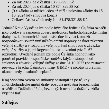
Za rok 2023 jde o částku 13 735 995 Kč
Za rok 2024 jde o částku 10 874 329,38 Kč
(9 x záloha za měsíce leden až září a polovina zálohy do 15.
10. 2024 kdy smlouva končí)
Celková částka záloh tedy činí 31.478.321,88 Kč.
Jednání Kraje Vysočina lze podle bývalého ředitele Čajánka označit
jako účelové, s záměrem dovést společnost Jindřichohradecké místní
dráhy a.s. k ekonomické tísni a následné likvidaci, omezit
hospodářskou soutěž vytěsněním drážní dopravy na úkor závazku
veřejné služby a v rozporu s veřejnoprávní smlouvou o závazku
veřejné služby a jejími kogentními ustanoveními (viz čl. 62
rozsudku). Uvedené jednání lze podle Čajánka hodnotit jako
porušení pravidel hospodářské soutěže, když odstoupení od
smlouvy o závazku veřejné služby ze dne 31.10.2022 (po zastavení
provozu a krachu Čajánkovy firmy JHMD) je nicotným právním
úkonem tedy absolutně neplatné.
Kraj Vysočina ovšem od smlouvy odstoupil až po té, kdy
Jindřichohradecké místní dráhy pozbyla nezbytná bezpečnostní
osvědčení Drážního úřadu, bez kterých nemohla drážní vozidla
vyjet na trať.
Sdílejte: