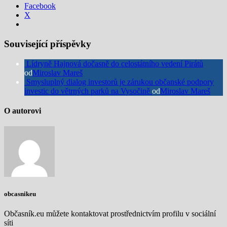
Facebook
X
Související příspěvky
Lídryně Hajnová dočasně do celostátního vedení Pirátů
od
Miroslav Mareš
Smysluplný dialog investorů je zárukou občanské podpory
investic do větrných parků na Vysočině
od
Miroslav Mareš
O autorovi
obcasnikeu
Občasník.eu můžete kontaktovat prostřednictvím profilu v sociální
síti