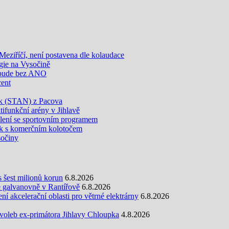
eziříčí, není postavena dle kolaudace
gie na Vysočině
 bude bez ANO
cent
ek (STAN) z Pacova
ifunkční arény v Jihlavě
olení se sportovním programem
k s komerčním kolotočem
sočiny
s šest milionů korun
6.8.2026
e galvanovně v Rantířově
6.8.2026
 akcelerační oblasti pro větrné elektrárny
6.8.2026
oleb ex-primátora Jihlavy Chloupka
4.8.2026