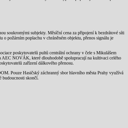
ou soukromými subjekty. Měsíční cena za připojení k bezdrátové síti
álu o požárním poplachu v chráněném objektu, přenos signálu je
sociace poskytovatelů pultů centrální ochrany v čele s Mikulášem
a AEC NOVÁK, které dlouhodobě spolupracují na kultivaci celého
oskytovatelů zařízení dálkového přenosu.
RADOM. Pouze Hasičský záchranný sbor hlavního města Prahy využívá
é budoucnosti skončí.