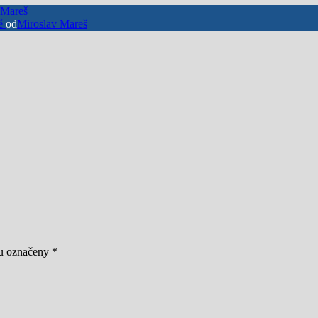
 Mareš
vě
od
Miroslav Mareš
ou označeny
*