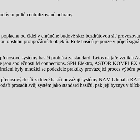
odávku pultů centralizované ochrany.
m poplachu od čidel v chráněné budově skrz bezdrátovou síť provozovan
ou obsluhu protipožárních objektů. Role hasičů je pouze v přijetí sign
 přenosové systémy hasiči prohlásí za standard. Letos na jaře vznikla A
ciace jsou společnosti M connections, SPH Elektro, ASTOR-KOMPLEX 
ružení byly množící se podezřelé praktiky provázející proces výběru p
rdy přenosových sítí za které hasiči považují systémy NAM Global a 
aří prosadit svůj systém jako standard hasičů, pak její byznys v blízk