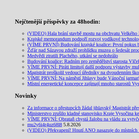
Nejčtenější příspěvky za 48hodin:
(VIDEO) Hala brání stavbě mostu na obchvatu Velkého M
Krajské memorandum podpoří rozvoj vodíkové technolo
(VÍME PRVNÍ) Budování krajské koalice: První pokus
Žďár nad Sázavou zdraží prohlídku muzea o šedesát pro
Medvědi ztratili Plachého, utkání se nedohrálo
Budování koalice: Radním pro zemědělství starosta Vlč
VÍME PRVNÍ: Piráti limitují další podporu výstavby mult
Magistrát proškolil vedoucí úředníky na dvoudenním šk
VÍME PRVNÍ: Na náměstí Jihlavy bude Vánoční jarmar
Místní energetické koncepce zajímají mnoho starostů Vy
Novinky
Za informace o přestupcích žádal jihlavský Magistrát pře
Ministerstvo zrušilo kladné stanovisko Kraje Vysočina k
VÍME PRVNÍ: Obrataň chystá žalobu na vládu za vytyčení
mu2y6i4r4uz68l8
5.8.2026
(VIDEO) Překvapení! Hnutí ANO nasazuje do místních v