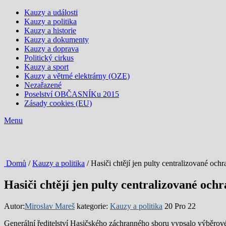
Kauzy a události
Kauzy a politika
Kauzy a historie
Kauzy a dokumenty
Kauzy a doprava
Politický cirkus
Kauzy a sport
Kauzy a větrné elektrárny (OZE)
Nezařazené
Poselství OBČASNÍKu 2015
Zásady cookies (EU)
Menu
Domů
/
Kauzy a politika
/ Hasiči chtějí jen pulty centralizovan
Hasiči chtějí jen pulty centralizované
Autor:
Miroslav Mareš
kategorie:
Kauzy a politika
20 Pro 22
Generální ředitelství Hasičského záchranného sboru vypsalo výběrové