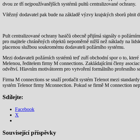
dvou ze tří nejpoužívanějších systémů pultů centralizované ochrany.
Vítězný dodavatel pak bude na základě výzvy krajských sborů plnit d
Pult centralizované ochrany hasičů obecně přijímá signály o požární
pro majitele chráněných objektů nepoměrně nižší než náklady na lidsk
placenou službou soukromému dodavateli požárního systému.
Mezi dodavateli požárních systémů teď zuří obchodní spor o to, které
Melenou, ředitelem firmy M connections. Zakládajícími členy aso
odvětví. Hlavním motivátorem pro vytvoření formálního profesního sd
Firma M connections se snaží protlačit systém Telenot mezi standa
systém Telenor firmy Mconnection. Pokud se firmě M connection nepod
Sdílejte:
Facebook
X
Související příspěvky