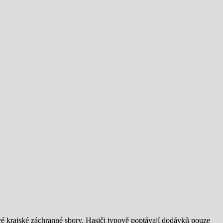
vé krajské záchranné sbory. Hasiči typově poptávají dodávků pouze