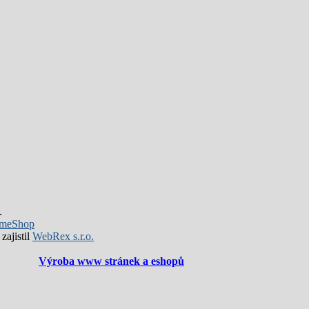
.
meShop
zajistil
WebRex s.r.o.
Výroba www stránek a eshopů