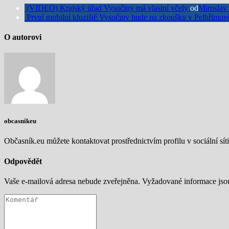
(VIDEO) Krajský úřad Vysočiny má vlastní včely
od
Miroslav
První mobilní kluziště Vysočiny bude na zkoušku v Pelhřimo
O autorovi
obcasnikeu
Občasník.eu můžete kontaktovat prostřednictvím profilu v sociální síti
Odpovědět
Vaše e-mailová adresa nebude zveřejněna.
Vyžadované informace js