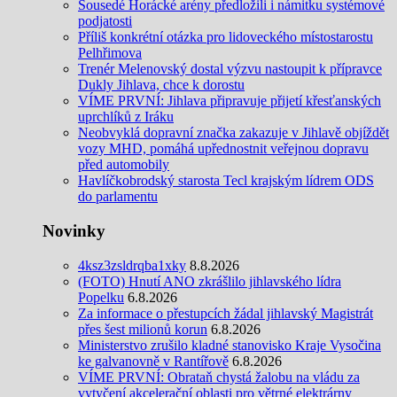
Sousedé Horácké arény předložili i námitku systémové
podjatosti
Příliš konkrétní otázka pro lidoveckého místostarostu
Pelhřimova
Trenér Melenovský dostal výzvu nastoupit k přípravce
Dukly Jihlava, chce k dorostu
VÍME PRVNÍ: Jihlava připravuje přijetí křesťanských
uprchlíků z Iráku
Neobvyklá dopravní značka zakazuje v Jihlavě objíždět
vozy MHD, pomáhá upřednostnit veřejnou dopravu
před automobily
Havlíčkobrodský starosta Tecl krajským lídrem ODS
do parlamentu
Novinky
4ksz3zsldrqba1xky
8.8.2026
(FOTO) Hnutí ANO zkrášlilo jihlavského lídra
Popelku
6.8.2026
Za informace o přestupcích žádal jihlavský Magistrát
přes šest milionů korun
6.8.2026
Ministerstvo zrušilo kladné stanovisko Kraje Vysočina
ke galvanovně v Rantířově
6.8.2026
VÍME PRVNÍ: Obrataň chystá žalobu na vládu za
vytyčení akcelerační oblasti pro větrné elektrárny