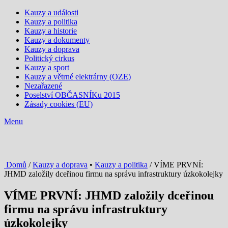
Kauzy a události
Kauzy a politika
Kauzy a historie
Kauzy a dokumenty
Kauzy a doprava
Politický cirkus
Kauzy a sport
Kauzy a větrné elektrárny (OZE)
Nezařazené
Poselství OBČASNÍKu 2015
Zásady cookies (EU)
Menu
Domů
/
Kauzy a doprava
•
Kauzy a politika
/ VÍME PRVNÍ:
JHMD založily dceřinou firmu na správu infrastruktury úzkokolejky
VÍME PRVNÍ: JHMD založily dceřinou
firmu na správu infrastruktury
úzkokolejky