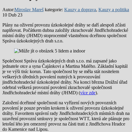
Autor:
Miroslav Mareš
kategorie:
Kauzy a doprava
,
Kauzy a politika
10 Dub 23
Plány na oživení provozu úzkokolejné dráhy se daří alespoň zčásti
naplňovat. Počátkem dubna založily zkrachovalé Jindřichohradecké
místní dráhy (JHMD) stoprocentně vlastněnou dceřinou společnost
Správa úzkokolejných drah s.r.o.
Společnost Správa úzkokolejných drah s.r.o. má zapsané jako
jednatele otce a syna Čajánkovi a Martina Malého. Základní kapitál
je ve výši tisíc korun. Tato společnost by se měla stát nositelem
veškerých úředních povolení nutných k provozování
jindřichohradecké úzkokolejné dráhy. Na konci března Drážní úřad
odebral veškerá provozní povolení zkrachovalé společnosti
Jindřichohradecké místní dráhy (JHMD) (
více zde
).
Založení dceřinné společnosti na vyřízení nových provozních
povolení je pouze prvním krokem k oživení provozu úzkokolejné
dráhy. Favoritem správní rady Jindřichohradeckých místních drah na
uzavření provozní smlouvy je společnost WTT, která ale plánuje pro
letošní léto jen omezený provoz na části trati z Jindřichova Hradce
do Kamenice nad Lipou.