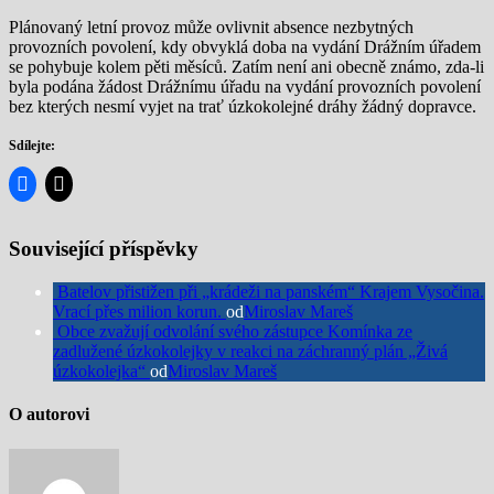
Plánovaný letní provoz může ovlivnit absence nezbytných
provozních povolení, kdy obvyklá doba na vydání Drážním úřadem
se pohybuje kolem pěti měsíců. Zatím není ani obecně známo, zda-li
byla podána žádost Drážnímu úřadu na vydání provozních povolení
bez kterých nesmí vyjet na trať úzkokolejné dráhy žádný dopravce.
Sdílejte:
Související příspěvky
Batelov přistižen při „krádeži na panském“ Krajem Vysočina.
Vrací přes milion korun.
od
Miroslav Mareš
Obce zvažují odvolání svého zástupce Komínka ze
zadlužené úzkokolejky v reakci na záchranný plán „Živá
úzkokolejka“
od
Miroslav Mareš
O autorovi