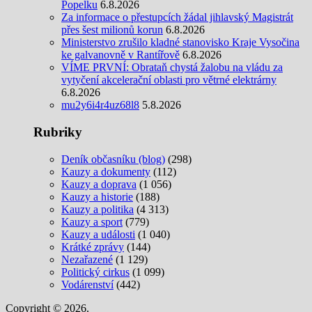
Popelku
6.8.2026
Za informace o přestupcích žádal jihlavský Magistrát
přes šest milionů korun
6.8.2026
Ministerstvo zrušilo kladné stanovisko Kraje Vysočina
ke galvanovně v Rantířově
6.8.2026
VÍME PRVNÍ: Obrataň chystá žalobu na vládu za
vytyčení akcelerační oblasti pro větrné elektrárny
6.8.2026
mu2y6i4r4uz68l8
5.8.2026
Rubriky
Deník občasníku (blog)
(298)
Kauzy a dokumenty
(112)
Kauzy a doprava
(1 056)
Kauzy a historie
(188)
Kauzy a politika
(4 313)
Kauzy a sport
(779)
Kauzy a události
(1 040)
Krátké zprávy
(144)
Nezařazené
(1 129)
Politický cirkus
(1 099)
Vodárenství
(442)
Copyright © 2026.