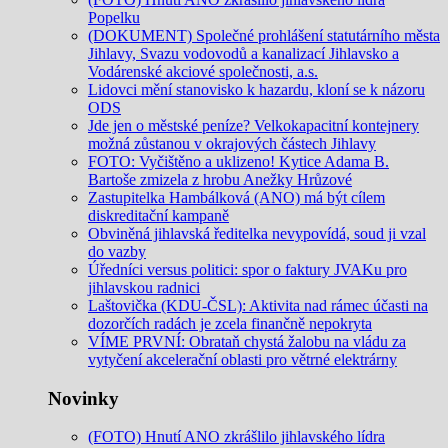
Popelku
(DOKUMENT) Společné prohlášení statutárního města
Jihlavy, Svazu vodovodů a kanalizací Jihlavsko a
Vodárenské akciové společnosti, a.s.
Lidovci mění stanovisko k hazardu, kloní se k názoru
ODS
Jde jen o městské peníze? Velkokapacitní kontejnery
možná zůstanou v okrajových částech Jihlavy
FOTO: Vyčištěno a uklizeno! Kytice Adama B.
Bartoše zmizela z hrobu Anežky Hrůzové
Zastupitelka Hambálková (ANO) má být cílem
diskreditační kampaně
Obviněná jihlavská ředitelka nevypovídá, soud ji vzal
do vazby
Úředníci versus politici: spor o faktury JVAKu pro
jihlavskou radnici
Laštovička (KDU-ČSL): Aktivita nad rámec účasti na
dozorčích radách je zcela finančně nepokryta
VÍME PRVNÍ: Obrataň chystá žalobu na vládu za
vytyčení akcelerační oblasti pro větrné elektrárny
Novinky
(FOTO) Hnutí ANO zkrášlilo jihlavského lídra