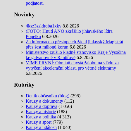
podjatosti
Novinky
4ksz3zsldrqba1xky
8.8.2026
(FOTO) Hnutí ANO zkrášlilo jihlavského lídra
Popelku
6.8.2026
Za informace o přestupcích žádal jihlavský Magistrát
přes šest milionů korun
6.8.2026
Ministerstvo zrušilo kladné stanovisko Kraje Vysočina
ke galvanovně v Rantířově
6.8.2026
VÍME PRVNÍ: Obrataň chystá žalobu na vládu za
vytyčení akcelerační oblasti pro větrné elektrárny
6.8.2026
Rubriky
Deník občasníku (blog)
(298)
Kauzy a dokumenty
(112)
Kauzy a doprava
(1 056)
Kauzy a historie
(188)
Kauzy a politika
(4 313)
Kauzy a sport
(779)
Kauzy a události
(1 040)