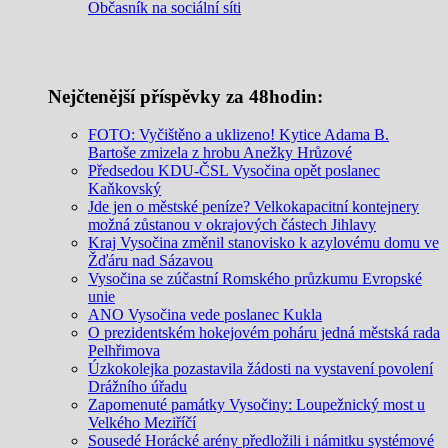
Občasník na sociální síti
Nejčtenější příspěvky za 48hodin:
FOTO: Vyčištěno a uklizeno! Kytice Adama B.
Bartoše zmizela z hrobu Anežky Hrůzové
Předsedou KDU-ČSL Vysočina opět poslanec
Kaňkovský
Jde jen o městské peníze? Velkokapacitní kontejnery
možná zůstanou v okrajových částech Jihlavy
Kraj Vysočina změnil stanovisko k azylovému domu ve
Žďáru nad Sázavou
Vysočina se zúčastní Romského průzkumu Evropské
unie
ANO Vysočina vede poslanec Kukla
O prezidentském hokejovém poháru jedná městská rada
Pelhřimova
Úzkokolejka pozastavila žádosti na vystavení povolení
Drážního úřadu
Zapomenuté památky Vysočiny: Loupežnický most u
Velkého Meziříčí
Sousedé Horácké arény předložili i námitku systémové