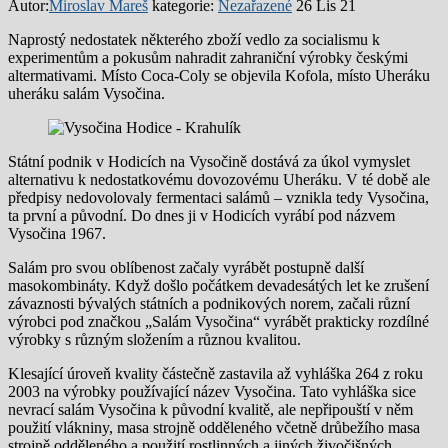
Autor:
Miroslav Mareš
kategorie:
Nezařazené
26 Lis 21
Naprostý nedostatek některého zboží vedlo za socialismu k
experimentům a pokusům nahradit zahraniční výrobky českými
altermativami. Místo Coca-Coly se objevila Kofola, místo Uheráku
uheráku salám Vysočina.
Státní podnik v Hodicích na Vysočině dostává za úkol vymyslet
alternativu k nedostatkovému dovozovému Uheráku. V té době ale
předpisy nedovolovaly fermentaci salámů – vznikla tedy Vysočina,
ta první a původní. Do dnes ji v Hodicích vyrábí pod názvem
Vysočina 1967.
Salám pro svou oblíbenost začaly vyrábět postupně další
masokombináty. Když došlo počátkem devadesátých let ke zrušení
závaznosti bývalých státních a podnikových norem, začali různí
výrobci pod značkou „Salám Vysočina“ vyrábět prakticky rozdílné
výrobky s různým složením a různou kvalitou.
Klesající úroveň kvality částečně zastavila až vyhláška 264 z roku
2003 na výrobky používající název Vysočina. Tato vyhláška sice
nevrací salám Vysočina k původní kvalitě, ale nepřipouští v něm
použití vlákniny, masa strojně odděleného včetně drůbežího masa
strojně odděleného a použití rostlinných a jiných živočišných