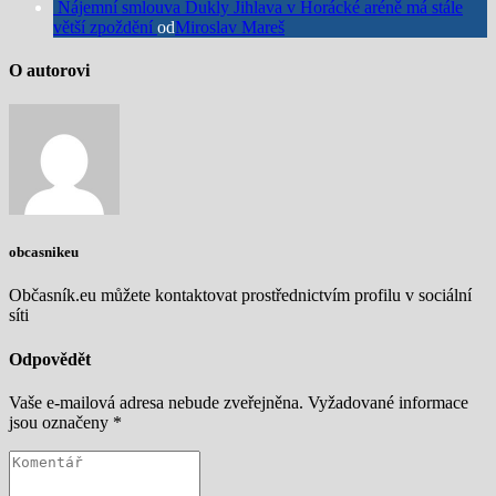
Nájemní smlouva Dukly Jihlava v Horácké aréně má stále
větší zpoždění
od
Miroslav Mareš
O autorovi
obcasnikeu
Občasník.eu můžete kontaktovat prostřednictvím profilu v sociální
síti
Odpovědět
Vaše e-mailová adresa nebude zveřejněna.
Vyžadované informace
jsou označeny
*