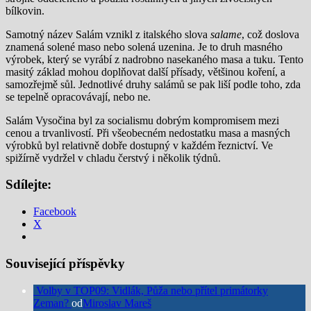
bílkovin.
Samotný název Salám vznikl z italského slova
salame
, což doslova
znamená solené maso nebo solená uzenina. Je to druh masného
výrobek, který se vyrábí z nadrobno nasekaného masa a tuku. Tento
masitý základ mohou doplňovat další přísady, většinou koření, a
samozřejmě sůl. Jednotlivé druhy salámů se pak liší podle toho, zda
se tepelně opracovávají, nebo ne.
Salám Vysočina byl za socialismu dobrým kompromisem mezi
cenou a trvanlivostí. Při všeobecném nedostatku masa a masných
výrobků byl relativně dobře dostupný v každém řeznictví. Ve
spižírně vydržel v chladu čerstvý i několik týdnů.
Sdílejte:
Facebook
X
Související příspěvky
Volby v TOP09: Vidlák, Půža nebo přítel primátorky
Zeman?
od
Miroslav Mareš