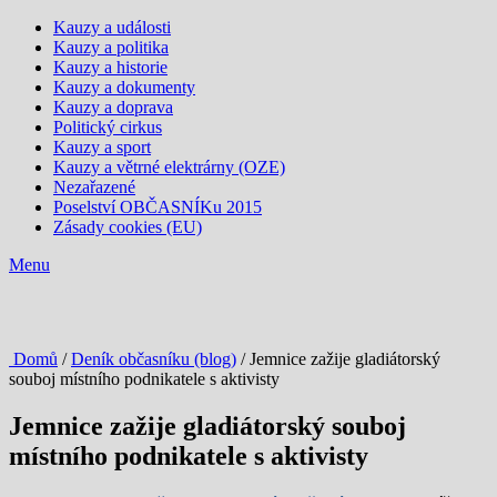
Kauzy a události
Kauzy a politika
Kauzy a historie
Kauzy a dokumenty
Kauzy a doprava
Politický cirkus
Kauzy a sport
Kauzy a větrné elektrárny (OZE)
Nezařazené
Poselství OBČASNÍKu 2015
Zásady cookies (EU)
Menu
Domů
/
Deník občasníku (blog)
/ Jemnice zažije gladiátorský
souboj místního podnikatele s aktivisty
Jemnice zažije gladiátorský souboj
místního podnikatele s aktivisty