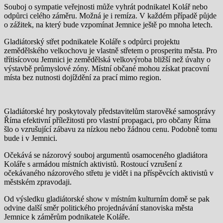
Souboj o sympatie veřejnosti může vyhrát podnikatel Kolář nebo
odpůrci celého záměru. Možná je i remíza. V každém případě půjde
o zážitek, na který bude vzpomínat Jemnice ještě po mnoha letech.
Gladiátorský střet podnikatele Koláře s odpůrci projektu
zemědělského velkochovu je vlastně střetem o prosperitu města. Pro
třítisícovou Jemnici je zemědělská velkovýroba bližší než úvahy o
výstavbě průmyslové zóny. Místní občané mohou získat pracovní
místa bez nutnosti dojíždění za prací mimo region.
Gladiátorské hry poskytovaly představitelům starověké samosprávy
Říma efektivní příležitosti pro vlastní propagaci, pro občany Říma
šlo o vzrušující zábavu za nízkou nebo žádnou cenu. Podobně tomu
bude i v Jemnici.
Očekává se názorový souboj argumentů osamoceného gladiátora
Koláře s armádou místních aktivistů. Rostoucí vzrušení z
očekávaného názorového střetu je vidět i na příspěvcích aktivistů v
městském zpravodaji.
Od výsledku gladiátorské show v místním kulturním domě se pak
odvine další směr politického projednávání stanoviska města
Jemnice k záměrům podnikatele Koláře.