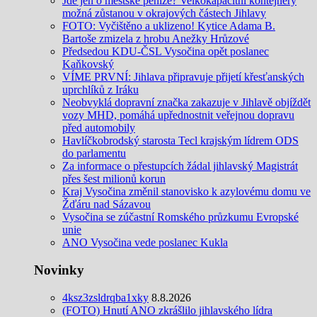
Jde jen o městské peníze? Velkokapacitní kontejnery
možná zůstanou v okrajových částech Jihlavy
FOTO: Vyčištěno a uklizeno! Kytice Adama B.
Bartoše zmizela z hrobu Anežky Hrůzové
Předsedou KDU-ČSL Vysočina opět poslanec
Kaňkovský
VÍME PRVNÍ: Jihlava připravuje přijetí křesťanských
uprchlíků z Iráku
Neobvyklá dopravní značka zakazuje v Jihlavě objíždět
vozy MHD, pomáhá upřednostnit veřejnou dopravu
před automobily
Havlíčkobrodský starosta Tecl krajským lídrem ODS
do parlamentu
Za informace o přestupcích žádal jihlavský Magistrát
přes šest milionů korun
Kraj Vysočina změnil stanovisko k azylovému domu ve
Žďáru nad Sázavou
Vysočina se zúčastní Romského průzkumu Evropské
unie
ANO Vysočina vede poslanec Kukla
Novinky
4ksz3zsldrqba1xky
8.8.2026
(FOTO) Hnutí ANO zkrášlilo jihlavského lídra