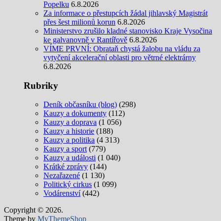
Popelku
6.8.2026
Za informace o přestupcích žádal jihlavský Magistrát
přes šest milionů korun
6.8.2026
Ministerstvo zrušilo kladné stanovisko Kraje Vysočina
ke galvanovně v Rantířově
6.8.2026
VÍME PRVNÍ: Obrataň chystá žalobu na vládu za
vytyčení akcelerační oblasti pro větrné elektrárny
6.8.2026
Rubriky
Deník občasníku (blog)
(298)
Kauzy a dokumenty
(112)
Kauzy a doprava
(1 056)
Kauzy a historie
(188)
Kauzy a politika
(4 313)
Kauzy a sport
(779)
Kauzy a události
(1 040)
Krátké zprávy
(144)
Nezařazené
(1 130)
Politický cirkus
(1 099)
Vodárenství
(442)
Copyright © 2026.
Theme by
MyThemeShop