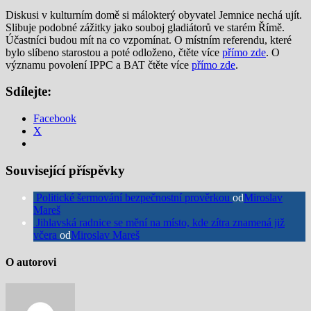
Diskusi v kulturním domě si málokterý obyvatel Jemnice nechá ujít.
Slibuje podobné zážitky jako souboj gladiátorů ve starém Římě.
Účastníci budou mít na co vzpomínat. O místním referendu, které
bylo slíbeno starostou a poté odloženo, čtěte více
přímo zde
. O
významu povolení IPPC a BAT čtěte více
přímo zde
.
Sdílejte:
Facebook
X
Související příspěvky
Politické šermování bezpečnostní prověrkou
od
Miroslav
Mareš
Jihlavská radnice se mění na místo, kde zítra znamená již
včera
od
Miroslav Mareš
O autorovi