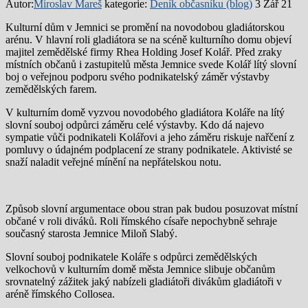
Autor:
Miroslav Mareš
kategorie:
Deník občasníku (blog)
3 Zář 21
Kulturní dům v Jemnici se promění na novodobou gladiátorskou
arénu. V hlavní roli gladiátora se na scéně kulturního domu objeví
majitel zemědělské firmy Rhea Holding Josef Kolář. Před zraky
místních občanů i zastupitelů města Jemnice svede Kolář lítý slovní
boj o veřejnou podporu svého podnikatelský záměr výstavby
zemědělských farem.
V kulturním domě vyzvou novodobého gladiátora Koláře na lítý
slovní souboj odpůrci záměru celé výstavby. Kdo dá najevo
sympatie vůči podnikateli Kolářovi a jeho záměru riskuje nařčení z
pomluvy o údajném podplacení ze strany podnikatele. Aktivisté se
snaží naladit veřejné mínění na nepřátelskou notu.
Způsob slovní argumentace obou stran pak budou posuzovat místní
občané v roli diváků. Roli římského císaře nepochybně sehraje
současný starosta Jemnice Miloň Slabý.
Slovní souboj podnikatele Koláře s odpůrci zemědělských
velkochovů v kulturním domě města Jemnice slibuje občanům
srovnatelný zážitek jaký nabízeli gladiátoři divákům gladiátoři v
aréně římského Collosea.