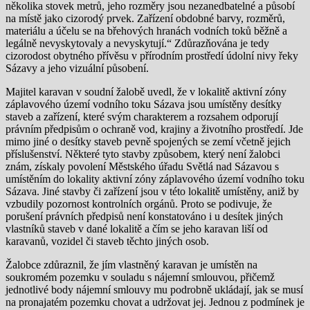
několika stovek metrů, jeho rozměry jsou nezanedbatelné a působí
na místě jako cizorodý prvek. Zařízení obdobné barvy, rozměrů,
materiálu a účelu se na břehových hranách vodních toků běžně a
legálně nevyskytovaly a nevyskytují.“ Zdůrazňována je tedy
cizorodost obytného přívěsu v přírodním prostředí údolní nivy řeky
Sázavy a jeho vizuální působení.
Majitel karavan v soudní žalobě uvedl, že v lokalitě aktivní zóny
záplavového území vodního toku Sázava jsou umístěny desítky
staveb a zařízení, které svým charakterem a rozsahem odporují
právním předpisům o ochraně vod, krajiny a životního prostředí. Jde
mimo jiné o desítky staveb pevně spojených se zemí včetně jejich
příslušenství. Některé tyto stavby způsobem, který není žalobci
znám, získaly povolení Městského úřadu Světlá nad Sázavou s
umístěním do lokality aktivní zóny záplavového území vodního toku
Sázava. Jiné stavby či zařízení jsou v této lokalitě umístěny, aniž by
vzbudily pozornost kontrolních orgánů. Proto se podivuje, že
porušení právních předpisů není konstatováno i u desítek jiných
vlastníků staveb v dané lokalitě a čím se jeho karavan liší od
karavanů, vozidel či staveb těchto jiných osob.
Žalobce zdůraznil, že jím vlastněný karavan je umístěn na
soukromém pozemku v souladu s nájemní smlouvou, přičemž
jednotlivé body nájemní smlouvy mu podrobně ukládají, jak se musí
na pronajatém pozemku chovat a udržovat jej. Jednou z podmínek je