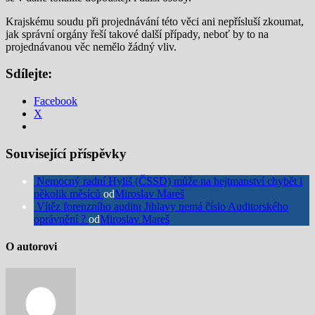
Krajskému soudu při projednávání této věci ani nepřísluší zkoumat,
jak správní orgány řeší takové další případy, neboť by to na
projednávanou věc nemělo žádný vliv.
Sdílejte:
Facebook
X
Související příspěvky
Nemocný radní Hyliš (ČSSD) může na hejtmanství chybět i
několik měsíců
od
Miroslav Mareš
Vítěz forenzního auditu Jihlavy nemá číslo Auditorského
oprávnění ?
od
Miroslav Mareš
O autorovi