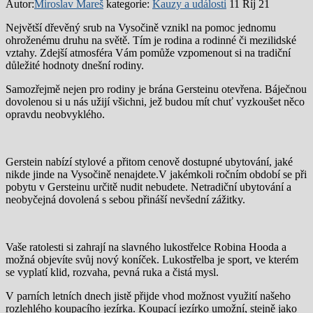
Autor:
Miroslav Mareš
kategorie:
Kauzy a události
11 Říj 21
Největší dřevěný srub na Vysočině vznikl na pomoc jednomu
ohroženému druhu na světě. Tím je rodina a rodinné či mezilidské
vztahy. Zdejší atmosféra Vám pomůže vzpomenout si na tradiční
důležité hodnoty dnešní rodiny.
Samozřejmě nejen pro rodiny je brána Gersteinu otevřena. Báječnou
dovolenou si u nás užijí všichni, jež budou mít chuť vyzkoušet něco
opravdu neobvyklého.
Gerstein nabízí stylové a přitom cenově dostupné ubytování, jaké
nikde jinde na Vysočině nenajdete.V jakémkoli ročním období se při
pobytu v Gersteinu určitě nudit nebudete. Netradiční ubytování a
neobyčejná dovolená s sebou přináší nevšední zážitky.
Vaše ratolesti si zahrají na slavného lukostřelce Robina Hooda a
možná objevíte svůj nový koníček. Lukostřelba je sport, ve kterém
se vyplatí klid, rozvaha, pevná ruka a čistá mysl.
V parních letních dnech jistě přijde vhod možnost využití našeho
rozlehlého koupacího jezírka. Koupací jezírko umožní, stejně jako