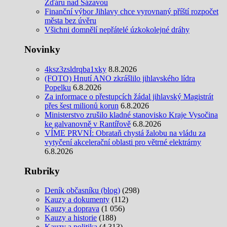
Žďáru nad Sázavou
Finanční výbor Jihlavy chce vyrovnaný příští rozpočet
města bez úvěru
Všichni domnělí nepřátelé úzkokolejné dráhy
Novinky
4ksz3zsldrqba1xky
8.8.2026
(FOTO) Hnutí ANO zkrášlilo jihlavského lídra
Popelku
6.8.2026
Za informace o přestupcích žádal jihlavský Magistrát
přes šest milionů korun
6.8.2026
Ministerstvo zrušilo kladné stanovisko Kraje Vysočina
ke galvanovně v Rantířově
6.8.2026
VÍME PRVNÍ: Obrataň chystá žalobu na vládu za
vytyčení akcelerační oblasti pro větrné elektrárny
6.8.2026
Rubriky
Deník občasníku (blog)
(298)
Kauzy a dokumenty
(112)
Kauzy a doprava
(1 056)
Kauzy a historie
(188)
Kauzy a politika
(4 313)