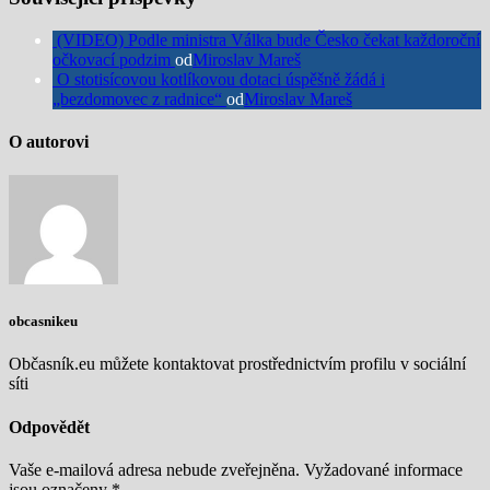
(VIDEO) Podle ministra Válka bude Česko čekat každoroční
očkovací podzim
od
Miroslav Mareš
O stotisícovou kotlíkovou dotaci úspěšně žádá i
„bezdomovec z radnice“
od
Miroslav Mareš
O autorovi
obcasnikeu
Občasník.eu můžete kontaktovat prostřednictvím profilu v sociální
síti
Odpovědět
Vaše e-mailová adresa nebude zveřejněna.
Vyžadované informace
jsou označeny
*