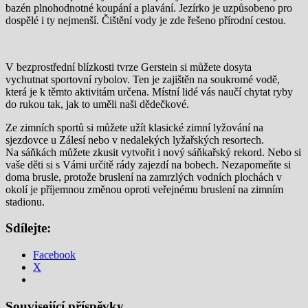
bazén plnohodnotné koupání a plavání. Jezírko je uzpůsobeno pro
dospělé i ty nejmenší. Čištění vody je zde řešeno přírodní cestou.
V bezprostřední blízkosti tvrze Gerstein si můžete dosyta
vychutnat sportovní rybolov. Ten je zajištěn na soukromé vodě,
která je k těmto aktivitám určena. Místní lidé vás naučí chytat ryby
do rukou tak, jak to uměli naši dědečkové.
Ze zimních sportů si můžete užít klasické zimní lyžování na
sjezdovce u Zálesí nebo v nedalekých lyžařských resortech.
Na sáňkách můžete zkusit vytvořit i nový sáňkařský rekord. Nebo si
vaše děti si s Vámi určitě rády zajezdí na bobech. Nezapomeňte si
doma brusle, protože bruslení na zamrzlých vodních plochách v
okolí je příjemnou změnou oproti veřejnému bruslení na zimním
stadionu.
Sdílejte:
Facebook
X
Související příspěvky