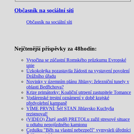
Občasník na sociální síti
Občasník na sociální síti
Nejčtenější příspěvky za 48hodin:
Vysočina se zúčastní Romského průzkumu Evropské
unie
Úzkokolejka pozastavila žádosti na vystavení povolení
Drážního úřadu
Novinky v územním plánu Jihlavy: železniční tunely v
oblasti Bedřichova?
Krize primátorky: Koaliční utrpení zastupitele Tomance
Vodárenské trestní oznámení v době krajské
předvolební kampaně
VÍME PRVNÍ: Šéf STAN Jihlavsko Kuchyňa
rezignoval!
(VIDEO) Žlutý anděl PRETOLu zažil stresové situace
u odtahu nepojízdného kamionu
Cedulku "Běh na vlastní nebezpečí" vymysleli úředníci