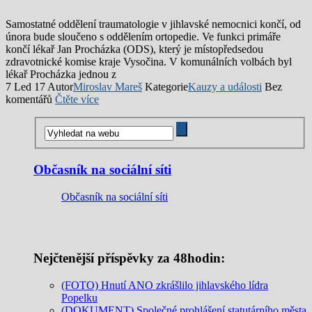
Samostatné oddělení traumatologie v jihlavské nemocnici končí, od
února bude sloučeno s oddělením ortopedie. Ve funkci primáře
končí lékař Jan Procházka (ODS), který je místopředsedou
zdravotnické komise kraje Vysočina. V komunálních volbách byl
lékař Procházka jednou z
7 Led 17
Autor
Miroslav Mareš
Kategorie
Kauzy a události
Bez
komentářů
Čtěte více
Občasník na sociální síti
Občasník na sociální síti
Nejčtenější příspěvky za 48hodin:
(FOTO) Hnutí ANO zkrášlilo jihlavského lídra
Popelku
(DOKUMENT) Společné prohlášení statutárního města