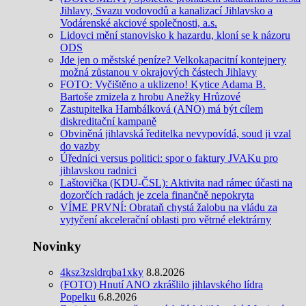
Jihlavy, Svazu vodovodů a kanalizací Jihlavsko a
Vodárenské akciové společnosti, a.s.
Lidovci mění stanovisko k hazardu, kloní se k názoru
ODS
Jde jen o městské peníze? Velkokapacitní kontejnery
možná zůstanou v okrajových částech Jihlavy
FOTO: Vyčištěno a uklizeno! Kytice Adama B.
Bartoše zmizela z hrobu Anežky Hrůzové
Zastupitelka Hambálková (ANO) má být cílem
diskreditační kampaně
Obviněná jihlavská ředitelka nevypovídá, soud ji vzal
do vazby
Úředníci versus politici: spor o faktury JVAKu pro
jihlavskou radnici
Laštovička (KDU-ČSL): Aktivita nad rámec účasti na
dozorčích radách je zcela finančně nepokryta
VÍME PRVNÍ: Obrataň chystá žalobu na vládu za
vytyčení akcelerační oblasti pro větrné elektrárny
Novinky
4ksz3zsldrqba1xky
8.8.2026
(FOTO) Hnutí ANO zkrášlilo jihlavského lídra
Popelku
6.8.2026