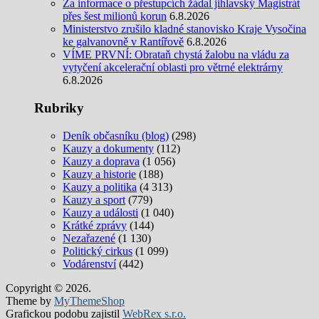
Za informace o přestupcích žádal jihlavský Magistrát
přes šest milionů korun
6.8.2026
Ministerstvo zrušilo kladné stanovisko Kraje Vysočina
ke galvanovně v Rantířově
6.8.2026
VÍME PRVNÍ: Obrataň chystá žalobu na vládu za
vytyčení akcelerační oblasti pro větrné elektrárny
6.8.2026
Rubriky
Deník občasníku (blog)
(298)
Kauzy a dokumenty
(112)
Kauzy a doprava
(1 056)
Kauzy a historie
(188)
Kauzy a politika
(4 313)
Kauzy a sport
(779)
Kauzy a události
(1 040)
Krátké zprávy
(144)
Nezařazené
(1 130)
Politický cirkus
(1 099)
Vodárenství
(442)
Copyright © 2026.
Theme by
MyThemeShop
Grafickou podobu zajistil
WebRex s.r.o.