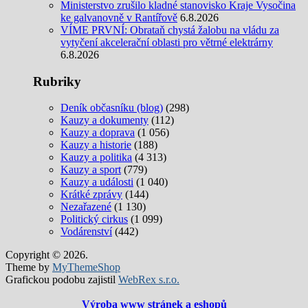
Ministerstvo zrušilo kladné stanovisko Kraje Vysočina
ke galvanovně v Rantířově
6.8.2026
VÍME PRVNÍ: Obrataň chystá žalobu na vládu za
vytyčení akcelerační oblasti pro větrné elektrárny
6.8.2026
Rubriky
Deník občasníku (blog)
(298)
Kauzy a dokumenty
(112)
Kauzy a doprava
(1 056)
Kauzy a historie
(188)
Kauzy a politika
(4 313)
Kauzy a sport
(779)
Kauzy a události
(1 040)
Krátké zprávy
(144)
Nezařazené
(1 130)
Politický cirkus
(1 099)
Vodárenství
(442)
Copyright © 2026.
Theme by
MyThemeShop
Grafickou podobu zajistil
WebRex s.r.o.
Výroba www stránek a eshopů