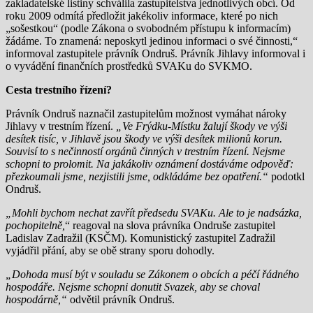
zakladatelské listiny schválila zastupitelstva jednotlivých obcí. Od
roku 2009 odmítá předložit jakékoliv informace, které po nich
„sošestkou“ (podle Zákona o svobodném přístupu k informacím)
žádáme. To znamená: neposkytl jedinou informaci o své činnosti,“
informoval zastupitele právník Ondruš. Právník Jihlavy informoval i
o vyvádění finančních prostředků SVAKu do SVKMO.
Cesta trestního řízení?
Právník Ondruš naznačil zastupitelům možnost vymáhat nároky
Jihlavy v trestním řízení.
„Ve Frýdku-Místku žalují škody ve výši
desítek tisíc, v Jihlavě jsou škody ve výši desítek milionů korun.
Souvisí to s nečinností orgánů činných v trestním řízení. Nejsme
schopni to prolomit. Na jakákoliv oznámení dostáváme odpověď:
přezkoumali jsme, nezjistili jsme, odkládáme bez opatření.“
podotkl
Ondruš.
„Mohli bychom nechat zavřít předsedu SVAKu. Ale to je nadsázka,
pochopitelně,
“ reagoval na slova právníka Ondruše zastupitel
Ladislav Zadražil (KSČM). Komunistický zastupitel Zadražil
vyjádřil přání, aby se obě strany sporu dohodly.
„Dohoda musí být v souladu se Zákonem o obcích a péčí řádného
hospodáře. Nejsme schopni donutit Svazek, aby se choval
hospodárně,“
odvětil právník Ondruš.