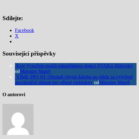
Sdílejte:
Facebook
X
Související příspěvky
Kraj Vysočina posílá mimořádnou dotaci SVAKu Jihlavsko
od
Miroslav Mareš
VÍME PRVNÍ: Obrataň chystá žalobu na vládu za vytyčení
akcelerační oblasti pro větrné elektrárny
od
Miroslav Mareš
O autorovi