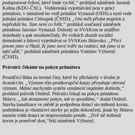
podoporovat řešení, které bude rychlé,“
prohlásil náměstek Jaromír
Kalina (KDU-ČSL). Vodárenská vyjednávání jsou v gesci
primátora, v minulosti ho vedl primátor Vymazal (ODS) a nyní vede
jednání primátor Chloupek (ČSSD).
„Oni měli předat majetek a
nepředali ho. Tam není co řešit,“
prohlásil současný náměstek
primátora Jaroslav Vymazal. Dohody se SVAKem se nejdříve
dojednaly a pak neuskutečnily. Po volbách zkusili sociální
demokraté a lidovci vyjednávat se SVAKem Jihlavsko.
„Přeci
jenom jsme si říkali, že jsme nové tváře na radnici, tak jsme si to
také užili,“
prohlásil náměstek primátora Vratislav Výborný
(ČSSD).
Právníci: čekáme na pokyn primátora
Promlčecí lhůta na trestné činy, které by přicházely v úvahu je
dvanáct let.
„Význam této protikorupční kauzy přesahuje okresní
význam. Máme nachystán systém oznámení orgánům dohledu,“
prohlásil právník Ondruš. Právníci čekají na pokyn primátora
Jihlavy.
„Jak dostaneme pokyn, tak to spouštíme,“
dodal Ondruš.
Stavba kanalizace ve městě je podpořena dotací sto milionů korun,
podmínkou je vlastnictví stavby po jejím dokončení, jinak by Jihlava
musela vrátit dotaci se stoprocentním penále.
„Dvě stě milionů
korun je poměrně dost,“
řekl náměstek Výborný.