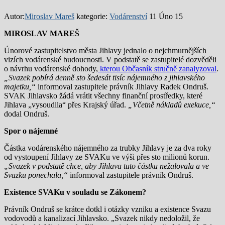
Autor:
Miroslav Mareš
kategorie:
Vodárenství
11 Úno 15
MIROSLAV MAREŠ
Únorové zastupitelstvo města Jihlavy jednalo o nejchmurnějších
vizích vodárenské budoucnosti. V podstatě se zastupitelé dozvěděli
o návrhu vodárenské dohody,
kterou Občasník stručně zanalyzoval
.
„Svazek pobírá denně sto šedesát tisíc nájemného z jihlavského
majetku,“
informoval zastupitele právník Jihlavy Radek Ondruš.
SVAK Jihlavsko žádá vrátit všechny finanční prostředky, které
Jihlava „vysoudila“ přes Krajský úřad.
„Včetně nákladů exekuce,“
dodal Ondruš.
Spor o nájemné
Částka vodárenského nájemného za trubky Jihlavy je za dva roky
od vystoupení Jihlavy ze SVAKu ve výši přes sto milionů korun.
„Svazek v podstatě chce, aby Jihlava tuto částku nežalovala a ve
Svazku ponechala,“
informoval zastupitele právník Ondruš.
Existence SVAKu v souladu se Zákonem?
Právník Ondruš se krátce dotkl i otázky vzniku a existence Svazu
vodovodů a kanalizací Jihlavsko. „Svazek nikdy nedoložil, že