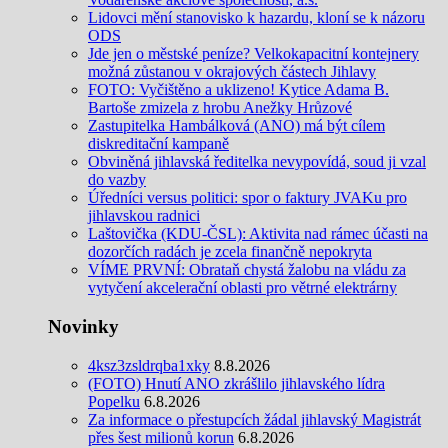
Lidovci mění stanovisko k hazardu, kloní se k názoru
ODS
Jde jen o městské peníze? Velkokapacitní kontejnery
možná zůstanou v okrajových částech Jihlavy
FOTO: Vyčištěno a uklizeno! Kytice Adama B.
Bartoše zmizela z hrobu Anežky Hrůzové
Zastupitelka Hambálková (ANO) má být cílem
diskreditační kampaně
Obviněná jihlavská ředitelka nevypovídá, soud ji vzal
do vazby
Úředníci versus politici: spor o faktury JVAKu pro
jihlavskou radnici
Laštovička (KDU-ČSL): Aktivita nad rámec účasti na
dozorčích radách je zcela finančně nepokryta
VÍME PRVNÍ: Obrataň chystá žalobu na vládu za
vytyčení akcelerační oblasti pro větrné elektrárny
Novinky
4ksz3zsldrqba1xky
8.8.2026
(FOTO) Hnutí ANO zkrášlilo jihlavského lídra
Popelku
6.8.2026
Za informace o přestupcích žádal jihlavský Magistrát
přes šest milionů korun
6.8.2026