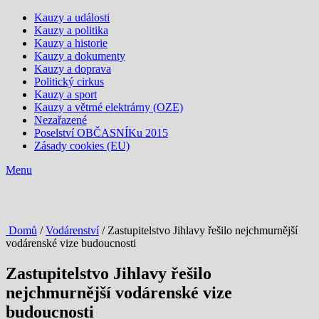
Kauzy a události
Kauzy a politika
Kauzy a historie
Kauzy a dokumenty
Kauzy a doprava
Politický cirkus
Kauzy a sport
Kauzy a větrné elektrárny (OZE)
Nezařazené
Poselství OBČASNÍKu 2015
Zásady cookies (EU)
Menu
Domů
/
Vodárenství
/ Zastupitelstvo Jihlavy řešilo nejchmurnější
vodárenské vize budoucnosti
Zastupitelstvo Jihlavy řešilo
nejchmurnější vodárenské vize
budoucnosti