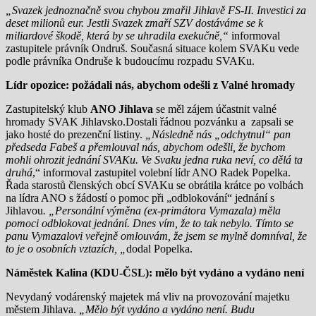
„Svazek jednoznačně svou chybou zmařil Jihlavě FS-II. Investici za
deset milionů eur. Jestli Svazek zmaří SZV dostáváme se k
miliardové škodě, která by se uhradila exekučně,“
informoval
zastupitele právník Ondruš. Současná situace kolem SVAKu vede
podle právníka Ondruše k budoucímu rozpadu SVAKu.
Lídr opozice: požádali nás, abychom odešli z Valné hromady
Zastupitelský klub
ANO Jihlava
se měl zájem účastnit valné
hromady SVAK Jihlavsko.Dostali řádnou pozvánku a zapsali se
jako hosté do prezenční listiny.
„Následně nás „odchytnul“ pan
předseda Fabeš a přemlouval nás, abychom odešli, že bychom
mohli ohrozit jednání SVAKu. Ve Svaku jedna ruka neví, co dělá ta
druhá
,“ informoval zastupitel volební lídr ANO Radek Popelka.
Řada starostů členských obcí SVAKu se obrátila krátce po volbách
na lídra ANO s žádostí o pomoc při „odblokování“ jednání s
Jihlavou
. „Personální výměna (ex-primátora Vymazala) měla
pomoci odblokovat jednání. Dnes vím, že to tak nebylo. Tímto se
panu Vymazalovi veřejně omlouvám, že jsem se mylně domníval, že
to je o osobních vztazích, „
dodal Popelka.
Náměstek Kalina (KDU-ČSL): mělo být vydáno a vydáno není
Nevydaný vodárenský majetek má vliv na provozování majetku
městem Jihlava.
„Mělo být vydáno a vydáno není. Budu