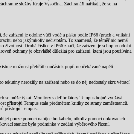
áchranné služby Kraje Vysočina. Záchranáři naříkají, že se na
 že zařízení je odolné vůči vodě a písku podle IP66 (prach a vnikání
oti prachu nebo jakýmkoliv nečistotám. To znamená, že téměř nic nemá
eho životnost. Druhá číslice v IP66 značí, že zařízení je schopno odolat
oveň ochrany je obzvláště důležitá pro zařízení, která jsou používána
xistuje možnost přehřátí součástek popř. neočekávané napětí
 tekutiny nerozlily na zařízení nebo se do něj nedostaly skrz větrací
ých se může týkat. Monitory s defibrilátory Tempus hojně využívá
ost přístrojů Tempus stala předmětem kritiky ze strany zaměstnanců.
sů přístrojů Tempus.
bíjet pouze pomocí nabíjecího kabelu, nikoliv pomocí dokovacích
kovací stanice byla podmínka v zadání výběrového řízení.