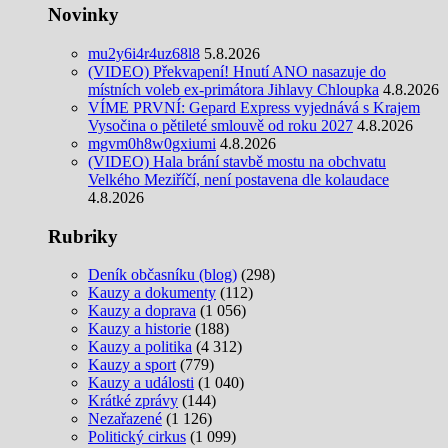
Novinky
mu2y6i4r4uz68l8
5.8.2026
(VIDEO) Překvapení! Hnutí ANO nasazuje do
místních voleb ex-primátora Jihlavy Chloupka
4.8.2026
VÍME PRVNÍ: Gepard Express vyjednává s Krajem
Vysočina o pětileté smlouvě od roku 2027
4.8.2026
mgvm0h8w0gxiumi
4.8.2026
(VIDEO) Hala brání stavbě mostu na obchvatu
Velkého Meziříčí, není postavena dle kolaudace
4.8.2026
Rubriky
Deník občasníku (blog)
(298)
Kauzy a dokumenty
(112)
Kauzy a doprava
(1 056)
Kauzy a historie
(188)
Kauzy a politika
(4 312)
Kauzy a sport
(779)
Kauzy a události
(1 040)
Krátké zprávy
(144)
Nezařazené
(1 126)
Politický cirkus
(1 099)