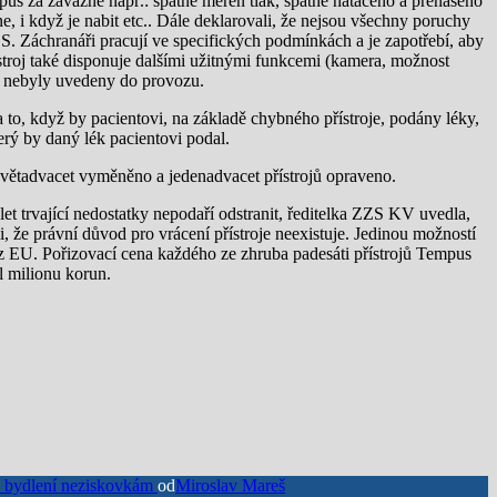
s za závažné např.: špatně měřen tlak, špatně natáčeno a přenášeno
 i když je nabit etc.. Dále deklarovali, že nejsou všechny poruchy
ZS. Záchranáři pracují ve specifických podmínkách a je zapotřebí, aby
stroj také disponuje dalšími užitnými funkcemi (kamera, možnost
ce nebyly uvedeny do provozu.
to, když by pacientovi, na základě chybného přístroje, podány léky,
rý by daný lék pacientovi podal.
evětadvacet vyměněno a jedenadvacet přístrojů opraveno.
k let trvající nedostatky nepodaří odstranit, ředitelka ZZS KV uvedla,
 že právní důvod pro vrácení přístroje neexistuje. Jedinou možností
 z EU. Pořizovací cena každého ze zhruba padesáti přístrojů Tempus
 milionu korun.
ní bydlení neziskovkám
od
Miroslav Mareš