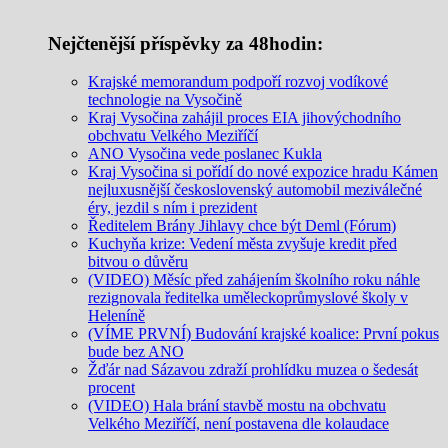
Nejčtenější příspěvky za 48hodin:
Krajské memorandum podpoří rozvoj vodíkové
technologie na Vysočině
Kraj Vysočina zahájil proces EIA jihovýchodního
obchvatu Velkého Meziříčí
ANO Vysočina vede poslanec Kukla
Kraj Vysočina si pořídí do nové expozice hradu Kámen
nejluxusnější československý automobil meziválečné
éry, jezdil s ním i prezident
Ředitelem Brány Jihlavy chce být Deml (Fórum)
Kuchyňa krize: Vedení města zvyšuje kredit před
bitvou o důvěru
(VIDEO) Měsíc před zahájením školního roku náhle
rezignovala ředitelka uměleckoprůmyslové školy v
Heleníně
(VÍME PRVNÍ) Budování krajské koalice: První pokus
bude bez ANO
Žďár nad Sázavou zdraží prohlídku muzea o šedesát
procent
(VIDEO) Hala brání stavbě mostu na obchvatu
Velkého Meziříčí, není postavena dle kolaudace