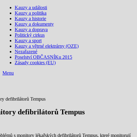
Kauzy a události
Kauzy a politika
Kauzy a historie
Kauzy a dokumenty
Kauzy a doprava
Politický cirkus
Kauzy a sport
Kauzy a větrné elektrárny (OZE)
Nezařazené
Poselství OBČASNÍKu 2015
Zásady cookies (EU)
Menu
ory defibrilátorů Tempus
nitory defibrilátorů Tempus
lémů s monitory lékařských defibrilátorů Tempus, které monitorují