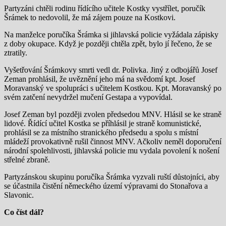
Partyzáni chtěli rodinu řídícího učitele Kostky vystřílet, poručík
Šrámek to nedovolil, že má zájem pouze na Kostkovi.
Na manželce poručíka Šrámka si jihlavská policie vyžádala zápisky
z doby okupace. Když je později chtěla zpět, bylo jí řečeno, že se
ztratily.
Vyšetřování Šrámkovy smrti vedl dr. Polivka. Jiný z odbojářů Josef
Zeman prohlásil, že uvěznění jeho má na svědomí kpt. Josef
Moravanský ve spolupráci s učitelem Kostkou. Kpt. Moravanský po
svém zatčení nevydržel mučení Gestapa a vypovídal.
Josef Zeman byl později zvolen předsedou MNV. Hlásil se ke straně
lidové. Řídící učitel Kostka se příhlásil je straně komunistické,
prohlásil se za místního stranického předsedu a spolu s místní
mládeží provokativně rušil činnost MNV. Ačkoliv neměl doporučení
národní spolehlivosti, jihlavská policie mu vydala povolení k nošení
střelné zbraně.
Partyzánskou skupinu poručíka Šrámka vyzvali ruští důstojníci, aby
se účastnila čistění německého území výpravami do Stonařova a
Slavonic.
Co číst dál?