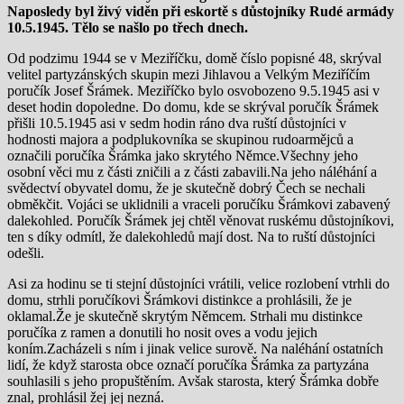
Naposledy byl živý viděn při eskortě s důstojníky Rudé armády
10.5.1945. Tělo se našlo po třech dnech.
Od podzimu 1944 se v Meziříčku, domě číslo popisné 48, skrýval
velitel partyzánských skupin mezi Jihlavou a Velkým Meziříčím
poručík Josef Šrámek. Meziříčko bylo osvobozeno 9.5.1945 asi v
deset hodin dopoledne. Do domu, kde se skrýval poručík Šrámek
přišli 10.5.1945 asi v sedm hodin ráno dva ruští důstojníci v
hodnosti majora a podplukovníka se skupinou rudoarmějců a
označili poručíka Šrámka jako skrytého Němce.Všechny jeho
osobní věci mu z části zničili a z části zabavili.Na jeho náléhání a
svědectví obyvatel domu, že je skutečně dobrý Čech se nechali
obměkčit. Vojáci se uklidnili a vraceli poručíku Šrámkovi zabavený
dalekohled. Poručík Šrámek jej chtěl věnovat ruskému důstojníkovi,
ten s díky odmítl, že dalekohledů mají dost. Na to ruští důstojníci
odešli.
Asi za hodinu se ti stejní důstojníci vrátili, velice rozlobení vtrhli do
domu, strhli poručíkovi Šrámkovi distinkce a prohlásili, že je
oklamal.Že je skutečně skrytým Němcem. Strhali mu distinkce
poručíka z ramen a donutili ho nosit oves a vodu jejich
koním.Zacházeli s ním i jinak velice surově. Na naléhání ostatních
lidí, že když starosta obce označí poručíka Šrámka za partyzána
souhlasili s jeho propuštěním. Avšak starosta, který Šrámka dobře
znal, prohlásil žej jej nezná.