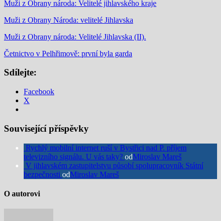
Muži z Obrany národa: Velitelé jihlavského kraje
Muži z Obrany Národa: velitelé Jihlavska
Muži z Obrany národa: Velitelé Jihlavska (II).
Četnictvo v Pelhřimově: první byla garda
Sdílejte:
Facebook
X
Související příspěvky
Rychlý mobilní internet ruší v Bystřici nad P. příjem
televizního signálu. U vás taky?
od
Miroslav Mareš
V jihlavském zastupitelstvu působí spolupracovník Státní
bezpečnosti
od
Miroslav Mareš
O autorovi