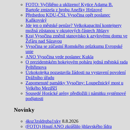
FOTO: Vyčištěno a uklizeno! Kytice Adama B.
Bartoše zmizela z hrobu Anežky Hrůzové
Předsedou KDU-ČSL Vysočina opět poslanec
Kaňkovský
Jde jen o městské peníze? Velkokapacitní kontejnery
možná zůstanou v okrajových částech Jihlavy
Kraj Vysočina změnil stanovisko k azylovému domu ve
Žďáru nad Sázavou
Vysočina se zúčastní Romského průzkumu Evropské
unie
ANO Vysočina vede poslanec Kukla
O prezidentském hokejovém poháru jedná městská rada
Pelhřimova
Úzkokolejka pozastavila žádosti na vystavení povolení
Drážního úřadu
Zapomenuté památky Vysočiny: Loupežnický most u
Velkého Meziříčí
Sousedé Horácké arény předložili i námitku systémové
podjatosti
Novinky
4ksz3zsldrqba1xky
8.8.2026
(FOTO) Hnutí ANO zkrášlilo jihlavského lídra