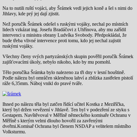
Na to nutili ruští vojáci, aby Šrámek vedl jejich koně a šel s nimi do
Jihlavy, kde prý jej dají zjistit.
Než poručík Šrámek odešel s ruskými vojáky, nechal po místních
lidech vzkázat ing. Josefu Bradáčovi z Uhřínova, aby mu zařídil
intervenci u ministra obrany Ludvíka Svobody. Předpokládal, že
bude třeba vlivné intervence proti tomu, kdo jej nechal zajistit
ruskými vojáky.
Všechny členy svých partyzánských skupin pověřil poručík Šrámek
zajišťovacími úkoly, nebylo nikoho, kdo by mu pomohl.
Tělo poručíka Šrámka bylo nalezeno za tři dny v lesní houštině.
Podle nálezu byl omráčen skleněnou lahví a zblízka zastřelen pistolí
ráže 6,35mm. Náboj vnikl do pravé tváře.
Ihned po nálezu těla byl zatčen řídící učitel Kostka z Meziříčka,
který byl držen vevězení v Jihlavě. Ten byl v podezření ze styku s
Gestapem. Navštěvoval v Měříně německého komisaře Ochranu v
Měříně s kterým velmi dlouho hovořil za zavřenými
dveřmi.Komisař Ochrana byl členem NSDAP a velitelem místního
Volksturmu.