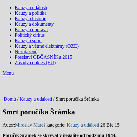
Kauzy a události
Kauzy a politika
Kauzy a historie
Kauzy a dokumenty
Kauzy a doprava
Politický cirkus
Kauzy a sport
Kauzy a větrné elektrárny (OZE)
Nezařazené
Poselství OBČASNÍKu 2015
Zásady cookies (EU)
Menu
Domů
/
Kauzy a události
/ Smrt poručíka Šrámka
Smrt poručíka Šrámka
Autor:
Miroslav Mareš
kategorie:
Kauzy a události
26 Bře 15
Poručík Šrámek se skrýval v ilegalitě od podzimu 1944.