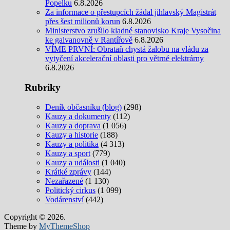
Popelku
6.8.2026
Za informace o přestupcích žádal jihlavský Magistrát
přes šest milionů korun
6.8.2026
Ministerstvo zrušilo kladné stanovisko Kraje Vysočina
ke galvanovně v Rantířově
6.8.2026
VÍME PRVNÍ: Obrataň chystá žalobu na vládu za
vytyčení akcelerační oblasti pro větrné elektrárny
6.8.2026
Rubriky
Deník občasníku (blog)
(298)
Kauzy a dokumenty
(112)
Kauzy a doprava
(1 056)
Kauzy a historie
(188)
Kauzy a politika
(4 313)
Kauzy a sport
(779)
Kauzy a události
(1 040)
Krátké zprávy
(144)
Nezařazené
(1 130)
Politický cirkus
(1 099)
Vodárenství
(442)
Copyright © 2026.
Theme by
MyThemeShop