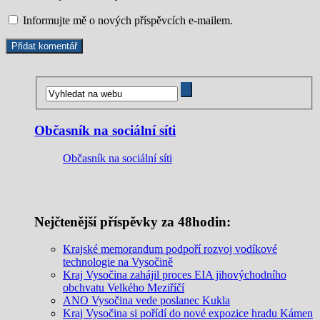
Informujte mě o nových příspěvcích e-mailem.
Občasník na sociální síti
Občasník na sociální síti
Nejčtenější příspěvky za 48hodin:
Krajské memorandum podpoří rozvoj vodíkové
technologie na Vysočině
Kraj Vysočina zahájil proces EIA jihovýchodního
obchvatu Velkého Meziříčí
ANO Vysočina vede poslanec Kukla
Kraj Vysočina si pořídí do nové expozice hradu Kámen