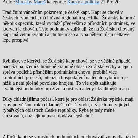
Autor:
Miroslav Mareš
kategorie:
Kauzy a politika
21 Pro 20
Tradičním vánočním pokrmem je český kapr. Kapr se chová v
českých rybnících, má i různá regionální specifika. Žďárský kapr má
několik specifik, která vychází především z přírodních podmínek, ve
kterých je chován. Tyto podmínky zajišťují, že na Žďársku chovaný
kapr má velmi kvalitní a chutné maso a ryba během růstu celkově
lépe prospívá.
Rybníky, ve kterých se Žďárský kapr chová, se ve většině případů
nachází na území Chráněné krajinné oblasti Žďárské vrchy a jejich
správa podléhá přísnějším podmínkám chovu, probíhá více
kontrolních procesů, intenzita hospodaření na těchto rybnících je
nižší a není plošně povoleno hnojení. To vše opět zajišťuje
kvalitnější podmínky pro život a růst ryb a tedy i kvalitnější maso.
Díky chladnějšímu počasí, které je pro oblast Žďárska typické, mají
ryby po většinu roku chladnější a čistší vodu, než je tomu v jiných
rybářských oblastech České republiky. Ryba je tedy méně
stresovaná, což jejímu masu dodává lepší chuť.
Žďárští kapři se v místních podmínkách odchovávají zpravidla až do