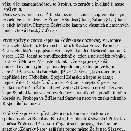
věku 4 let (standardně jsou to 3 roky), to zaručuje kvalitnější maso
lepší chuti.
Dnes se v rybnících na Žďársku běžně setkáme s kaprem obecným,
respektive jeho plemeny Žďárský šupinatý kapr, Žďárský lysý kapr
a jejich hybridy. Plemeno Žďárského kapra ve vlastních plemenných
liniích chová Kinský Žďár a.s.
První zprávy o chovu kapra na Žďársku se dochovaly v Kronice
žďárského kláštera, kde mnich Jindřich Řezbář ve své Kronice
žďárského kláštera popisuje vznik rybníka před klášterní branou již
v roce 1263. Jedná se pravděpodobně o jeden z nejstarších rybníků
na dnešní Moravě. Vzhledem k faktu, že kapr je nejstarší
domestikovanou rybou, je pravděpodobné, že byl právě kapr
chován i žďárskými cisterciáky již ve 14. století, jako tomu bylo
například i na Třeboňsku. Spojení Žďárska a kapra se datuje
nejméně do 15. století. Již v roce 1406 se na nejstarší pečeti se
znakem městečka Žďáru objevil vedle zkřížených ostrví i červený
kapr. Symbol kapra se dodnes dochoval například v portálu farního
kostela sv. Prokopa ve Žďáře nad Sázavou nebo ve znaku místního
Regionálního muzea.
Žďárský kapr se stal před rokem i ochrannou známkou ve
spoluvlastnictví Rybářství Kinský, Lesního družstva obcí Přibyslav
a města Žďáru nad Sázavou. Organizaci a propagaci ochranné
známky „Žďárský kapr“ zajišťuje přímo město Žďár nad Sázavou.