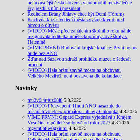
nejluxusnější československý automobil meziválečné
éry, jezdil s ním i prezident
Ředitelem Brány Jihlavy chce být Deml (Fórum)
Kuchyňa krize: Vedení města zvyšuje kredit před
bitvou o důvěru
(VIDEO) Měsíc před zahájením školního roku náhle
rezignovala ředitelka uměleckoprůmyslové školy v
Heleníně
(VÍME PRVNÍ) Budování krajské koalice: První pokus
bude bez ANO
Žďár nad Sázavou zdraží prohlídku muzea o šedesát
procent
(VIDEO) Hala brání stavbě mostu na obchvatu
Velkého Meziříčí, není postavena dle kolaudace
Novinky
mu2y6i4r4uz68l8
5.8.2026
(VIDEO) Překvapení! Hnutí ANO nasazuje do
místních voleb ex-primátora Jihlavy Chloupka
4.8.2026
VÍME PRVNÍ: Gepard Express vyjednává s Krajem
Vysočina o pětileté smlouvě od roku 2027
4.8.2026
mgvm0h8w0gxiumi
4.8.2026
(VIDEO) Hala brání stavbě mostu na obchvatu
Velkého Meziříčí, není postavena dle kolaudace