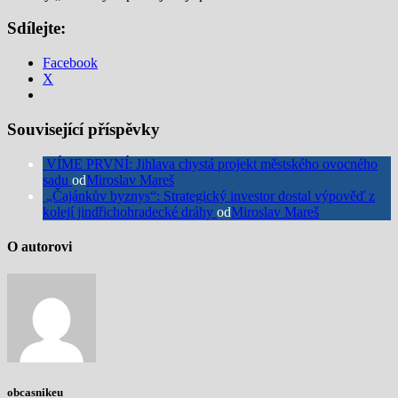
Sdílejte:
Facebook
X
Související příspěvky
VÍME PRVNÍ: Jihlava chystá projekt městského ovocného
sadu
od
Miroslav Mareš
„Čajánkův byznys“: Strategický investor dostal výpověď z
kolejí jindřichohradecké dráhy
od
Miroslav Mareš
O autorovi
obcasnikeu